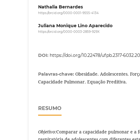
Nathalia Bernardes
https://orcid.org/0000-0001-9555-4134
Juliana Monique Lino Aparecido
https://orcid.org/0000-0003-2859-929X
DOI:
https://doi.org/10.22478/ufpb.2317-6032.
Obesidade. Adolescentes. Forç
Palavras-chave:
Capacidade Pulmonar. Equação Preditiva.
RESUMO
Objetivo:
Comparar a capacidade pulmonar e a f
respiratória de adolescentes com diferentes esta