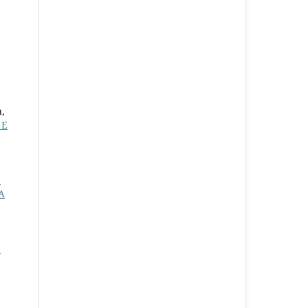
a,
 E
E
A
: