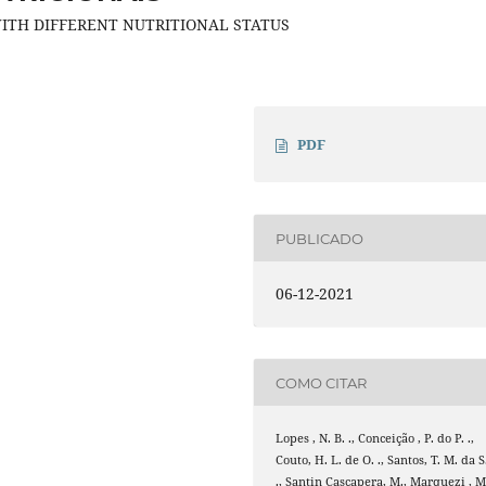
ITH DIFFERENT NUTRITIONAL STATUS
PDF
PUBLICADO
06-12-2021
COMO CITAR
Lopes , N. B. ., Conceição , P. do P. .,
Couto, H. L. de O. ., Santos, T. M. da S
., Santin Cascapera, M., Marquezi , M