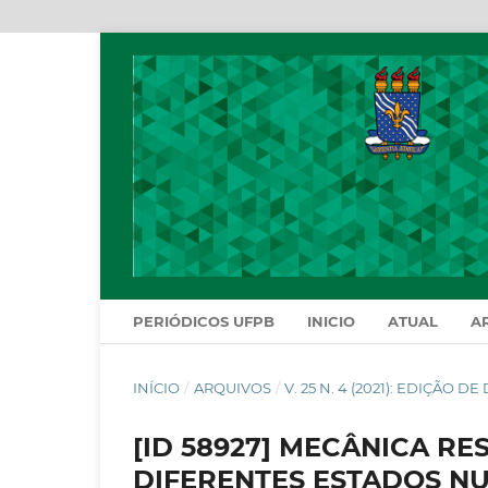
PERIÓDICOS UFPB
INICIO
ATUAL
A
INÍCIO
/
ARQUIVOS
/
V. 25 N. 4 (2021): EDIÇÃO 
[ID 58927] MECÂNICA R
DIFERENTES ESTADOS NU