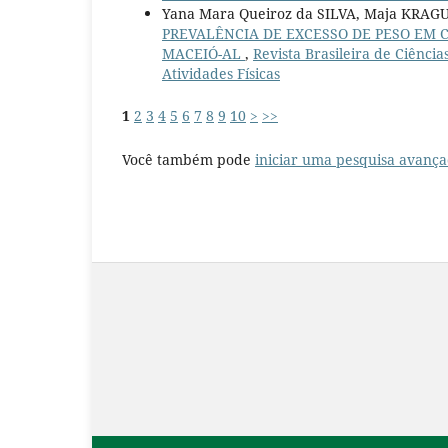
Yana Mara Queiroz da SILVA, Maja KRAG
PREVALÊNCIA DE EXCESSO DE PESO EM 
MACEIÓ-AL
,
Revista Brasileira de Ciência
Atividades Físicas
1
2
3
4
5
6
7
8
9
10
>
>>
Você também pode
iniciar uma pesquisa avança