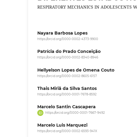
RESPIRATORY MECHANICS IN ADOLESCENTS W
Nayara Barbosa Lopes
https://orcid.org/0000-0002-4373-9900
Patrícia do Prado Conceição
https://orcid.org/0000-0002-8340-8946
Hellyelson Lopes de Omena Couto
https://orcid.org/0000-0002-8605-6157
Thais Miriã da Silva Santos
https://orcid.org/0000-0001-7678-8592
Marcelo Santin Cascapera
https://orcid.org/0000-0001-7667-9492
Marcelo Luis Marquezi
https://orcid.org/0000-0002-6593-941X