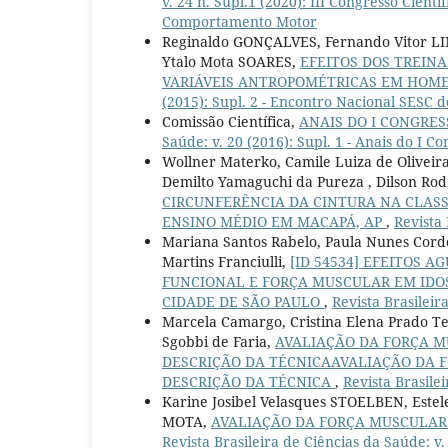
v. 24 n. Supl.1 (2020): III Congresso Cient
Comportamento Motor
Reginaldo GONÇALVES, Fernando Vitor LI
Ytalo Mota SOARES,
EFEITOS DOS TREIN
VARIÁVEIS ANTROPOMÉTRICAS EM HOM
(2015): Supl. 2 - Encontro Nacional SESC d
Comissão Científica,
ANAIS DO I CONGRE
Saúde: v. 20 (2016): Supl. 1 - Anais do I 
Wollner Materko, Camile Luiza de Oliveir
Demilto Yamaguchi da Pureza , Dilson Rod
CIRCUNFERÊNCIA DA CINTURA NA CLAS
ENSINO MÉDIO EM MACAPÁ, AP
,
Revista 
Mariana Santos Rabelo, Paula Nunes Cordei
Martins Franciulli,
[ID 54534] EFEITOS A
FUNCIONAL E FORÇA MUSCULAR EM IDO
CIDADE DE SÃO PAULO
,
Revista Brasileir
Marcela Camargo, Cristina Elena Prado Te
Sgobbi de Faria,
AVALIAÇÃO DA FORÇA M
DESCRIÇÃO DA TÉCNICAAVALIAÇÃO DA 
DESCRIÇÃO DA TÉCNICA
,
Revista Brasilei
Karine Josibel Velasques STOELBEN, Estel
MOTA,
AVALIAÇÃO DA FORÇA MUSCULAR
Revista Brasileira de Ciências da Saúde: v.