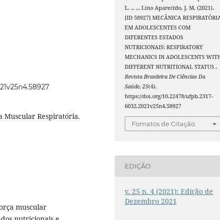
L. ., … Lino Aparecido, J. M. (2021).
[ID 58927] MECÂNICA RESPIRATÓRI
EM ADOLESCENTES COM
DIFERENTES ESTADOS
NUTRICIONAIS: RESPIRATORY
MECHANICS IN ADOLESCENTS WIT
DIFFERENT NUTRITIONAL STATUS .
Revista Brasileira De Ciências Da
2021v25n4.58927
Saúde
,
25
(4).
https://doi.org/10.22478/ufpb.2317-
6032.2021v25n4.58927
a Muscular Respiratória.
Fomatos de Citação
EDIÇÃO
v. 25 n. 4 (2021): Edição de
Dezembro 2021
orça muscular
dos nutricionais e