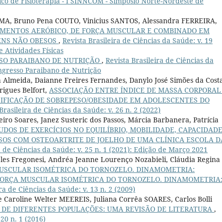
ífico de Fisioterapia - I SINNCOM - Simpósio Norte-Nordeste de
MA, Bruno Pena COUTO, Vinicius SANTOS, Alessandra FERREIRA,
AMENTOS AERÓBICO, DE FORÇA MUSCULAR E COMBINADO EM
ENS NÃO OBESOS
,
Revista Brasileira de Ciências da Saúde: v. 19
e Atividades Físicas
SSO PARAIBANO DE NUTRIÇÃO
,
Revista Brasileira de Ciências da
Congresso Paraibano de Nutrição
a Almeida, Daianne Freires Fernandes, Danylo José Simões da Cost
rigues Belfort,
ASSOCIAÇÃO ENTRE ÍNDICE DE MASSA CORPORAL
SIFICAÇÃO DE SOBREPESO/OBESIDADE EM ADOLESCENTES DO
Brasileira de Ciências da Saúde: v. 26 n. 2 (2022)
ro Soares, Janez Susteric dos Passos, Márcia Barbanera, Patrícia
GUDOS DE EXERCÍCIOS NO EQUILÍBRIO, MOBILIDADE, CAPACIDAD
SOS COM OSTEOARTRITE DE JOELHO DE UMA CLÍNICA ESCOLA D
a de Ciências da Saúde: v. 25 n. 1 (2021): Edição de Março 2021
les Fregonesi, Andréa Jeanne Lourenço Nozabieli, Cláudia Regina
USCULAR ISOMÉTRICA DO TORNOZELO. DINAMOMETRIA:
FORÇA MUSCULAR ISOMÉTRICA DO TORNOZELO. DINAMOMETRIA
ra de Ciências da Saúde: v. 13 n. 2 (2009)
e Caroline Welter MEEREIS, Juliana Corrêa SOARES, Carlos Bolli
 DE DIFERENTES POPULAÇÕES: UMA REVISÃO DE LITERATURA
,
 20 n. 1 (2016)