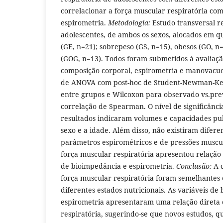
correlacionar a força muscular respiratória co
espirometria.
Metodologia:
Estudo transversal r
adolescentes, de ambos os sexos, alocados em qu
(GE, n=21); sobrepeso (GS, n=15), obesos (GO, n
(GOG, n=13). Todos foram submetidos à avaliaç
composição corporal, espirometria e manovacuome
de ANOVA com post-hoc de Student-Newman-Ke
entre grupos e Wilcoxon para observado vs.pre
correlação de Spearman. O nível de significânci
resultados indicaram volumes e capacidades p
sexo e a idade. Além disso, não existiram difere
parâmetros espirométricos e de pressões muscul
força muscular respiratória apresentou relação 
de bioimpedância e espirometria.
Conclusão:
A c
força muscular respiratória foram semelhantes
diferentes estados nutricionais. As variáveis de
espirometria apresentaram uma relação direta 
respiratória, sugerindo-se que novos estudos, q