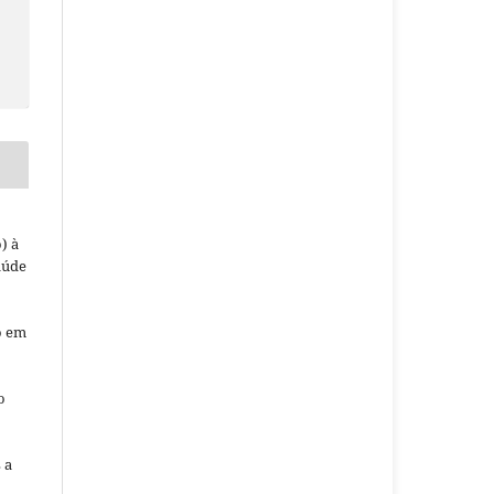
) à
aúde
o em
o
o
 a