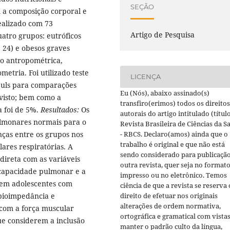
SEÇÃO
m a composição corporal e
ealizado com 73
Artigo de Pesquisa
atro grupos: eutróficos
= 24) e obesos graves
ão antropométrica,
tria. Foi utilizado teste
LICENÇA
uls para comparações
Eu (Nós), abaixo assinado(s)
visto; bem como a
transfiro(erimos) todos os direitos
a foi de 5%.
Resultados:
Os
autorais do artigo intitulado (título
ulmonares normais para o
Revista Brasileira de Ciências da S
- RBCS. Declaro(amos) ainda que o
nças entre os grupos nos
trabalho é original e que não está
ares respiratórias. A
sendo considerado para publicaçã
direta com as variáveis
outra revista, quer seja no format
apacidade pulmonar e a
impresso ou no eletrônico. Temos
 em adolescentes com
ciência de que a revista se reserva 
direito de efetuar nos originais
 bioimpedância e
alterações de ordem normativa,
com a força muscular
ortográfica e gramatical com vistas
ue considerem a inclusão
manter o padrão culto da língua,