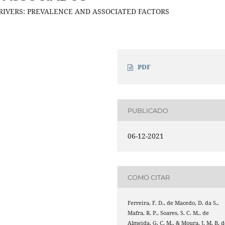
RIVERS: PREVALENCE AND ASSOCIATED FACTORS
PDF
PUBLICADO
06-12-2021
COMO CITAR
Ferreira, F. D., de Macedo, D. da S.,
Mafra, R. P., Soares, S. C. M., de
Almeida, G. C. M., & Moura, J. M. B. d