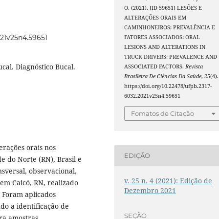
O. (2021). [ID 59651] LESÕES E
ALTERAÇÕES ORAIS EM
CAMINHONEIROS: PREVALÊNCIA E
021v25n4.59651
FATORES ASSOCIADOS: ORAL
LESIONS AND ALTERATIONS IN
TRUCK DRIVERS: PREVALENCE AND
cal. Diagnóstico Bucal.
ASSOCIATED FACTORS.
Revista
Brasileira De Ciências Da Saúde
,
25
(4).
https://doi.org/10.22478/ufpb.2317-
6032.2021v25n4.59651
Fomatos de Citação
terações orais nos
EDIÇÃO
e do Norte (RN), Brasil e
nsversal, observacional,
v. 25 n. 4 (2021): Edição de
 em Caicó, RN, realizado
Dezembro 2021
. Foram aplicados
ndo a identificação de
SEÇÃO
ra amostras