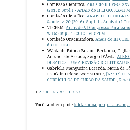
Comissão Científica,
Anais do II EPGO, XX
(2015): Supl.1 - ANAIS do II EPGO, XXVII 
Comissão Científica,
ANAIS DO I CONGRE
Saúde: v. 20 (2016): Supl. 1 - Anais do I 
VI CPEM,
Anais do VI Congresso Paraiban
v. 16: (Supl. 1) 2012 - VI CPEM
Comissão Organizadora,
Anais do III COB
do III COBEC
Wânia de Fátima Faraoni Bertanha, Giglian
Antunes de Arruda, Sérgio D’Ávila,
ATENÇ
DESAFIOS – UMA REVISÃO DE LITERATU
Gabrielle Mangueira Lacerda, Maria de F
Franklin Delano Soares Forte,
[62307] C
CURRÍCULOS DE CURSO DA SAÚDE
,
Revis
1
2
3
4
5
6
7
8
9
10
>
>>
Você também pode
iniciar uma pesquisa avança