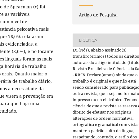
ção de Spearman (
r
) foi
re as variáveis
Artigo de Pesquisa
do um nível de
bstância psicoativa mais
 que 76,0% relataram
LICENÇA
ais evidenciadas, a
Eu (Nós), abaixo assinado(s)
lente (8,0%), e no tocante
transfiro(erimos) todos os direitos
es linguais foram as mais
autorais do artigo intitulado (título
ga horária de trabalho
Revista Brasileira de Ciências da S
 orais. Quanto maior o
- RBCS. Declaro(amos) ainda que o
ária de trabalho diário,
trabalho é original e que não está
sendo considerado para publicaçã
os a necessidade da
outra revista, quer seja no format
s que visem a prevenção em
impresso ou no eletrônico. Temos
, para que haja uma
ciência de que a revista se reserva 
cuidado.
direito de efetuar nos originais
alterações de ordem normativa,
ortográfica e gramatical com vistas
manter o padrão culto da língua,
respeitando, contudo, o estilo dos