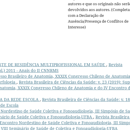
autores e que os originais não serã
devolvidos aos autores. (Completa
com a Declaração de
Ausência/Presença de Conflitos de
Interesse)
STE DE RESIDÊNCIA MULTIPROFISSIONAL EM SAÚDE
,
Revista
upl.) 2011 - Anais do II CNNRMS
sso Brasileiro de Anatomia, XXXIX Congresso Chileno de Anatomia
orfologia
,
Revista Brasileira de Ciências da Saúde: v. 23 (2019): Sup
 Anatomia, XXXIX Congresso Chileno de Anatomia e do IV Encontro 
INA DA REDE ESCOLA
,
Revista Brasileira de Ciências da Saúde: v. 18
ede Escola
 Nordestino de Saúde Coletiva e Fonoaudiologia, III Simpósio de S
inário de Saúde Coletiva e Fonoaudiologia-UFBA
,
Revista Brasileira
 I Encontro Nordestino de Saúde Coletiva e Fonoaudiologia, III Simp
 VIII Seminário de Saúde de Coletiva e Fonoaudiologia-UFBA