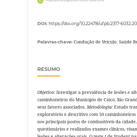
https://orcid.org/0000-0003-1286-3316
DOI:
https://doi.org/10.22478/ufpb.2317-6032.2
Condução de Veículo. Saúde Bu
Palavras-chave:
RESUMO
Objetivo:
Investigar a prevalência de lesões e al
caminhoneiros do Município de Caicó, Rio Grand
seus fatores associados.
Metodologia:
Estudo tra
exploratório e descritivo com 50 caminhoneiros
nos principais postos de combustíveis da cidade
questionários e realizados exames clínicos, visa
lesões e alterações orais. O teste
t
de Student pa