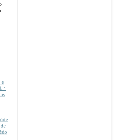
o
r
 e
l. 1
das
aúde
 de
ósio