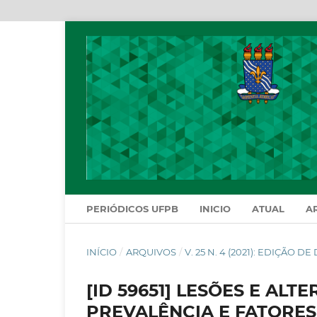
PERIÓDICOS UFPB
INICIO
ATUAL
A
INÍCIO
/
ARQUIVOS
/
V. 25 N. 4 (2021): EDIÇÃO 
[ID 59651] LESÕES E AL
PREVALÊNCIA E FATORE