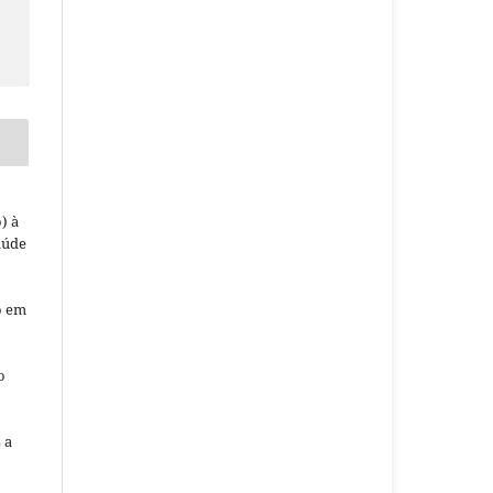
) à
aúde
o em
o
o
 a