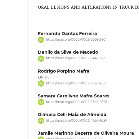
ORAL LESIONS AND ALTERATIONS IN TRUCK D
Fernando Dantas Ferreira
https://orcid.org/0000-0002-6886-5401
Danilo da Silva de Macedo
https://orcid.org/0000-0002-9447-5335
Rodrigo Porpino Mafra
UFRN
https://orcid.org/0000-0002-1392-4259
Samara Carollyne Mafra Soares
https://orcid.org/0000-0002-2346-9528
Gilmara Celli Maia de Almeida
https://orcid.org/0000-0003-4660-6297
Jamile Marinho Bezerra de Oliveira Moura