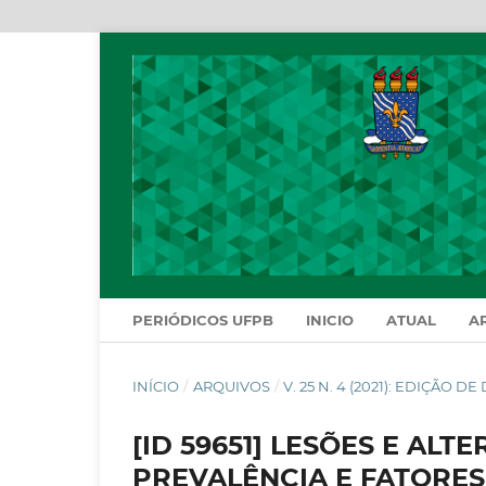
PERIÓDICOS UFPB
INICIO
ATUAL
A
INÍCIO
/
ARQUIVOS
/
V. 25 N. 4 (2021): EDIÇÃO 
[ID 59651] LESÕES E AL
PREVALÊNCIA E FATORE