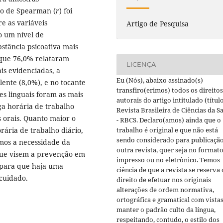
ção de Spearman (
r
) foi
re as variáveis
Artigo de Pesquisa
do um nível de
bstância psicoativa mais
 que 76,0% relataram
LICENÇA
ais evidenciadas, a
Eu (Nós), abaixo assinado(s)
lente (8,0%), e no tocante
transfiro(erimos) todos os direitos
es linguais foram as mais
autorais do artigo intitulado (título
ga horária de trabalho
Revista Brasileira de Ciências da S
 orais. Quanto maior o
- RBCS. Declaro(amos) ainda que o
ária de trabalho diário,
trabalho é original e que não está
sendo considerado para publicaçã
os a necessidade da
outra revista, quer seja no format
s que visem a prevenção em
impresso ou no eletrônico. Temos
, para que haja uma
ciência de que a revista se reserva 
cuidado.
direito de efetuar nos originais
alterações de ordem normativa,
ortográfica e gramatical com vistas
manter o padrão culto da língua,
respeitando, contudo, o estilo dos