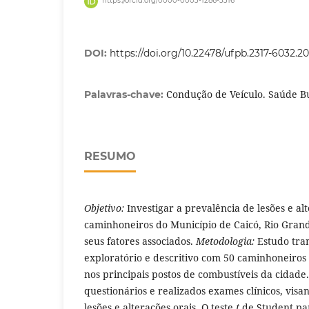
https://orcid.org/0000-0003-1286-3316
DOI:
https://doi.org/10.22478/ufpb.2317-6032.2
Condução de Veículo. Saúde Bu
Palavras-chave:
RESUMO
Objetivo:
Investigar a prevalência de lesões e al
caminhoneiros do Município de Caicó, Rio Grand
seus fatores associados.
Metodologia:
Estudo tra
exploratório e descritivo com 50 caminhoneiros
nos principais postos de combustíveis da cidade
questionários e realizados exames clínicos, visa
lesões e alterações orais. O teste
t
de Student pa