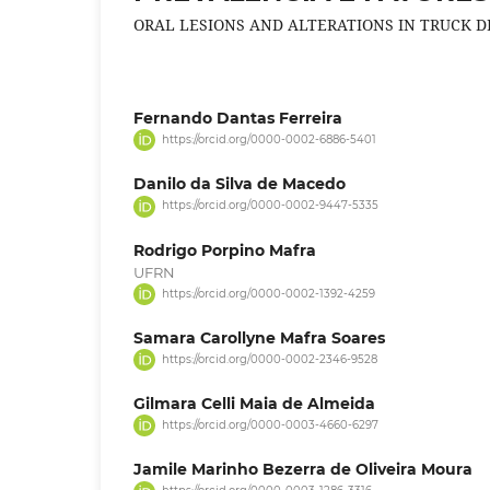
ORAL LESIONS AND ALTERATIONS IN TRUCK D
Fernando Dantas Ferreira
https://orcid.org/0000-0002-6886-5401
Danilo da Silva de Macedo
https://orcid.org/0000-0002-9447-5335
Rodrigo Porpino Mafra
UFRN
https://orcid.org/0000-0002-1392-4259
Samara Carollyne Mafra Soares
https://orcid.org/0000-0002-2346-9528
Gilmara Celli Maia de Almeida
https://orcid.org/0000-0003-4660-6297
Jamile Marinho Bezerra de Oliveira Moura