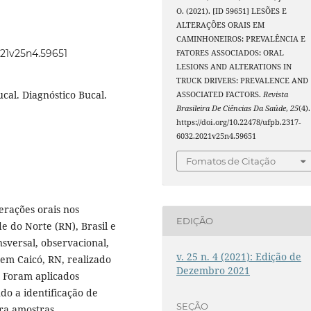
O. (2021). [ID 59651] LESÕES E
ALTERAÇÕES ORAIS EM
CAMINHONEIROS: PREVALÊNCIA E
021v25n4.59651
FATORES ASSOCIADOS: ORAL
LESIONS AND ALTERATIONS IN
TRUCK DRIVERS: PREVALENCE AND
cal. Diagnóstico Bucal.
ASSOCIATED FACTORS.
Revista
Brasileira De Ciências Da Saúde
,
25
(4).
https://doi.org/10.22478/ufpb.2317-
6032.2021v25n4.59651
Fomatos de Citação
terações orais nos
EDIÇÃO
e do Norte (RN), Brasil e
nsversal, observacional,
v. 25 n. 4 (2021): Edição de
 em Caicó, RN, realizado
Dezembro 2021
. Foram aplicados
ndo a identificação de
SEÇÃO
ra amostras