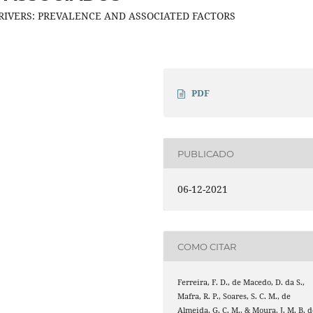
RIVERS: PREVALENCE AND ASSOCIATED FACTORS
PDF
PUBLICADO
06-12-2021
COMO CITAR
Ferreira, F. D., de Macedo, D. da S.,
Mafra, R. P., Soares, S. C. M., de
Almeida, G. C. M., & Moura, J. M. B. d