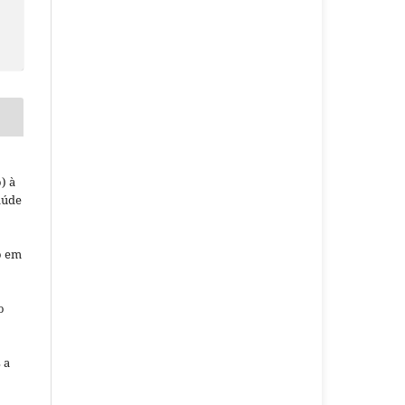
) à
aúde
o em
o
o
 a