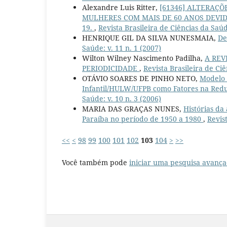
Alexandre Luis Ritter,
[61346] ALTERAÇÕ
MULHERES COM MAIS DE 60 ANOS DEVID
19.
,
Revista Brasileira de Ciências da Saúd
HENRIQUE GIL DA SILVA NUNESMAIA,
De
Saúde: v. 11 n. 1 (2007)
Wilton Wilney Nascimento Padilha,
A REV
PERIODICIDADE
,
Revista Brasileira de Ciê
OTÁVIO SOARES DE PINHO NETO,
Modelo 
Infantil/HULW/UFPB como Fatores na Redu
Saúde: v. 10 n. 3 (2006)
MARIA DAS GRAÇAS NUNES,
Histórias da
Paraíba no período de 1950 a 1980
,
Revis
<<
<
98
99
100
101
102
103
104
>
>>
Você também pode
iniciar uma pesquisa avança