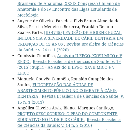
Brasileiro de Anatomia, XXXIX Congresso Chileno de
Anatomia e do IV Encontro das Ligas Estudantis de
Morfologia
Suyene de Oliveira Paredes, Elvis Bruno Almeida da
Silva, Priscila Medeiros Bezerra, Franklin Delano
Soares Forte,
[ID 47455] PADRÃO DE HIGIENE BUCAL
INFLUENCIA A SEVERIDADE DE CÁRIE DENTÁRIA EM
CRIANÇAS DE 12 ANOS
,
Revista Brasileira de Ciências
da Saúde: v. 24 n. 1 (2020)
Comissão Científica,
Anais do II EPGO, XXVII MICO e V
EPICO
,
Revista Brasileira de Ciências da Saúde: v. 19
(2015): Supl.1 - ANAIS do II EPGO, XXVII MICO e V
EPICO
Manuela Gouvêa Campêlo, Ronaldo Campêlo dos
Santos,
FLUORETAÇÃO DAS ÁGUAS DE
ABASTECIMENTO PÚBLICO NO COMBATE À CÁRIE
DENTÁRIA
,
Revista Brasileira de Ciências da Saúde: v.
15 n. 1 (2011)
Angélica Oliveira Assis, Bianca Marques Santiago,
PROJETO SESC SORRISO: O PESO DO COMPONENTE
EDUCATIVO NO ÍNDICE DE CÁRIE
,
Revista Brasileira
de Ciências da Saúde: v. 14 n. 2 (2010)