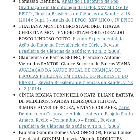
Comissão Científica,
Anais do I Encontro de Pós-
Graduação em Odontologia da UFPB, XXV MICO e IV
EPICO
,
Revista Brasileira de Ciências da Saúde: v. 18
(2014): Supl. 3 - Anais do I EPGO, XXV MICO e IV EPICO
THATIANA MONTENEGRO STAMFORD, THAYZA
CHRISTINA MONTENEGRO STAMFORD, GERALDO
BOSCO LINDOSO COUTO,
Estudo Experimental da
Ação do Flúor na Prevalência de Cárie
,
Revista
Brasileira de Ciências da Saúde: v. 12 n. 2 (2008)
Glaucenira de Barros BRUNO, Francisco Antonio
Vieira dos SANTOS, Glauce Socorro de Barros VIANA,
AVALIAÇÃO DA SAÚDE BUCAL DE CRIANÇAS DE
ESCOLAS PÚBLICAS, EM CIDADE DO NORDESTE DO
BRASIL
,
Revista Brasileira de Ciências da Saúde: v. 18
n. 3 (2014)
CÍNTIA REGINA TORNISIELLO KATZ, ELIANE BATISTA
DE MEDEIROS, SANDRA HENRIQUES FEITOSA,
SIMONE ALVES DE SOUSA, VIVIANE COLARES,
Cárie
Dentária em Crianças e Adolescentes do Projeto Santo
Amaro, Recife – Pernambuco – Brasil
,
Revista
Brasileira de Ciências da Saúde: v. 10 n. 1 (2006)
Fabiana Gondim Gomes VASCONCELOS, Brena Louise
Cavalcanti GONDIM, Larycia Vicente RODRIGUES,