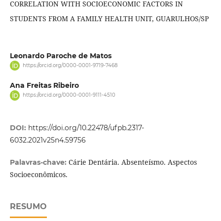
CORRELATION WITH SOCIOECONOMIC FACTORS IN
STUDENTS FROM A FAMILY HEALTH UNIT, GUARULHOS/SP
Leonardo Paroche de Matos
https://orcid.org/0000-0001-9719-7468
Ana Freitas Ribeiro
https://orcid.org/0000-0001-9111-4510
DOI:
https://doi.org/10.22478/ufpb.2317-
6032.2021v25n4.59756
Cárie Dentária. Absenteísmo. Aspectos
Palavras-chave:
Socioeconômicos.
RESUMO