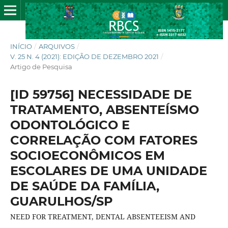
INÍCIO
/
ARQUIVOS
/
V. 25 N. 4 (2021): EDIÇÃO DE DEZEMBRO 2021
/
Artigo de Pesquisa
[ID 59756] NECESSIDADE DE
TRATAMENTO, ABSENTEÍSMO
ODONTOLÓGICO E
CORRELAÇÃO COM FATORES
SOCIOECONÔMICOS EM
ESCOLARES DE UMA UNIDADE
DE SAÚDE DA FAMÍLIA,
GUARULHOS/SP
NEED FOR TREATMENT, DENTAL ABSENTEEISM AND