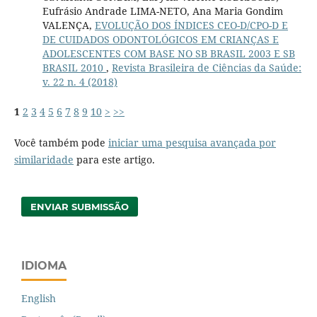
Eufrásio Andrade LIMA-NETO, Ana Maria Gondim
VALENÇA,
EVOLUÇÃO DOS ÍNDICES CEO-D/CPO-D E
DE CUIDADOS ODONTOLÓGICOS EM CRIANÇAS E
ADOLESCENTES COM BASE NO SB BRASIL 2003 E SB
BRASIL 2010
,
Revista Brasileira de Ciências da Saúde:
v. 22 n. 4 (2018)
1
2
3
4
5
6
7
8
9
10
>
>>
Você também pode
iniciar uma pesquisa avançada por
similaridade
para este artigo.
ENVIAR SUBMISSÃO
IDIOMA
English