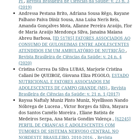
PI
,
Revista Brasileira de Ciências da Saúde: v. 23 n. 3
(2019)
Andressa Pestana Brito, Adriana Sousa Rêgo, Rayane
Palhano Paiva Diniz Sousa, Ana Luísa Neris Reis,
Amanda Gonçalves Mota, Allanne Pereira Araújo, Flor
de Maria Araújo Mendonça Silva, Janaina Maiana
Abreu Barbosa,
[ID 51785] FATORES ASSOCIADOS AO
CONSUMO DE GULOSEIMAS ENTRE ADOLESCENTES
ATENDIDOS EM UM AMBULATÓRIO DE NUTRIÇÃO
,
Revista Brasileira de Ciências da Saúde: v. 24 n. 4
(2020)
Cristina Correa Da Silva LUBAS, Marjorie Cristina
Caliani De QUEIROZ, Giovana Eliza PEGOLO,
ESTADO
NUTRICIONAL E FATORES ASSOCIADOS EM
ADOLESCENTES DE CAMPO GRANDE (MS)
,
Revista
Brasileira de Ciências da Saúde: v. 21 n. 1 (2017)
Rayssa Naftaly Muniz Pinto Muniz, Nyellisson Nando
Nóbrega de Lucena , Victor Borges da Silva, Mayara
dos Santos Camêlo Moreira , Eliane Batista de
Medeiros Serpa, Ana Maria Gondim Valença ,
[62245]
PERFIL DE CRIANÇAS E ADOLESCENTES COM
TUMORES DE SISTEMA NERVOSO CENTRAL NO
NORDESTE BRASILEIRO, 2010-2016.
,
Revista