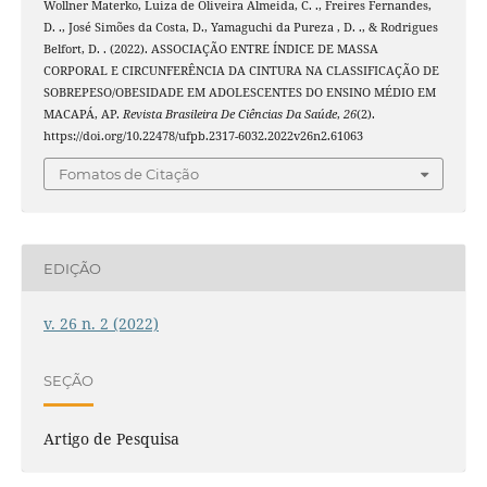
Wollner Materko, Luiza de Oliveira Almeida, C. ., Freires Fernandes,
D. ., José Simões da Costa, D., Yamaguchi da Pureza , D. ., & Rodrigues
Belfort, D. . (2022). ASSOCIAÇÃO ENTRE ÍNDICE DE MASSA
CORPORAL E CIRCUNFERÊNCIA DA CINTURA NA CLASSIFICAÇÃO DE
SOBREPESO/OBESIDADE EM ADOLESCENTES DO ENSINO MÉDIO EM
MACAPÁ, AP.
Revista Brasileira De Ciências Da Saúde
,
26
(2).
https://doi.org/10.22478/ufpb.2317-6032.2022v26n2.61063
Fomatos de Citação
EDIÇÃO
v. 26 n. 2 (2022)
SEÇÃO
Artigo de Pesquisa