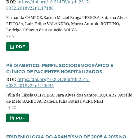
DOI:
https://doi.org/10.22478/ufpb.2317-
6032.2018v22n1.17188
Fernanda CAMPOS, Sarina Maciel Braga PEREIRA, Sabrina Alves
FEITOSA, Luiz Felipe VALANDRO, Marco Antonio BOTTINO,
Rodrigo Othavio de Assunção SOUZA
7-14
PDF
PÉ DIABÉTICO: PERFIL SOCIODEMOGRÁFICO E
CLÍNICO DE PACIENTES HOSPITALIZADOS
DOI:
https://doi.org/10.22478/ufpb.2317-
6032.2018v22n1.23034
Júlia de Cássia OLIVEIRA, Sara Alves dos Santos TAQUARY, Aurélio
de Melo BARBOSA, Rafaela Júlia Batista VERONEZI
15-20
PDF
EPIDEMIOLOGIA DO ARANEÍSMO DE 2005 A 2013 NO