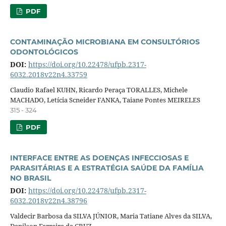
PDF
CONTAMINAÇÃO MICROBIANA EM CONSULTÓRIOS
ODONTOLÓGICOS
DOI:
https://doi.org/10.22478/ufpb.2317-
6032.2018v22n4.33759
Claudio Rafael KUHN, Ricardo Peraça TORALLES, Michele
MACHADO, Letícia Scneider FANKA, Taiane Pontes MEIRELES
315 - 324
PDF
INTERFACE ENTRE AS DOENÇAS INFECCIOSAS E
PARASITÁRIAS E A ESTRATÉGIA SAÚDE DA FAMÍLIA
NO BRASIL
DOI:
https://doi.org/10.22478/ufpb.2317-
6032.2018v22n4.38796
Valdecir Barbosa da SILVA JÚNIOR, Maria Tatiane Alves da SILVA,
Danilson Ferreira da CRUZ