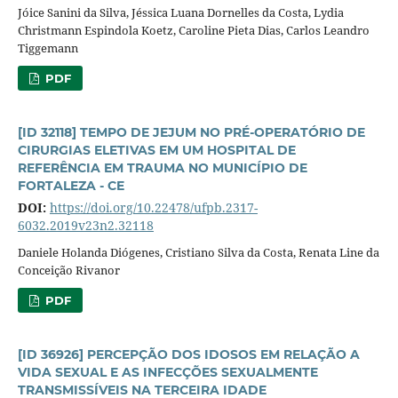
Jóice Sanini da Silva, Jéssica Luana Dornelles da Costa, Lydia
Christmann Espindola Koetz, Caroline Pieta Dias, Carlos Leandro
Tiggemann
PDF
[ID 32118] TEMPO DE JEJUM NO PRÉ-OPERATÓRIO DE
CIRURGIAS ELETIVAS EM UM HOSPITAL DE
REFERÊNCIA EM TRAUMA NO MUNICÍPIO DE
FORTALEZA - CE
DOI:
https://doi.org/10.22478/ufpb.2317-
6032.2019v23n2.32118
Daniele Holanda Diógenes, Cristiano Silva da Costa, Renata Line da
Conceição Rivanor
PDF
[ID 36926] PERCEPÇÃO DOS IDOSOS EM RELAÇÃO A
VIDA SEXUAL E AS INFECÇÕES SEXUALMENTE
TRANSMISSÍVEIS NA TERCEIRA IDADE