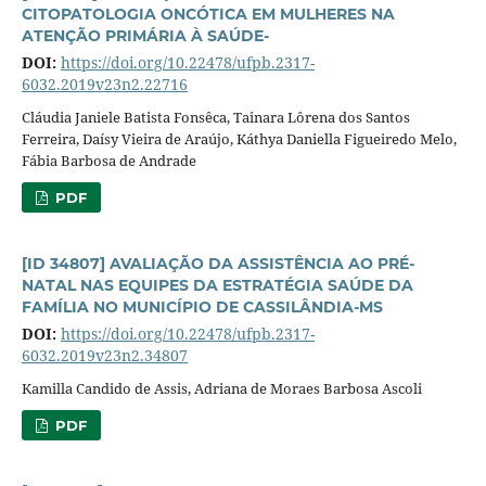
CITOPATOLOGIA ONCÓTICA EM MULHERES NA
ATENÇÃO PRIMÁRIA À SAÚDE-
DOI:
https://doi.org/10.22478/ufpb.2317-
6032.2019v23n2.22716
Cláudia Janiele Batista Fonsêca, Tainara Lôrena dos Santos
Ferreira, Daísy Vieira de Araújo, Káthya Daniella Figueiredo Melo,
Fábia Barbosa de Andrade
PDF
[ID 34807] AVALIAÇÃO DA ASSISTÊNCIA AO PRÉ-
NATAL NAS EQUIPES DA ESTRATÉGIA SAÚDE DA
FAMÍLIA NO MUNICÍPIO DE CASSILÂNDIA-MS
DOI:
https://doi.org/10.22478/ufpb.2317-
6032.2019v23n2.34807
Kamilla Candido de Assis, Adriana de Moraes Barbosa Ascoli
PDF