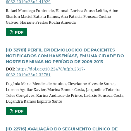
6032.2019v23n2.41929
Rafael Mondego Fontenele, Hannah Larissa Sousa Leitão, Aline
Sharlon Maciel Batista Ramos, Ana Patrícia Fonseca Coelho
Galvão, Hariane Freitas Rocha Almeida
PDF
[ID 32781] PERFIL EPIDEMIOLÓGICO DE PACIENTES
NOTIFICADOS COM HANSENÍASE, EM UMA CIDADE DO
NORTE DE MINAS NO PERÍODO DE 2009-2013
DOI:
https://doi.org/10.22478/ufpb.2317-
6032.2019v23n2.32781
Eugênia Maria Mendes de Aquino, Cleyrianne Alves de Souza,
Lorena Aguilar Xavier, Marina Ramos Costa, Jacqueline Teixeira
Teles Gonçalves, Karina Andrade de Prince, Laércio Fonseca Costa,
Luçandra Ramos Espírito Santo
PDF
[ID 22716] AVALIAÇÃO DO SEGUIMENTO CLÍNICO DE