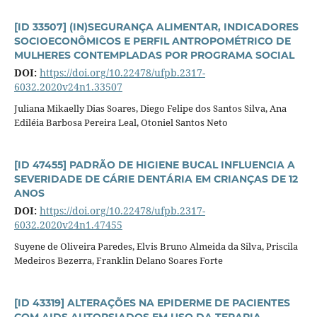
[ID 33507] (IN)SEGURANÇA ALIMENTAR, INDICADORES
SOCIOECONÔMICOS E PERFIL ANTROPOMÉTRICO DE
MULHERES CONTEMPLADAS POR PROGRAMA SOCIAL
DOI:
https://doi.org/10.22478/ufpb.2317-
6032.2020v24n1.33507
Juliana Mikaelly Dias Soares, Diego Felipe dos Santos Silva, Ana
Ediléia Barbosa Pereira Leal, Otoniel Santos Neto
[ID 47455] PADRÃO DE HIGIENE BUCAL INFLUENCIA A
SEVERIDADE DE CÁRIE DENTÁRIA EM CRIANÇAS DE 12
ANOS
DOI:
https://doi.org/10.22478/ufpb.2317-
6032.2020v24n1.47455
Suyene de Oliveira Paredes, Elvis Bruno Almeida da Silva, Priscila
Medeiros Bezerra, Franklin Delano Soares Forte
[ID 43319] ALTERAÇÕES NA EPIDERME DE PACIENTES
COM AIDS AUTOPSIADOS EM USO DA TERAPIA