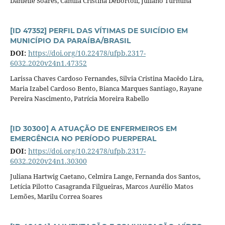
Danielle Soares, Camila Cristina Debortoli, Juliano Turmina
[ID 47352] PERFIL DAS VÍTIMAS DE SUICÍDIO EM
MUNICÍPIO DA PARAÍBA/BRASIL
DOI:
https://doi.org/10.22478/ufpb.2317-
6032.2020v24n1.47352
Larissa Chaves Cardoso Fernandes, Silvia Cristina Macêdo Lira,
Maria Izabel Cardoso Bento, Bianca Marques Santiago, Rayane
Pereira Nascimento, Patrícia Moreira Rabello
[ID 30300] A ATUAÇÃO DE ENFERMEIROS EM
EMERGÊNCIA NO PERÍODO PUERPERAL
DOI:
https://doi.org/10.22478/ufpb.2317-
6032.2020v24n1.30300
Juliana Hartwig Caetano, Celmira Lange, Fernanda dos Santos,
Letícia Pilotto Casagranda Filgueiras, Marcos Aurélio Matos
Lemões, Marilu Correa Soares