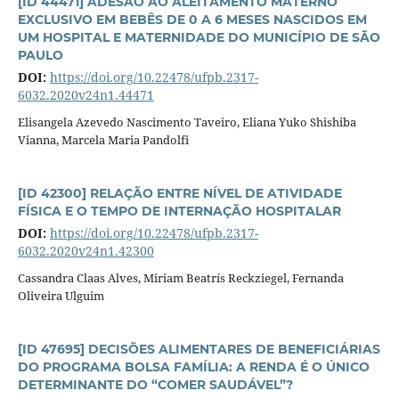
[ID 44471] ADESÃO AO ALEITAMENTO MATERNO
EXCLUSIVO EM BEBÊS DE 0 A 6 MESES NASCIDOS EM
UM HOSPITAL E MATERNIDADE DO MUNICÍPIO DE SÃO
PAULO
DOI:
https://doi.org/10.22478/ufpb.2317-
6032.2020v24n1.44471
Elisangela Azevedo Nascimento Taveiro, Eliana Yuko Shishiba
Vianna, Marcela Maria Pandolfi
[ID 42300] RELAÇÃO ENTRE NÍVEL DE ATIVIDADE
FÍSICA E O TEMPO DE INTERNAÇÃO HOSPITALAR
DOI:
https://doi.org/10.22478/ufpb.2317-
6032.2020v24n1.42300
Cassandra Claas Alves, Miriam Beatrís Reckziegel, Fernanda
Oliveira Ulguim
[ID 47695] DECISÕES ALIMENTARES DE BENEFICIÁRIAS
DO PROGRAMA BOLSA FAMÍLIA: A RENDA É O ÚNICO
DETERMINANTE DO “COMER SAUDÁVEL”?