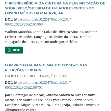
CIRCUNFERÊNCIA DA CINTURA NA CLASSIFICAÇÃO DE
SOBREPESO/OBESIDADE EM ADOLESCENTES DO
ENSINO MÉDIO EM MACAPÁ, AP
DOI:
https://doi.org/10.22478/ufpb.2317-
6032.2022v26n2.61063
Wollner Materko, Camile Luiza de Oliveira Almeida, Daianne
Freires Fernandes, Danylo José Simões da Costa, Demilto
Yamaguchi da Pureza , Dilson Rodrigues Belfort
PDF
O IMPACTO DA PANDEMIA DO COVID-19 NAS
RELAÇÕES SEXUAIS
UM RECORTE POR ORIENTAÇÃO SEXUAL
DOI:
https://doi.org/10.22478/ufpb.2317-
6032.2022v26n2.60701
Jairo Domingos de Morais, Antônia Antonieta Alves da Silva,
Matheus de Souza Nobre, Ana Lydia Franco, Gabriel Alves
Desiderio, Miguel Vicente Ucó, Elbin Djedjo, Isabelle Eunice De
Albuquerque Pontes