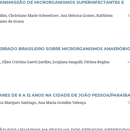
TRANSMISSÃO DE MICRORGANISMOS SUPERINFECTANTES E
Jardim, Christiane Marie Schweitzer, Ana Heloisa Gomes, Kathlenn
3
Nunes de Sousa
 CERRADO BRASILEIRO SOBRE MICRORGANISMOS ANAERÓBIO
 Ellen Cristina Gaetti-Jardim, Jorgiana Sangalli, Fátima Regina
4
RES DE 6 A 12 ANOS NA CIDADE DE JOÃO PESSOA/PARAÍB
anca Marques Santiago, Ana Maria Gondim Valença
5
SÃO DOS USUÁRIOS NA ESCOLHA DOS SERVIÇOS OFERECIDO