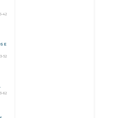
5-42
S E
3-52
A
3-62
S