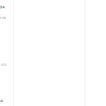
 DA
9-96
-102
AS