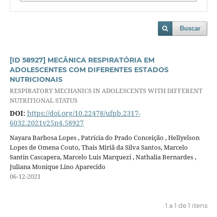
Buscar
[ID 58927] MECÂNICA RESPIRATÓRIA EM
ADOLESCENTES COM DIFERENTES ESTADOS
NUTRICIONAIS
RESPIRATORY MECHANICS IN ADOLESCENTS WITH DIFFERENT
NUTRITIONAL STATUS
DOI:
https://doi.org/10.22478/ufpb.2317-
6032.2021v25n4.58927
Nayara Barbosa Lopes , Patrícia do Prado Conceição , Hellyelson
Lopes de Omena Couto, Thais Miriã da Silva Santos, Marcelo
Santin Cascapera, Marcelo Luis Marquezi , Nathalia Bernardes ,
Juliana Monique Lino Aparecido
06-12-2021
1 a 1 de 1 itens