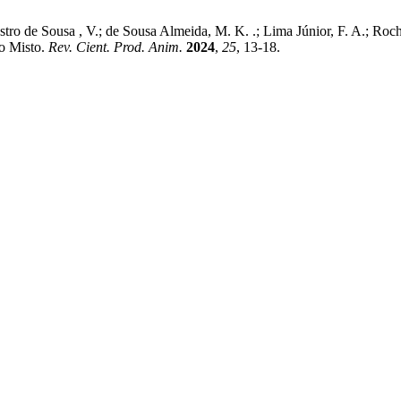
; Castro de Sousa , V.; de Sousa Almeida, M. K. .; Lima Júnior, F. A.; 
o Misto.
Rev. Cient. Prod. Anim.
2024
,
25
, 13-18.