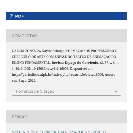
PDF
COMO CITAR
GARCIA FONSECA, Nayde Solange. FORMAÇÃO DE PROFESSORES: O
CURRÍCULO DE ARTE COM ÊNFASE NO TEATRO DE ANIMAÇÃO DO
ENSINO FUNDAMENTAL.
Revista Espaço do Currículo
,
[S. l.]
, v. 6, n.
1, 2013. DOI: 10.15687/rec.v6i1.16006. Disponível em:
https://periodicos.ufpb.br/index.php/rec/article/view/16006. Acesso
em: 9 ago. 2026.
Fomatos de Citação
EDIÇÃO
Vol.6 N.1 (2013) PROBLEMATIZAÇÕES SOBRE O