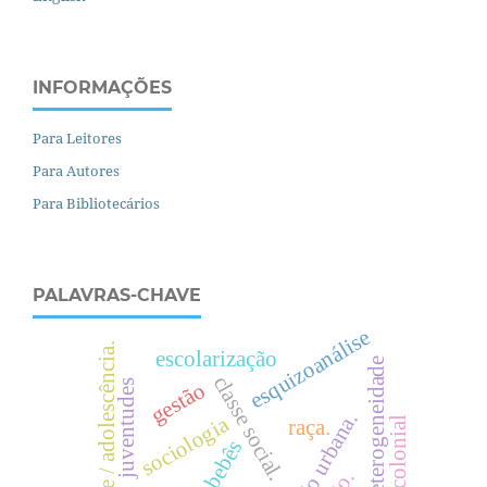
INFORMAÇÕES
Para Leitores
Para Autores
Para Bibliotecários
PALAVRAS-CHAVE
esquizoanálise
juventude / adolescência.
escolarização
heterogeneidade
c
l
a
s
s
e
o
c
i
a
l
juventudes
gestão
.
sociologia
decolonial
raça.
s
.
bebês