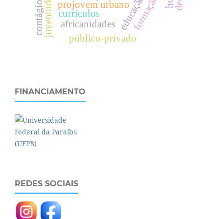
formação.
e
d
u
c
a
ç
ã
o
u
r
b
a
n
a
projovem urbano
contágio
currículos
africanidades
público-privado
FINANCIAMENTO
REDES SOCIAIS