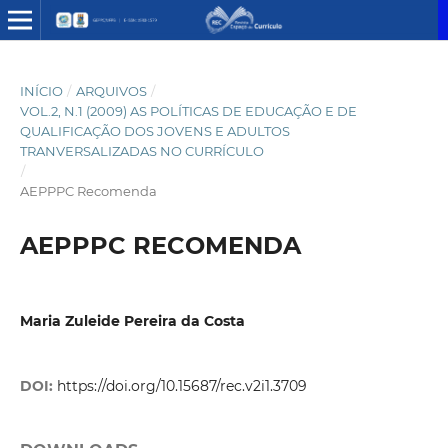
INÍCIO
/
ARQUIVOS
/
VOL.2, N.1 (2009) AS POLÍTICAS DE EDUCAÇÃO E DE
QUALIFICAÇÃO DOS JOVENS E ADULTOS
TRANVERSALIZADAS NO CURRÍCULO
/
AEPPPC Recomenda
AEPPPC RECOMENDA
Maria Zuleide Pereira da Costa
DOI:
https://doi.org/10.15687/rec.v2i1.3709