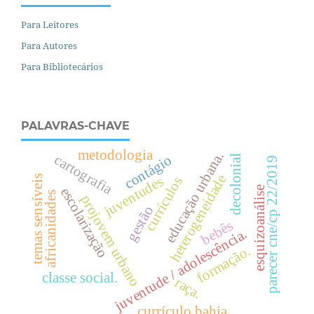
Para Leitores
Para Autores
Para Bibliotecários
PALAVRAS-CHAVE
metodologia
.
cartografia
contágio
decolonial
parecer cne/cp 22/2019
heterogeneidade
juventudes
temas sensíveis
currículos
esquizoanálise
escolarização
e
d
u
c
a
ç
ã
o
u
r
b
a
n
a
africanidades
projovem urbano
gestão
bebês
juventude / adolescência.
formação.
classe social.
raça.
currículo bahia