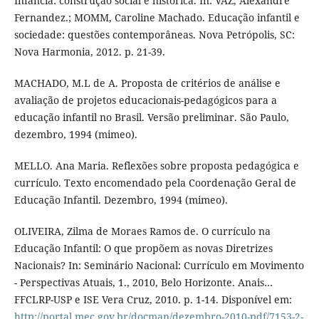
Infância: construção social e histórica. In: VAZ, Alexandre
Fernandez.; MOMM, Caroline Machado. Educação infantil e
sociedade: questões contemporâneas. Nova Petrópolis, SC:
Nova Harmonia, 2012. p. 21-39.
MACHADO, M.L de A. Proposta de critérios de análise e
avaliação de projetos educacionais-pedagógicos para a
educação infantil no Brasil. Versão preliminar. São Paulo,
dezembro, 1994 (mimeo).
MELLO. Ana Maria. Reflexões sobre proposta pedagógica e
currículo. Texto encomendado pela Coordenação Geral de
Educação Infantil. Dezembro, 1994 (mimeo).
OLIVEIRA, Zilma de Moraes Ramos de. O currículo na
Educação Infantil: O que propõem as novas Diretrizes
Nacionais? In: Seminário Nacional: Currículo em Movimento
- Perspectivas Atuais, 1., 2010, Belo Horizonte. Anais…
FFCLRP-USP e ISE Vera Cruz, 2010. p. 1-14. Disponível em:
http://portal.mec.gov.br/docman/dezembro-2010-pdf/7153-2-