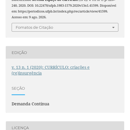
240, 2020. DOI: 10.22478/ufpb.1983-1579.2020v13n1.41599. Disponível
em: https://periodicos.ufpb.br/index.php/rec/article/view/41599.
Acesso em: 9 ago. 2026.
Fomatos de Citação
EDIÇÃO
v. 13 n. 1 (2020): CURRÍCULO: criações e
(re)insurgência
SEÇÃO
Demanda Contínua
LICENÇA