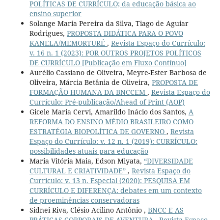
POLÍTICAS DE CURRÍCULO; da educação básica ao
ensino superior
Solange Maria Pereira da Silva, Tiago de Aguiar
Rodrigues,
PROPOSTA DIDÁTICA PARA O POVO
KANELA/MEMORTURÉ
,
Revista Espaço do Currículo:
v. 16 n. 1 (2023): POR OUTROS PROJETOS POLÍTICOS
DE CURRÍCULO [Publicação em Fluxo Contínuo]
Aurélio Cassiano de Oliveira, Meyre-Ester Barbosa de
Oliveira, Márcia Betânia de Oliveira,
PROPOSTA DE
FORMAÇÃO HUMANA DA BNCCEM
,
Revista Espaço do
Currículo: Pré-publicação/Ahead of Print (AOP)
Gicele Maria Cervi, Amarildo Inácio dos Santos,
A
REFORMA DO ENSINO MÉDIO BRASILEIRO COMO
ESTRATÉGIA BIOPOLÍTICA DE GOVERNO
,
Revista
Espaço do Currículo: v. 12 n. 1 (2019): CURRÍCULO:
possibilidades atuais para educação
Maria Vitória Maia, Edson Miyata,
“DIVERSIDADE
CULTURAL E CRIATIVIDADE”
,
Revista Espaço do
Currículo: v. 13 n. Especial (2020): PESQUISA EM
CURRÍCULO E DIFERENÇA: debates em um contexto
de proeminências conservadoras
Sidnei Riva, Clésio Acilino Antônio ,
BNCC E AS
PRÁTICAS CORPORAIS DE AVENTURA
,
Revista Espaço