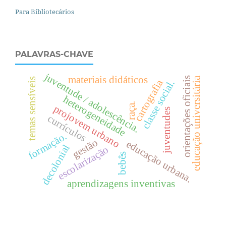
Para Bibliotecários
PALAVRAS-CHAVE
juventude / adolescência.
materiais didáticos
orientações oficiais
educação universitária
temas sensíveis
cartografia
.
heterogeneidade
raça.
c
l
a
s
s
e
s
o
c
i
a
l
projovem urbano
juventudes
currículos
formação.
gestão
e
d
u
c
a
ç
ã
o
r
b
a
n
a
decolonial
escolarização
bebês
u
.
aprendizagens inventivas