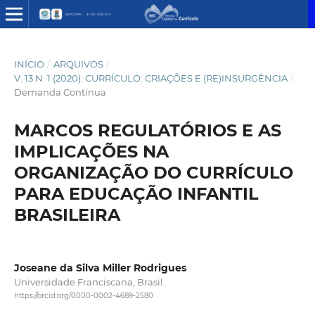
INÍCIO
/
ARQUIVOS
/
V. 13 N. 1 (2020): CURRÍCULO: CRIAÇÕES E (RE)INSURGÊNCIA
/
Demanda Contínua
MARCOS REGULATÓRIOS E AS
IMPLICAÇÕES NA
ORGANIZAÇÃO DO CURRÍCULO
PARA EDUCAÇÃO INFANTIL
BRASILEIRA
Joseane da Silva Miller Rodrigues
Universidade Franciscana, Brasil.
https://orcid.org/0000-0002-4689-2580