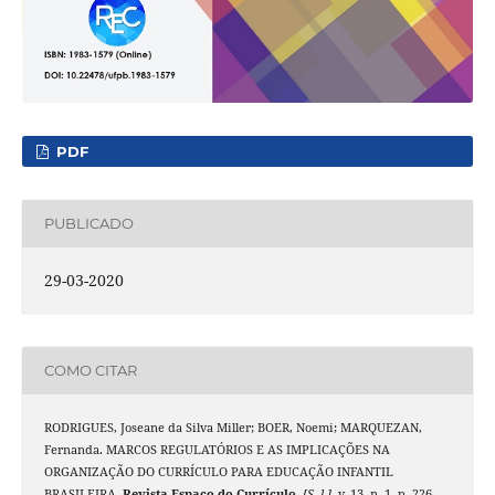
PDF
PUBLICADO
29-03-2020
COMO CITAR
RODRIGUES, Joseane da Silva Miller; BOER, Noemi; MARQUEZAN,
Fernanda. MARCOS REGULATÓRIOS E AS IMPLICAÇÕES NA
ORGANIZAÇÃO DO CURRÍCULO PARA EDUCAÇÃO INFANTIL
BRASILEIRA.
Revista Espaço do Currículo
,
[S. l.]
, v. 13, n. 1, p. 226–