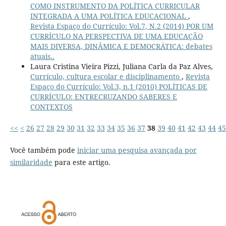
COMO INSTRUMENTO DA POLÍTICA CURRICULAR
INTEGRADA A UMA POLÍTICA EDUCACIONAL
,
Revista Espaço do Currículo: Vol.7, N.2 (2014) POR UM
CURRÍCULO NA PERSPECTIVA DE UMA EDUCAÇÃO
MAIS DIVERSA, DINÂMICA E DEMOCRÁTICA: debates
atuais..
Laura Cristina Vieira Pizzi, Juliana Carla da Paz Alves,
Currículo, cultura escolar e disciplinamento
,
Revista
Espaço do Currículo: Vol.3, n.1 (2010) POLÍTICAS DE
CURRÍCULO: ENTRECRUZANDO SABERES E
CONTEXTOS
<<
<
26
27
28
29
30
31
32
33
34
35
36
37
38
39
40
41
42
43
44
45
Você também pode
iniciar uma pesquisa avançada por
similaridade
para este artigo.