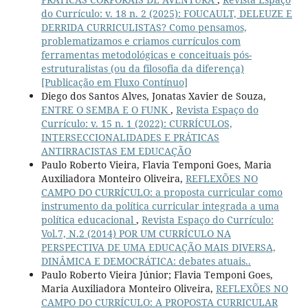
do Currículo: v. 18 n. 2 (2025): FOUCAULT, DELEUZE E
DERRIDA CURRICULISTAS? Como pensamos,
problematizamos e criamos currículos com
ferramentas metodológicas e conceituais pós-
estruturalistas (ou da filosofia da diferença)
[Publicação em Fluxo Contínuo]
Diego dos Santos Alves, Jonatas Xavier de Souza,
ENTRE O SEMBA E O FUNK
,
Revista Espaço do
Currículo: v. 15 n. 1 (2022): CURRÍCULOS,
INTERSECCIONALIDADES E PRÁTICAS
ANTIRRACISTAS EM EDUCAÇÃO
Paulo Roberto Vieira, Flavia Temponi Goes, Maria
Auxiliadora Monteiro Oliveira,
REFLEXÕES NO
CAMPO DO CURRÍCULO: a proposta curricular como
instrumento da política curricular integrada a uma
política educacional
,
Revista Espaço do Currículo:
Vol.7, N.2 (2014) POR UM CURRÍCULO NA
PERSPECTIVA DE UMA EDUCAÇÃO MAIS DIVERSA,
DINÂMICA E DEMOCRÁTICA: debates atuais..
Paulo Roberto Vieira Júnior; Flavia Temponi Goes,
Maria Auxiliadora Monteiro Oliveira,
REFLEXÕES NO
CAMPO DO CURRÍCULO: A PROPOSTA CURRICULAR