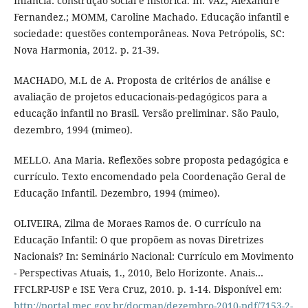
Infância: construção social e histórica. In: VAZ, Alexandre
Fernandez.; MOMM, Caroline Machado. Educação infantil e
sociedade: questões contemporâneas. Nova Petrópolis, SC:
Nova Harmonia, 2012. p. 21-39.
MACHADO, M.L de A. Proposta de critérios de análise e
avaliação de projetos educacionais-pedagógicos para a
educação infantil no Brasil. Versão preliminar. São Paulo,
dezembro, 1994 (mimeo).
MELLO. Ana Maria. Reflexões sobre proposta pedagógica e
currículo. Texto encomendado pela Coordenação Geral de
Educação Infantil. Dezembro, 1994 (mimeo).
OLIVEIRA, Zilma de Moraes Ramos de. O currículo na
Educação Infantil: O que propõem as novas Diretrizes
Nacionais? In: Seminário Nacional: Currículo em Movimento
- Perspectivas Atuais, 1., 2010, Belo Horizonte. Anais…
FFCLRP-USP e ISE Vera Cruz, 2010. p. 1-14. Disponível em:
http://portal.mec.gov.br/docman/dezembro-2010-pdf/7153-2-