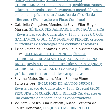
CURRICULISTAS? Como pensamos, problematizamos e
criamos currículos com ferramentas metodológicas e
conceituais pós-estruturalistas (ou da filosofia da
diferença) [Publicação em Fluxo Contínuo]
Gabriella Gonçalves Mendes da Silva, Vitor Hugo
Marani,
GÊNERO, SEXUALIDADE E EDUCAÇÃO FÍSICA
,
Revista Espaço do Currículo: v. 15 n. 3 (2022): O QUE
GANHAMOS, O QUE NÃO PODEMOS PERDER: criações
curriculares e tecnologias nos cotidianos escolares
Érica Raiane de Santana Galvão, Leila Nascimento da
Silva,
UMA ANÁLISE DAS CONCEPÇÕES DE
CURRÍCULO E DE ALFABETIZAÇÃO LATENTES NA
BNCC
,
Revista Espaço do Currículo: v. 14 n. 2 (2021):
CURRÍCULO E ESCOLAS DO CAMPO: políticas e
práticas em territorialidades camponesas
Silvana Matos Uhmann, Maria Simone Vione
Schwengber,
INCLUSÕES DE ALUNOS SURDOS
,
Revista Espaço do Currículo: v. 13 n. Especial (2020):
PESQUISA EM CURRÍCULO E DIFERENÇA: debates em
um contexto de proeminências conservadoras
William Ribeiro, Ana Ivenicki , Rafael Ferreira de
Souza Honorato,
PESQUISA EM CURRÍCULO E