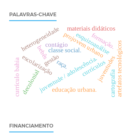
PALAVRAS-CHAVE
materiais didáticos
heterogeneidade
projovem urbano
esquizoanálise
formação.
artefatos tecnológicos
contágio
bebês
classe social.
gestão
escolarização
juventudes
juventude / adolescência.
currículo bahia
raça.
currículos
decolonial
cartografia
educação urbana.
FINANCIAMENTO