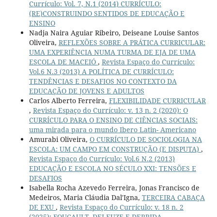
Currículo: Vol. 7, N.1 (2014) CURRÍCULO:
(RE)CONSTRUINDO SENTIDOS DE EDUCAÇÃO E
ENSINO
Nadja Naira Aguiar Ribeiro, Deiseane Louise Santos
Oliveira,
REFLEXÕES SOBRE A PRÁTICA CURRICULAR:
UMA EXPERIÊNCIA NUMA TURMA DE EJA DE UMA
ESCOLA DE MACEIÓ
,
Revista Espaço do Currículo:
Vol.6 N.3 (2013) A POLÍTICA DE CURRÍCULO:
TENDÊNCIAS E DESAFIOS NO CONTEXTO DA
EDUCAÇÃO DE JOVENS E ADULTOS
Carlos Alberto Ferreira,
FLEXIBILIDADE CURRICULAR
,
Revista Espaço do Currículo: v. 13 n. 2 (2020): O
CURRÍCULO PARA O ENSINO DE CIÊNCIAS SOCIAIS:
uma mirada para o mundo Ibero Latin- Americano
Amurabi Oliveira,
O CURRÍCULO DE SOCIOLOGIA NA
ESCOLA: UM CAMPO EM CONSTRUÇÃO (E DISPUTA)
,
Revista Espaço do Currículo: Vol.6 N.2 (2013)
EDUCAÇÃO E ESCOLA NO SÉCULO XXI: TENSÕES E
DESAFIOS
Isabella Rocha Azevedo Ferreira, Jonas Francisco de
Medeiros, Maria Cláudia Dal'Igna,
TERCEIRA CABAÇA
DE EXU
,
Revista Espaço do Currículo: v. 18 n. 2
(2025): FOUCAULT, DELEUZE E DERRIDA