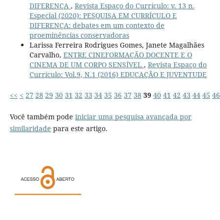
DIFERENÇA
,
Revista Espaço do Currículo: v. 13 n.
Especial (2020): PESQUISA EM CURRÍCULO E
DIFERENÇA: debates em um contexto de
proeminências conservadoras
Larissa Ferreira Rodrigues Gomes, Janete Magalhães
Carvalho,
ENTRE CINEFORMAÇÃO DOCENTE E O
CINEMA DE UM CORPO SENSÍVEL
,
Revista Espaço do
Currículo: Vol.9, N.1 (2016) EDUCAÇÃO E JUVENTUDE
<<
<
27
28
29
30
31
32
33
34
35
36
37
38
39
40
41
42
43
44
45
46
Você também pode
iniciar uma pesquisa avançada por
similaridade
para este artigo.