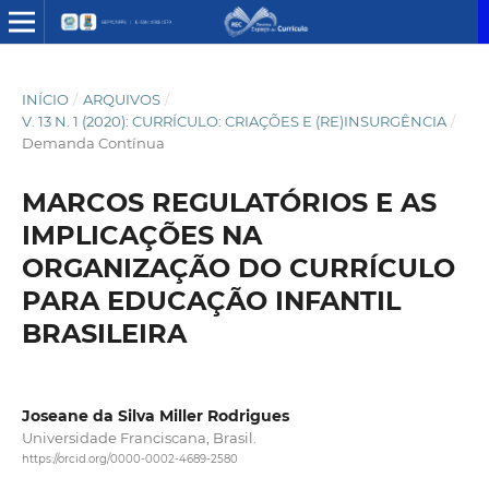
INÍCIO
/
ARQUIVOS
/
V. 13 N. 1 (2020): CURRÍCULO: CRIAÇÕES E (RE)INSURGÊNCIA
/
Demanda Contínua
MARCOS REGULATÓRIOS E AS
IMPLICAÇÕES NA
ORGANIZAÇÃO DO CURRÍCULO
PARA EDUCAÇÃO INFANTIL
BRASILEIRA
Joseane da Silva Miller Rodrigues
Universidade Franciscana, Brasil.
https://orcid.org/0000-0002-4689-2580