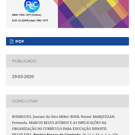
PDF
PUBLICADO
29-03-2020
COMO CITAR
RODRIGUES, Joseane da Silva Miller; BOER, Noemi; MARQUEZAN,
Fernanda. MARCOS REGULATÓRIOS E AS IMPLICAÇÕES NA
ORGANIZAÇÃO DO CURRÍCULO PARA EDUCAÇÃO INFANTIL
BRASILEIRA.
Revista Espaço do Currículo
,
[S. l.]
, v. 13, n. 1, p. 226–