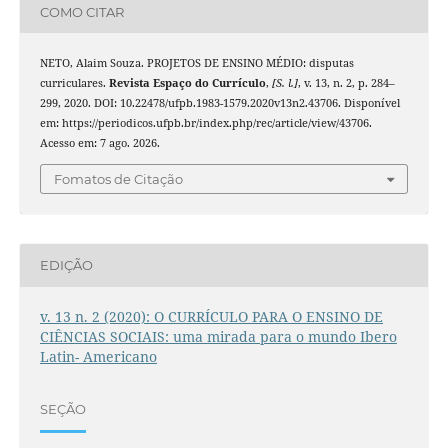
COMO CITAR
NETO, Alaim Souza. PROJETOS DE ENSINO MÉDIO: disputas
curriculares.
Revista Espaço do Currículo
,
[S. l.]
, v. 13, n. 2, p. 284–
299, 2020. DOI: 10.22478/ufpb.1983-1579.2020v13n2.43706. Disponível
em: https://periodicos.ufpb.br/index.php/rec/article/view/43706.
Acesso em: 7 ago. 2026.
Fomatos de Citação
EDIÇÃO
v. 13 n. 2 (2020): O CURRÍCULO PARA O ENSINO DE
CIÊNCIAS SOCIAIS: uma mirada para o mundo Ibero
Latin- Americano
SEÇÃO