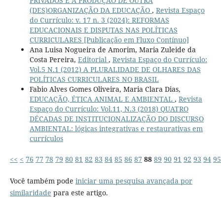
PRIVADOS E A PRODUÇÃO DE OUTRA
(DES)ORGANIZAÇÃO DA EDUCAÇÃO
,
Revista Espaço
do Currículo: v. 17 n. 3 (2024): REFORMAS
EDUCACIONAIS E DISPUTAS NAS POLÍTICAS
CURRICULARES [Publicação em Fluxo Contínuo]
Ana Luisa Nogueira de Amorim, Maria Zuleide da
Costa Pereira,
Editorial
,
Revista Espaço do Currículo:
Vol.5 N.1 (2012) A PLURALIDADE DE OLHARES DAS
POLÍTICAS CURRICULARES NO BRASIL
Fabio Alves Gomes Oliveira, Maria Clara Dias,
EDUCAÇÃO, ÉTICA ANIMAL E AMBIENTAL
,
Revista
Espaço do Currículo: Vol.11, N.3 (2018) QUATRO
DÉCADAS DE INSTITUCIONALIZAÇÃO DO DISCURSO
AMBIENTAL: lógicas integrativas e restaurativas em
currículos
<<
<
76
77
78
79
80
81
82
83
84
85
86
87
88
89
90
91
92
93
94
95
Você também pode
iniciar uma pesquisa avançada por
similaridade
para este artigo.