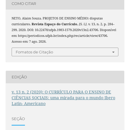
COMO CITAR
NETO, Alaim Souza. PROJETOS DE ENSINO MÉDIO: disputas
curriculares.
Revista Espaço do Currículo
,
[S. l.]
, v. 13, n. 2, p. 284–
299, 2020. DOI: 10.22478/ufpb.1983-1579.2020v13n2.43706. Disponível
em: https://periodicos.ufpb.br/index.php/rec/article/view/43706.
Acesso em: 7 ago. 2026.
Fomatos de Citação
EDIÇÃO
v. 13 n. 2 (2020): O CURRÍCULO PARA O ENSINO DE
CIÊNCIAS SOCIAIS: uma mirada para o mundo Ibero
Latin- Americano
SEÇÃO