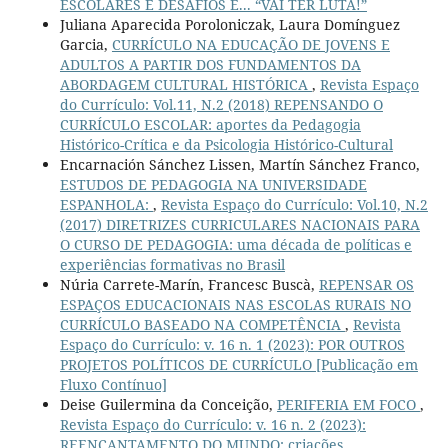
ESCOLARES E DESAFIOS E... “VAI TER LUTA!”
Juliana Aparecida Poroloniczak, Laura Domínguez
Garcia,
CURRÍCULO NA EDUCAÇÃO DE JOVENS E
ADULTOS A PARTIR DOS FUNDAMENTOS DA
ABORDAGEM CULTURAL HISTÓRICA
,
Revista Espaço
do Currículo: Vol.11, N.2 (2018) REPENSANDO O
CURRÍCULO ESCOLAR: aportes da Pedagogia
Histórico-Crítica e da Psicologia Histórico-Cultural
Encarnación Sánchez Lissen, Martín Sánchez Franco,
ESTUDOS DE PEDAGOGIA NA UNIVERSIDADE
ESPANHOLA:
,
Revista Espaço do Currículo: Vol.10, N.2
(2017) DIRETRIZES CURRICULARES NACIONAIS PARA
O CURSO DE PEDAGOGIA: uma década de políticas e
experiências formativas no Brasil
Núria Carrete-Marín, Francesc Buscà,
REPENSAR OS
ESPAÇOS EDUCACIONAIS NAS ESCOLAS RURAIS NO
CURRÍCULO BASEADO NA COMPETÊNCIA
,
Revista
Espaço do Currículo: v. 16 n. 1 (2023): POR OUTROS
PROJETOS POLÍTICOS DE CURRÍCULO [Publicação em
Fluxo Contínuo]
Deise Guilermina da Conceição,
PERIFERIA EM FOCO
,
Revista Espaço do Currículo: v. 16 n. 2 (2023):
REENCANTAMENTO DO MUNDO: criações