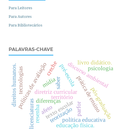
Para Leitores
Para Autores
Para Bibliotecários
PALAVRAS-CHAVE
livro didático.
creche
discurso ambiental
políticas de avaliação
pré-escola
.
psicologia
tecnologias
prática de ensino
mídia
saber
pós-graduação
d
i
r
e
i
t
o
s
h
u
m
a
n
o
s
diretriz curricular
território
diferenças
licenciaturas
texto escolar
parfor
afeto
resenha
teorização
política educativa
educação física.