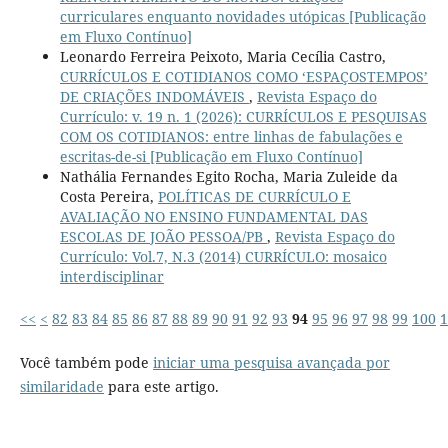
curriculares enquanto novidades utópicas [Publicação
em Fluxo Contínuo]
Leonardo Ferreira Peixoto, Maria Cecília Castro,
CURRÍCULOS E COTIDIANOS COMO ‘ESPAÇOSTEMPOS’
DE CRIAÇÕES INDOMÁVEIS
,
Revista Espaço do
Currículo: v. 19 n. 1 (2026): CURRÍCULOS E PESQUISAS
COM OS COTIDIANOS: entre linhas de fabulações e
escritas-de-si [Publicação em Fluxo Contínuo]
Nathália Fernandes Egito Rocha, Maria Zuleide da
Costa Pereira,
POLÍTICAS DE CURRÍCULO E
AVALIAÇÃO NO ENSINO FUNDAMENTAL DAS
ESCOLAS DE JOÃO PESSOA/PB
,
Revista Espaço do
Currículo: Vol.7, N.3 (2014) CURRÍCULO: mosaico
interdisciplinar
<<
<
82
83
84
85
86
87
88
89
90
91
92
93
94
95
96
97
98
99
100
1
Você também pode
iniciar uma pesquisa avançada por
similaridade
para este artigo.