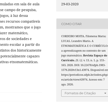
umuladas em sala de aula
29-03-2020
sse campo de pesquisa,
jogos, à luz dessa
sses recursos compatíveis
COMO CITAR
im, mostramos que o jogo
/fazer matemático,
CORDEIRO MOITA, Filomena Maria;
ivos de sociedades e
LUCAS, Leandro Mario. A
mento escolar a partir do
ETNOMATEMÁTICA E O CURRÍCULO
stintos dos historicamente
a aprendizagem no contexto de um
s potencialmente capazes
jogo matemático.
Revista Espaço do
Currículo
,
[S. l.]
, v. 13, n. 1, p. 153–
ativas etnomatemáticas.
163, 2020. DOI: 10.22478/ufpb.1983-
1579.2020v13n1.43974. Disponível em
https://periodicos.ufpb.br/index.php/
ec/article/view/43974. Acesso em: 7
ago. 2026.
Fomatos de Citação