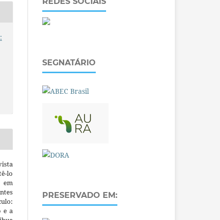
REDES SOCIAIS
:
SEGNATÁRIO
ista
ê-lo
m em
ntes
PRESERVADO EM:
culo:
o e a