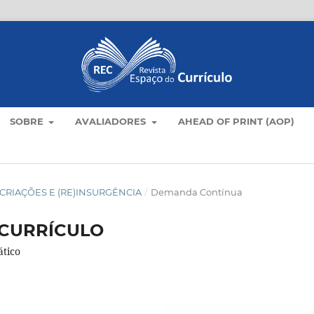
SOBRE
AVALIADORES
AHEAD OF PRINT (AOP)
LO: CRIAÇÕES E (RE)INSURGÊNCIA
/
Demanda Contínua
 CURRÍCULO
tico