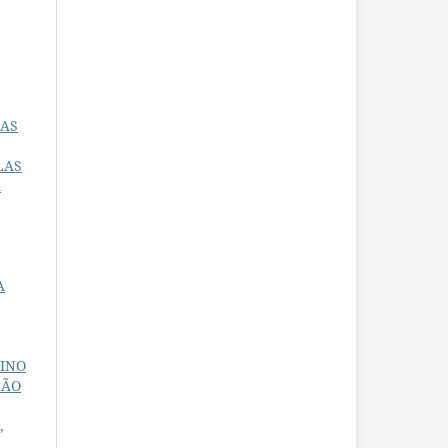
 AS
LAS
A
A
SINO
ÇÃO
,