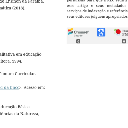
permissão para que a REC redistr
de Ensinon da Paraíba,
esse artigo e seus metadados
ática (2018).
serviços de indexação e referênci
seus editores julguem apropriados
0
0
alitativa em educação:
itora, 1994.
 Comum Curricular.
ad-da-bncc
>. Acesso em:
Educação Básica.
iências da Natureza,