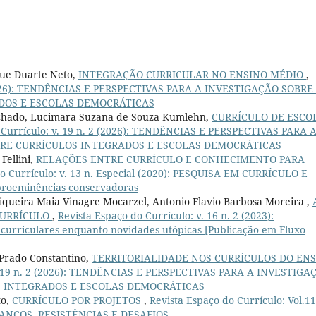
que Duarte Neto,
INTEGRAÇÃO CURRICULAR NO ENSINO MÉDIO
,
2 (2026): TENDÊNCIAS E PERSPECTIVAS PARA A INVESTIGAÇÃO SOBRE
DOS E ESCOLAS DEMOCRÁTICAS
achado, Lucimara Suzana de Souza Kumlehn,
CURRÍCULO DE ESCO
 Currículo: v. 19 n. 2 (2026): TENDÊNCIAS E PERSPECTIVAS PARA 
TRE CURRÍCULOS INTEGRADOS E ESCOLAS DEMOCRÁTICAS
Fellini,
RELAÇÕES ENTRE CURRÍCULO E CONHECIMENTO PARA
do Currículo: v. 13 n. Especial (2020): PESQUISA EM CURRÍCULO E
proeminências conservadoras
Siqueira Maia Vinagre Mocarzel, Antonio Flavio Barbosa Moreira ,
CURRÍCULO
,
Revista Espaço do Currículo: v. 16 n. 2 (2023):
riculares enquanto novidades utópicas [Publicação em Fluxo
 Prado Constantino,
TERRITORIALIDADE NOS CURRÍCULOS DO EN
 v. 19 n. 2 (2026): TENDÊNCIAS E PERSPECTIVAS PARA A INVESTIGA
S INTEGRADOS E ESCOLAS DEMOCRÁTICAS
to,
CURRÍCULO POR PROJETOS
,
Revista Espaço do Currículo: Vol.11
VANÇOS, RESISTÊNCIAS E DESAFIOS