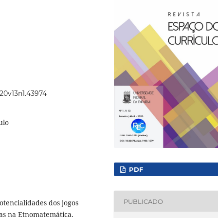
020v13n1.43974
ulo
PDF
PUBLICADO
potencialidades dos jogos
das na Etnomatemática.