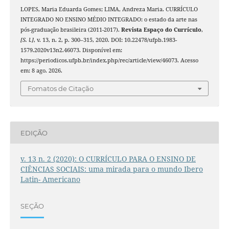
LOPES, Maria Eduarda Gomes; LIMA, Andreza Maria. CURRÍCULO
INTEGRADO NO ENSINO MÉDIO INTEGRADO: o estado da arte nas
pós-graduação brasileira (2011-2017).
Revista Espaço do Currículo
,
[S. l.]
, v. 13, n. 2, p. 300–315, 2020. DOI: 10.22478/ufpb.1983-
1579.2020v13n2.46073. Disponível em:
https://periodicos.ufpb.br/index.php/rec/article/view/46073. Acesso
em: 8 ago. 2026.
Fomatos de Citação
EDIÇÃO
v. 13 n. 2 (2020): O CURRÍCULO PARA O ENSINO DE
CIÊNCIAS SOCIAIS: uma mirada para o mundo Ibero
Latin- Americano
SEÇÃO