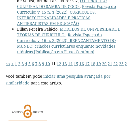
de Souza, Bruna Tarcília Ferraz,
O CURRÍCULO
CULTURAL DO SAMBA DE COCO
,
Revista Espaço do
Currículo: v. 15 n. 1 (2022): CURRÍCULOS,
INTERSECCIONALIDADES E PRÁTICAS
ANTIRRACISTAS EM EDUCAÇÃO
Lilian Pereira Palácio,
MODELOS DE UNIVERSIDADE E
TEORIAS DE CURRÍCULO
,
Revista Espaço do
Currículo: v. 16 n. 2 (2023): REENCANTAMENTO DO
MUNDO: criações curriculares enquanto novidades
utópicas [Publicação em Fluxo Contínuo]
<<
<
1
2
3
4
5
6
7
8
9
10
11
12
13
14
15
16
17
18
19
20
21
22
23
2
Você também pode
iniciar uma pesquisa avançada por
similaridade
para este artigo.