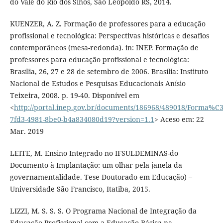
do Vale do Rio dos Sinos, São Leopoldo RS, 2014.
KUENZER, A. Z. Formação de professores para a educação
profissional e tecnológica: Perspectivas históricas e desafios
contemporâneos (mesa-redonda). in: INEP. Formação de
professores para educação profissional e tecnológica:
Brasília, 26, 27 e 28 de setembro de 2006. Brasília: Instituto
Nacional de Estudos e Pesquisas Educacionais Anísio
Teixeira, 2008. p. 19-40. Disponível em
<
http://portal.inep.gov.br/documents/186968/489018/Form
7fd3-4981-8be0-b4a834080d19?version=1.1
> Aceso em: 22
Mar. 2019
LEITE, M. Ensino Integrado no IFSULDEMINAS-do
Documento à Implantação: um olhar pela janela da
governamentalidade. Tese Doutorado em Educação) –
Universidade São Francisco, Itatiba, 2015.
LIZZI, M. S. S. S. O Programa Nacional de Integração da
Educação Profissional com a Educação Básica na