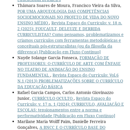
Thâmara Soares de Moura, Francisco Vieira da Silva,
POR UMA ARQUEOLOGIA DAS COMPETÊNCIAS
SOCIOEMOCIONAIS NO PROJETO DE VIDA DO NOVO
ENSINO MÉDIO
,
Revista Espaço do Currículo: v. 18 n.
2 (2025): FOUCAULT, DELEUZE E DERRIDA
CURRICULISTAS? Como pensamos, problematizamos e
criamos currículos com ferramentas metodológicas e
conceituais pós-estruturalistas (ou da filosofia da
diferença) [Publicação em Fluxo Contínuo]
Nayde Solange Garcia Fonseca,
FORMAÇÃO DE
PROFESSORES: O CURRÍCULO DE ARTE COM ÊNFASE
NO TEATRO DE ANIMAÇÃO DO ENSINO
FUNDAMENTAL
,
Revista Espaço do Currículo: Vol.6
N.1 (2013) PROBLEMATIZAÇÕES SOBRE O CURRÍCULO
DA EDUCAÇÃO BÁSICA
Rafael Garcia Campos, Carlos Antonio Giovinazzo
Junior,
CURRÍCULO OCULTO
,
Revista Espaço do
Currículo: v. 17 n. 1 (2024): CURRICULO, AVALIAÇÃO E
ESCOLAS: tensionamentos entre a norma e
performatividade [Publicação em Fluxo Contínuo]
Marilane Maria Wolff Paim, Danielle Ferreira
Gonçalves,
A BNCC E O CURRÍCULO BASE DO