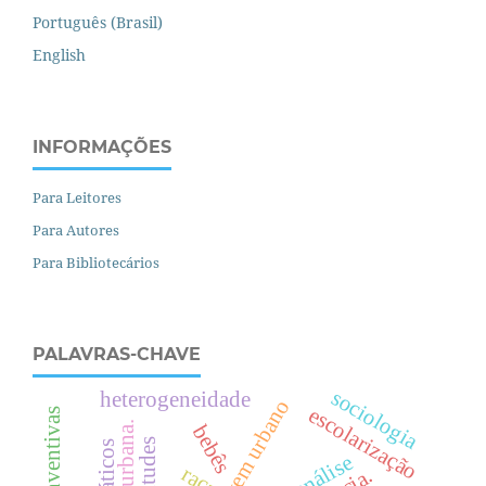
Português (Brasil)
English
INFORMAÇÕES
Para Leitores
Para Autores
Para Bibliotecários
PALAVRAS-CHAVE
sociologia
heterogeneidade
projovem urbano
escolarização
.
bebês
raça.