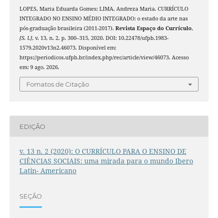
LOPES, Maria Eduarda Gomes; LIMA, Andreza Maria. CURRÍCULO
INTEGRADO NO ENSINO MÉDIO INTEGRADO: o estado da arte nas
pós-graduação brasileira (2011-2017).
Revista Espaço do Currículo
,
[S. l.]
, v. 13, n. 2, p. 300–315, 2020. DOI: 10.22478/ufpb.1983-
1579.2020v13n2.46073. Disponível em:
https://periodicos.ufpb.br/index.php/rec/article/view/46073. Acesso
em: 9 ago. 2026.
Fomatos de Citação
EDIÇÃO
v. 13 n. 2 (2020): O CURRÍCULO PARA O ENSINO DE
CIÊNCIAS SOCIAIS: uma mirada para o mundo Ibero
Latin- Americano
SEÇÃO