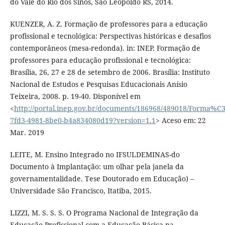
do Vale do Rio dos Sinos, São Leopoldo RS, 2014.
KUENZER, A. Z. Formação de professores para a educação
profissional e tecnológica: Perspectivas históricas e desafios
contemporâneos (mesa-redonda). in: INEP. Formação de
professores para educação profissional e tecnológica:
Brasília, 26, 27 e 28 de setembro de 2006. Brasília: Instituto
Nacional de Estudos e Pesquisas Educacionais Anísio
Teixeira, 2008. p. 19-40. Disponível em
<
http://portal.inep.gov.br/documents/186968/489018/Form
7fd3-4981-8be0-b4a834080d19?version=1.1
> Aceso em: 22
Mar. 2019
LEITE, M. Ensino Integrado no IFSULDEMINAS-do
Documento à Implantação: um olhar pela janela da
governamentalidade. Tese Doutorado em Educação) –
Universidade São Francisco, Itatiba, 2015.
LIZZI, M. S. S. S. O Programa Nacional de Integração da
Educação Profissional com a Educação Básica na