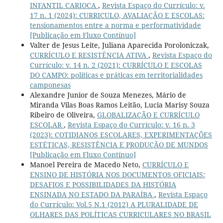
INFANTIL CARIOCA
,
Revista Espaço do Currículo: v.
17 n. 1 (2024): CURRICULO, AVALIAÇÃO E ESCOLAS:
tensionamentos entre a norma e performatividade
[Publicação em Fluxo Contínuo]
Valter de Jesus Leite, Juliana Aparecida Poroloniczak,
CURRÍCULO E RESISTÊNCIA ATIVA
,
Revista Espaço do
Currículo: v. 14 n. 2 (2021): CURRÍCULO E ESCOLAS
DO CAMPO: políticas e práticas em territorialidades
camponesas
Alexandre Junior de Souza Menezes, Mário de
Miranda Vilas Boas Ramos Leitão, Lucia Marisy Souza
Ribeiro de Oliveira,
GLOBALIZAÇÃO E CURRÍCULO
ESCOLAR
,
Revista Espaço do Currículo: v. 16 n. 3
(2023): COTIDIANOS ESCOLARES, EXPERIMENTAÇÕES
ESTÉTICAS, RESISTÊNCIA E PRODUÇÃO DE MUNDOS
[Publicação em Fluxo Contínuo]
Manoel Pereira de Macedo Neto,
CURRÍCULO E
ENSINO DE HISTÓRIA NOS DOCUMENTOS OFICIAIS:
DESAFIOS E POSSIBILIDADES DA HISTÓRIA
ENSINADA NO ESTADO DA PARAÍBA
,
Revista Espaço
do Currículo: Vol.5 N.1 (2012) A PLURALIDADE DE
OLHARES DAS POLÍTICAS CURRICULARES NO BRASIL