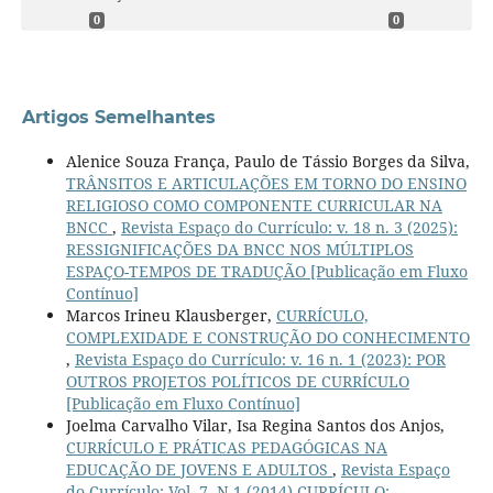
0
0
Artigos Semelhantes
Alenice Souza França, Paulo de Tássio Borges da Silva,
TRÂNSITOS E ARTICULAÇÕES EM TORNO DO ENSINO
RELIGIOSO COMO COMPONENTE CURRICULAR NA
BNCC
,
Revista Espaço do Currículo: v. 18 n. 3 (2025):
RESSIGNIFICAÇÕES DA BNCC NOS MÚLTIPLOS
ESPAÇO-TEMPOS DE TRADUÇÃO [Publicação em Fluxo
Contínuo]
Marcos Irineu Klausberger,
CURRÍCULO,
COMPLEXIDADE E CONSTRUÇÃO DO CONHECIMENTO
,
Revista Espaço do Currículo: v. 16 n. 1 (2023): POR
OUTROS PROJETOS POLÍTICOS DE CURRÍCULO
[Publicação em Fluxo Contínuo]
Joelma Carvalho Vilar, Isa Regina Santos dos Anjos,
CURRÍCULO E PRÁTICAS PEDAGÓGICAS NA
EDUCAÇÃO DE JOVENS E ADULTOS
,
Revista Espaço
do Currículo: Vol. 7, N.1 (2014) CURRÍCULO: