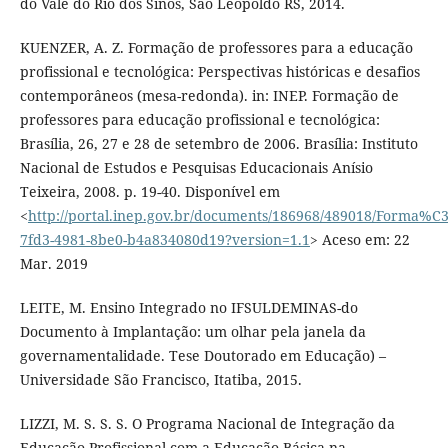
do Vale do Rio dos Sinos, São Leopoldo RS, 2014.
KUENZER, A. Z. Formação de professores para a educação
profissional e tecnológica: Perspectivas históricas e desafios
contemporâneos (mesa-redonda). in: INEP. Formação de
professores para educação profissional e tecnológica:
Brasília, 26, 27 e 28 de setembro de 2006. Brasília: Instituto
Nacional de Estudos e Pesquisas Educacionais Anísio
Teixeira, 2008. p. 19-40. Disponível em
<
http://portal.inep.gov.br/documents/186968/489018/Form
7fd3-4981-8be0-b4a834080d19?version=1.1
> Aceso em: 22
Mar. 2019
LEITE, M. Ensino Integrado no IFSULDEMINAS-do
Documento à Implantação: um olhar pela janela da
governamentalidade. Tese Doutorado em Educação) –
Universidade São Francisco, Itatiba, 2015.
LIZZI, M. S. S. S. O Programa Nacional de Integração da
Educação Profissional com a Educação Básica na