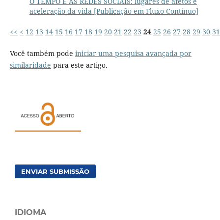
O TEMPO E AS REDES SOCIAIS: lugares de afetos e
aceleração da vida [Publicação em Fluxo Contínuo]
<<
<
12
13
14
15
16
17
18
19
20
21
22
23
24
25
26
27
28
29
30
31
Você também pode
iniciar uma pesquisa avançada por
similaridade
para este artigo.
ENVIAR SUBMISSÃO
IDIOMA