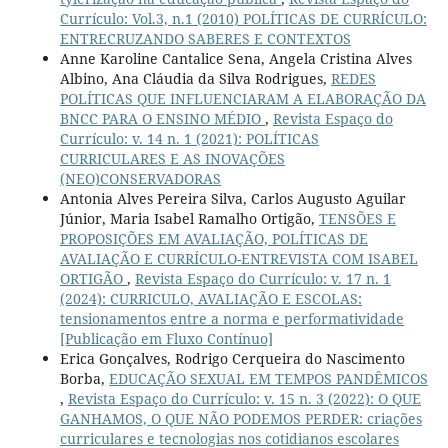
Currículo: Vol.3, n.1 (2010) POLÍTICAS DE CURRÍCULO:
ENTRECRUZANDO SABERES E CONTEXTOS
Anne Karoline Cantalice Sena, Angela Cristina Alves
Albino, Ana Cláudia da Silva Rodrigues,
REDES
POLÍTICAS QUE INFLUENCIARAM A ELABORAÇÃO DA
BNCC PARA O ENSINO MÉDIO
,
Revista Espaço do
Currículo: v. 14 n. 1 (2021): POLÍTICAS
CURRICULARES E AS INOVAÇÕES
(NEO)CONSERVADORAS
Antonia Alves Pereira Silva, Carlos Augusto Aguilar
Júnior, Maria Isabel Ramalho Ortigão,
TENSÕES E
PROPOSIÇÕES EM AVALIAÇÃO, POLÍTICAS DE
AVALIAÇÃO E CURRÍCULO-ENTREVISTA COM ISABEL
ORTIGÃO
,
Revista Espaço do Currículo: v. 17 n. 1
(2024): CURRICULO, AVALIAÇÃO E ESCOLAS:
tensionamentos entre a norma e performatividade
[Publicação em Fluxo Contínuo]
Erica Gonçalves, Rodrigo Cerqueira do Nascimento
Borba,
EDUCAÇÃO SEXUAL EM TEMPOS PANDÊMICOS
,
Revista Espaço do Currículo: v. 15 n. 3 (2022): O QUE
GANHAMOS, O QUE NÃO PODEMOS PERDER: criações
curriculares e tecnologias nos cotidianos escolares