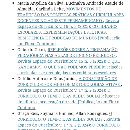
Maria Angélica da Silva, Lucinalva Andrade Ataide de
Almeida, Carlinda Leite,
MOVIMENTOS DE
TRADUÇÃO DAS POLÍTICAS-PRÁTICAS CURRICULARES
DOCENTES NO AGRESTE PERNAMBUCANO
,
Revista
Espaço do Currículo: v. 16 n. 3 (2023): COTIDIANOS
ESCOLARES, EXPERIMENTAÇÕES ESTÉTICAS,
RESISTÊNCIA E PRODUÇÃO DE MUNDOS [Publicação
em Fluxo Contínuo]
Gilberto Oliari,
REFLEXÕES SOBRE A PROFANAÇÃO
PEDAGÓGICA NAS AULAS DE ENSINO RELIGIOSO
,
Revista Espaço do Currículo: v. 15 n. 3 (2022): O QUE
GANHAMOS, O QUE NÃO PODEMOS PERDER: criações
curriculares e tecnologias nos cotidianos escolares
Getúlio Antero de Deus Júnior,
A CONSTRUÇÃO DE
CURRÍCULOS POR MEIO DE METODOLOGIAS ATIVAS
,
Revista Espaço do Currículo: v. 17 n. 2 (2024): O
CURRÍCULO, O TEMPO E AS REDES SOCIAIS: lugares
de afetos e aceleração da vida [Publicação em Fluxo
Contínuo]
Graça Reis, Soymara Emilião, Allan Rodrigues,
O
CURRÍCULO, O TEMPO E AS REDES SOCIAIS
,
Revista
Espaço do Currículo: v. 17 n. 2 (2024): O CURRÍCULO,