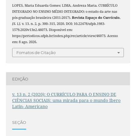
LOPES, Maria Eduarda Gomes; LIMA, Andreza Maria. CURRÍCULO
INTEGRADO NO ENSINO MÉDIO INTEGRADO: o estado da arte nas
pós-graduação brasileira (2011-2017).
Revista Espaço do Currículo
,
[S. l.]
, v. 13, n. 2, p. 300–315, 2020. DOI: 10.22478/ufpb.1983-
1579.2020v13n2.46073. Disponível em:
https://periodicos.ufpb.br/index.php/rec/article/view/46073. Acesso
em: 8 ago. 2026.
Fomatos de Citação
EDIÇÃO
v. 13 n. 2 (2020): O CURRÍCULO PARA O ENSINO DE
CIÊNCIAS SOCIAIS: uma mirada para o mundo Ibero
Latin- Americano
SEÇÃO