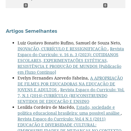
0
0
Artigos Semelhantes
Luiz Gustavo Bonatto Rufino, Samuel de Souza Neto,
INOVAÇÃO, CURRÍCULO E RESSIGNIFICAÇÃO
,
Revista
Espaço do Currículo: v. 16 n. 3 (2023): COTIDIANOS
ESCOLARES, EXPERIMENTAÇÕES ESTÉTICAS,
RESISTÊNCIA E PRODUÇÃO DE MUNDOS [Publicação
em Fluxo Contínuo]
Evelyn Fernandes Azevedo Faheina,
A APROPRIAÇÃO
DE FILMES POR EDUCADORAS NA EDUCAÇÃO DE
JOVENS E ADULTOS
,
Revista Espaço do Currículo: Vol.
7, N.1 (2014) CURRÍCULO: (RE)CONSTRUINDO
SENTIDOS DE EDUCAÇÃO E ENSINO
Lenilda Cordeiro de Macêdo,
Estado, sociedade e
política educacional brasileira: uma possível análise
,
Revista Espaço do Currículo: Vol.4 N.1 (2011)
EDUCAÇÃO E DIVERSIDADE CULTURAL:
(IM)POSSIBILIDADES DE MUDANÇAS NO CONTEXTO