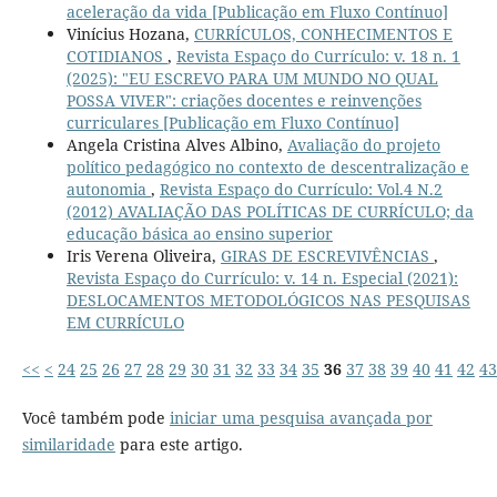
aceleração da vida [Publicação em Fluxo Contínuo]
Vinícius Hozana,
CURRÍCULOS, CONHECIMENTOS E
COTIDIANOS
,
Revista Espaço do Currículo: v. 18 n. 1
(2025): "EU ESCREVO PARA UM MUNDO NO QUAL
POSSA VIVER": criações docentes e reinvenções
curriculares [Publicação em Fluxo Contínuo]
Angela Cristina Alves Albino,
Avaliação do projeto
político pedagógico no contexto de descentralização e
autonomia
,
Revista Espaço do Currículo: Vol.4 N.2
(2012) AVALIAÇÃO DAS POLÍTICAS DE CURRÍCULO; da
educação básica ao ensino superior
Iris Verena Oliveira,
GIRAS DE ESCREVIVÊNCIAS
,
Revista Espaço do Currículo: v. 14 n. Especial (2021):
DESLOCAMENTOS METODOLÓGICOS NAS PESQUISAS
EM CURRÍCULO
<<
<
24
25
26
27
28
29
30
31
32
33
34
35
36
37
38
39
40
41
42
43
Você também pode
iniciar uma pesquisa avançada por
similaridade
para este artigo.