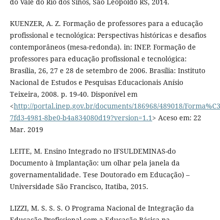
do Vale do Rio dos Sinos, São Leopoldo RS, 2014.
KUENZER, A. Z. Formação de professores para a educação
profissional e tecnológica: Perspectivas históricas e desafios
contemporâneos (mesa-redonda). in: INEP. Formação de
professores para educação profissional e tecnológica:
Brasília, 26, 27 e 28 de setembro de 2006. Brasília: Instituto
Nacional de Estudos e Pesquisas Educacionais Anísio
Teixeira, 2008. p. 19-40. Disponível em
<
http://portal.inep.gov.br/documents/186968/489018/Form
7fd3-4981-8be0-b4a834080d19?version=1.1
> Aceso em: 22
Mar. 2019
LEITE, M. Ensino Integrado no IFSULDEMINAS-do
Documento à Implantação: um olhar pela janela da
governamentalidade. Tese Doutorado em Educação) –
Universidade São Francisco, Itatiba, 2015.
LIZZI, M. S. S. S. O Programa Nacional de Integração da
Educação Profissional com a Educação Básica na