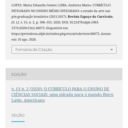
LOPES, Maria Eduarda Gomes; LIMA, Andreza Maria. CURRÍCULO
INTEGRADO NO ENSINO MÉDIO INTEGRADO: o estado da arte nas
pós-graduação brasileira (2011-2017).
Revista Espaço do Currículo
,
[S. l.]
, v. 13, n. 2, p. 300–315, 2020. DOI: 10.22478/ufpb.1983-
1579.2020v13n2.46073. Disponível em:
https://periodicos.ufpb.br/index.php/rec/article/view/46073. Acesso
em: 10 ago. 2026.
Fomatos de Citação
EDIÇÃO
v. 13 n. 2 (2020): O CURRÍCULO PARA O ENSINO DE
CIÊNCIAS SOCIAIS: uma mirada para o mundo Ibero
Latin- Americano
SEÇÃO