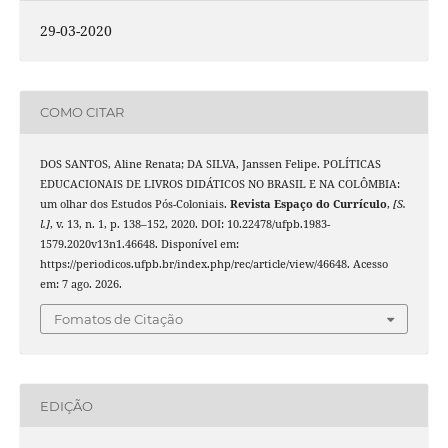
29-03-2020
COMO CITAR
DOS SANTOS, Aline Renata; DA SILVA, Janssen Felipe. POLÍTICAS
EDUCACIONAIS DE LIVROS DIDÁTICOS NO BRASIL E NA COLÔMBIA:
um olhar dos Estudos Pós-Coloniais.
Revista Espaço do Currículo
,
[S.
l.]
, v. 13, n. 1, p. 138–152, 2020. DOI: 10.22478/ufpb.1983-
1579.2020v13n1.46648. Disponível em:
https://periodicos.ufpb.br/index.php/rec/article/view/46648. Acesso
em: 7 ago. 2026.
Fomatos de Citação
EDIÇÃO