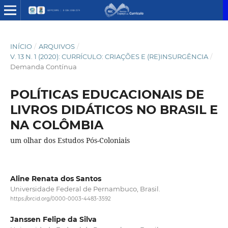
INÍCIO
/
ARQUIVOS
/
V. 13 N. 1 (2020): CURRÍCULO: CRIAÇÕES E (RE)INSURGÊNCIA
/
Demanda Contínua
POLÍTICAS EDUCACIONAIS DE
LIVROS DIDÁTICOS NO BRASIL E
NA COLÔMBIA
um olhar dos Estudos Pós-Coloniais
Aline Renata dos Santos
Universidade Federal de Pernambuco, Brasil.
https://orcid.org/0000-0003-4483-3592
Janssen Felipe da Silva