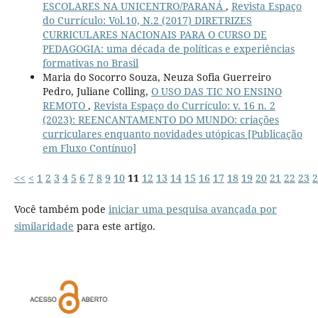
ESCOLARES NA UNICENTRO/PARANÁ
,
Revista Espaço
do Currículo: Vol.10, N.2 (2017) DIRETRIZES
CURRICULARES NACIONAIS PARA O CURSO DE
PEDAGOGIA: uma década de políticas e experiências
formativas no Brasil
Maria do Socorro Souza, Neuza Sofia Guerreiro
Pedro, Juliane Colling,
O USO DAS TIC NO ENSINO
REMOTO
,
Revista Espaço do Currículo: v. 16 n. 2
(2023): REENCANTAMENTO DO MUNDO: criações
curriculares enquanto novidades utópicas [Publicação
em Fluxo Contínuo]
<<
<
1
2
3
4
5
6
7
8
9
10
11
12
13
14
15
16
17
18
19
20
21
22
23
2
Você também pode
iniciar uma pesquisa avançada por
similaridade
para este artigo.