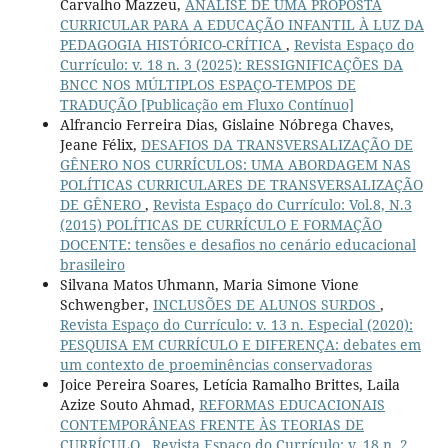
Carvalho Mazzeu,
ANÁLISE DE UMA PROPOSTA
CURRICULAR PARA A EDUCAÇÃO INFANTIL À LUZ DA
PEDAGOGIA HISTÓRICO-CRÍTICA
,
Revista Espaço do
Currículo: v. 18 n. 3 (2025): RESSIGNIFICAÇÕES DA
BNCC NOS MÚLTIPLOS ESPAÇO-TEMPOS DE
TRADUÇÃO [Publicação em Fluxo Contínuo]
Alfrancio Ferreira Dias, Gislaine Nóbrega Chaves,
Jeane Félix,
DESAFIOS DA TRANSVERSALIZAÇÃO DE
GÊNERO NOS CURRÍCULOS: UMA ABORDAGEM NAS
POLÍTICAS CURRICULARES DE TRANSVERSALIZAÇÃO
DE GÊNERO
,
Revista Espaço do Currículo: Vol.8, N.3
(2015) POLÍTICAS DE CURRÍCULO E FORMAÇÃO
DOCENTE: tensões e desafios no cenário educacional
brasileiro
Silvana Matos Uhmann, Maria Simone Vione
Schwengber,
INCLUSÕES DE ALUNOS SURDOS
,
Revista Espaço do Currículo: v. 13 n. Especial (2020):
PESQUISA EM CURRÍCULO E DIFERENÇA: debates em
um contexto de proeminências conservadoras
Joice Pereira Soares, Letícia Ramalho Brittes, Laila
Azize Souto Ahmad,
REFORMAS EDUCACIONAIS
CONTEMPORÂNEAS FRENTE ÀS TEORIAS DE
CURRÍCULO
,
Revista Espaço do Currículo: v. 18 n. 2