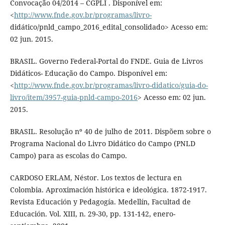
Convocação 04/2014 – CGPLI . Disponível em:
<
http://www.fnde.gov.br/programas/livro-
didático/pnld_campo_2016_edital_consolidado> Acesso em:
02 jun. 2015.
BRASIL. Governo Federal-Portal do FNDE. Guia de Livros
Didáticos- Educação do Campo. Disponível em:
<
http://www.fnde.gov.br/programas/livro-didatico/guia-do-
livro/item/3957-guia-pnld-campo-2016
> Acesso em: 02 jun.
2015.
BRASIL. Resolução nº 40 de julho de 2011. Dispõem sobre o
Programa Nacional do Livro Didático do Campo (PNLD
Campo) para as escolas do Campo.
CARDOSO ERLAM, Néstor. Los textos de lectura en
Colombia. Aproximación histórica e ideológica. 1872-1917.
Revista Educación y Pedagogía. Medellín, Facultad de
Educación. Vol. XIII, n. 29-30, pp. 131-142, enero-