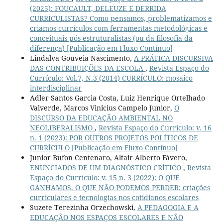
(2025): FOUCAULT, DELEUZE E DERRIDA
CURRICULISTAS? Como pensamos, problematizamos e
criamos currículos com ferramentas metodológicas e
conceituais pós-estruturalistas (ou da filosofia da
diferença) [Publicação em Fluxo Contínuo]
Lindalva Gouveia Nascimento,
A PRÁTICA DISCURSIVA
DAS CONTRIBUIÇÕES DA ESCOLA
,
Revista Espaço do
Currículo: Vol.7, N.3 (2014) CURRÍCULO: mosaico
interdisciplinar
Adler Santos Garcia Costa, Luiz Henrique Ortelhado
Valverde, Marcos Vinicius Campelo Junior,
O
DISCURSO DA EDUCAÇÃO AMBIENTAL NO
NEOLIBERALISMO
,
Revista Espaço do Currículo: v. 16
n. 1 (2023): POR OUTROS PROJETOS POLÍTICOS DE
CURRÍCULO [Publicação em Fluxo Contínuo]
Junior Bufon Centenaro, Altair Alberto Fávero,
ENUNCIADOS DE UM DIAGNÓSTICO CRÍTICO
,
Revista
Espaço do Currículo: v. 15 n. 3 (2022): O QUE
GANHAMOS, O QUE NÃO PODEMOS PERDER: criações
curriculares e tecnologias nos cotidianos escolares
Suzete Terezinha Orzechowski,
A PEDAGOGIA E A
EDUCAÇÃO NOS ESPAÇOS ESCOLARES E NÃO