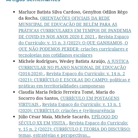
Marluce Batista Silva Cardoso, Genylton Odilon Rêgo
da Rocha,
ORIENTAÇÕES OFICIAIS DA REDE
MUNICIPAL DE EDUCAÇÃO DE BELÉM PARA AS
PRÁTICAS CURRICULARES EM TEMPOS DE PANDEMIA
DE COVID-19 NOS ANOS 2020 E 2021
,
Revista Espaço
do Currículo: v. 15 n. 3 (2022): O QUE GANHAMOS, O
QUE NÃO PODEMOS PERDER: criações curriculares e
tecnologias nos cotidianos escolares
Michele Rodrigues, Wesley Batista Araújo,
A JUSTIÇA
CURRICULAR NO PLANO NACIONAL DE EDUCAÇÃO
(2014-2024)
,
Revista Espaço do Currículo: v. 14 n. 2
(2021): CURRÍCULO E ESCOLAS DO CAMPO: políticas e
práticas em territorialidades camponesas
Claudia Maria Felicio Ferreira Tomé, Maria do
Socorro dos Santos,
CURRÍCULO EM POSTAGENS
VIRTUAIS
,
Revista Espaço do Currículo: v. 13 n. 1
(2020): CURRÍCULO: criações e (re)insurgência
Júlio César Maia, Michele Sacardo,
EPÍLOGO DO
SÉCULO XX EM VISITA
,
Revista Espaço do Currículo:
v. 15 n. 2 (2022): CURRÍCULO E TEORIA DO DISCURSO:
temas, estratégias e perspectivas...