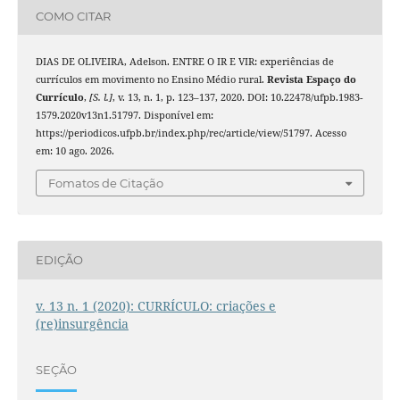
COMO CITAR
DIAS DE OLIVEIRA, Adelson. ENTRE O IR E VIR: experiências de
currículos em movimento no Ensino Médio rural.
Revista Espaço do
Currículo
,
[S. l.]
, v. 13, n. 1, p. 123–137, 2020. DOI: 10.22478/ufpb.1983-
1579.2020v13n1.51797. Disponível em:
https://periodicos.ufpb.br/index.php/rec/article/view/51797. Acesso
em: 10 ago. 2026.
Fomatos de Citação
EDIÇÃO
v. 13 n. 1 (2020): CURRÍCULO: criações e
(re)insurgência
SEÇÃO