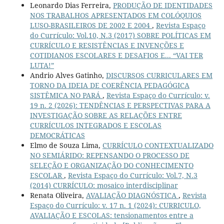
Leonardo Dias Ferreira,
PRODUÇÃO DE IDENTIDADES
NOS TRABALHOS APRESENTADOS EM COLÓQUIOS
LUSO-BRASILEIROS DE 2002 E 2004
,
Revista Espaço
do Currículo: Vol.10, N.3 (2017) SOBRE POLÍTICAS EM
CURRÍCULO E RESISTÊNCIAS E INVENÇÕES E
COTIDIANOS ESCOLARES E DESAFIOS E... “VAI TER
LUTA!”
Andrio Alves Gatinho,
DISCURSOS CURRICULARES EM
TORNO DA IDEIA DE COERÊNCIA PEDAGÓGICA
SISTÊMICA NO PARÁ
,
Revista Espaço do Currículo: v.
19 n. 2 (2026): TENDÊNCIAS E PERSPECTIVAS PARA A
INVESTIGAÇÃO SOBRE AS RELAÇÕES ENTRE
CURRÍCULOS INTEGRADOS E ESCOLAS
DEMOCRÁTICAS
Elmo de Souza Lima,
CURRÍCULO CONTEXTUALIZADO
NO SEMIÁRIDO: REPENSANDO O PROCESSO DE
SELEÇÃO E ORGANIZAÇÃO DO CONHECIMENTO
ESCOLAR
,
Revista Espaço do Currículo: Vol.7, N.3
(2014) CURRÍCULO: mosaico interdisciplinar
Renata Oliveira,
AVALIAÇÃO DIAGNÓSTICA
,
Revista
Espaço do Currículo: v. 17 n. 1 (2024): CURRICULO,
AVALIAÇÃO E ESCOLAS: tensionamentos entre a