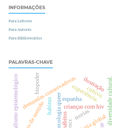
INFORMAÇÕES
Para Leitores
Para Autores
Para Bibliotecários
PALAVRAS-CHAVE
biopoder
pluralismo epistemológico
demandas conservadoras
ilustração
diversidade cultural.
experiência.
cultivo
ecologia queer
espanha
habitus
efeitos de sentido
crianças com hiv
teorias
hábitos
cidadania global
bncc