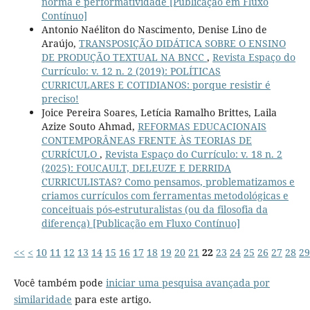
norma e performatividade [Publicação em Fluxo
Contínuo]
Antonio Naéliton do Nascimento, Denise Lino de
Araújo,
TRANSPOSIÇÃO DIDÁTICA SOBRE O ENSINO
DE PRODUÇÃO TEXTUAL NA BNCC
,
Revista Espaço do
Currículo: v. 12 n. 2 (2019): POLÍTICAS
CURRICULARES E COTIDIANOS: porque resistir é
preciso!
Joice Pereira Soares, Letícia Ramalho Brittes, Laila
Azize Souto Ahmad,
REFORMAS EDUCACIONAIS
CONTEMPORÂNEAS FRENTE ÀS TEORIAS DE
CURRÍCULO
,
Revista Espaço do Currículo: v. 18 n. 2
(2025): FOUCAULT, DELEUZE E DERRIDA
CURRICULISTAS? Como pensamos, problematizamos e
criamos currículos com ferramentas metodológicas e
conceituais pós-estruturalistas (ou da filosofia da
diferença) [Publicação em Fluxo Contínuo]
<<
<
10
11
12
13
14
15
16
17
18
19
20
21
22
23
24
25
26
27
28
29
Você também pode
iniciar uma pesquisa avançada por
similaridade
para este artigo.