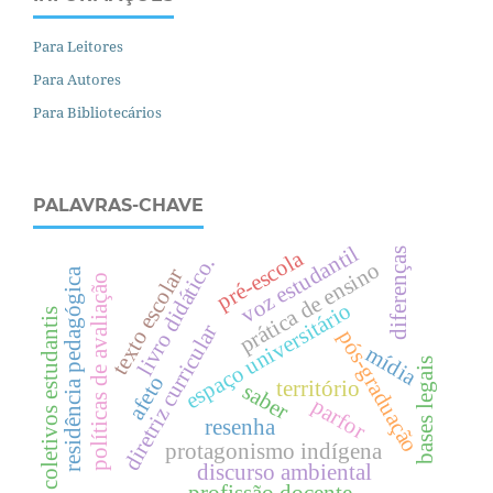
Para Leitores
Para Autores
Para Bibliotecários
PALAVRAS-CHAVE
voz estudantil
diferenças
pré-escola
livro didático.
prática de ensino
texto escolar
residência pedagógica
políticas de avaliação
espaço universitário
coletivos estudantis
diretriz curricular
pós-graduação
mídia
bases legais
afeto
território
saber
parfor
resenha
protagonismo indígena
discurso ambiental
profissão docente