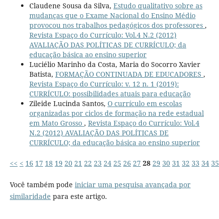
Claudene Sousa da Silva,
Estudo qualitativo sobre as
mudanças que o Exame Nacional do Ensino Médio
provocou nos trabalhos pedagógicos dos professores
,
Revista Espaço do Currículo: Vol.4 N.2 (2012)
AVALIAÇÃO DAS POLÍTICAS DE CURRÍCULO; da
educação básica ao ensino superior
Luciélio Marinho da Costa, Maria do Socorro Xavier
Batista,
FORMAÇÃO CONTINUADA DE EDUCADORES
,
Revista Espaço do Currículo: v. 12 n. 1 (2019):
CURRÍCULO: possibilidades atuais para educação
Zileide Lucinda Santos,
O currículo em escolas
organizadas por ciclos de formação na rede estadual
em Mato Grosso
,
Revista Espaço do Currículo: Vol.4
N.2 (2012) AVALIAÇÃO DAS POLÍTICAS DE
CURRÍCULO; da educação básica ao ensino superior
<<
<
16
17
18
19
20
21
22
23
24
25
26
27
28
29
30
31
32
33
34
35
Você também pode
iniciar uma pesquisa avançada por
similaridade
para este artigo.