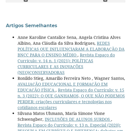
Artigos Semelhantes
Anne Karoline Cantalice Sena, Angela Cristina Alves
Albino, Ana Cláudia da Silva Rodrigues,
REDES
POLÍTICAS QUE INFLUENCIARAM A ELABORAÇÃO DA
BNCC PARA O ENSINO MÉDIO
,
Revista Espaço do
Currículo: v. 14 n. 1 (2021): POLÍTICAS
CURRICULARES E AS INOVAÇÕES
(NEO)CONSERVADORAS
Ronildo Stieg, Amarílio Ferreira Neto , Wagner Santos,
AVALIAÇÃO EDUCACIONAL E FORMAÇÃO EM
EDUCAÇÃO FÍSICA
,
Revista Espaço do Currículo: v. 15
n. 3 (2022): O QUE GANHAMOS, O QUE NÃO PODEMOS
PERDER: criações curriculares e tecnologias nos
cotidianos escolares
Silvana Matos Uhmann, Maria Simone Vione
Schwengber,
INCLUSÕES DE ALUNOS SURDOS
,
Revista Espaço do Currículo: v. 13 n. Especial (2020):
PESQUISA EM CURRÍCULO E DIFERENÇA: debates em