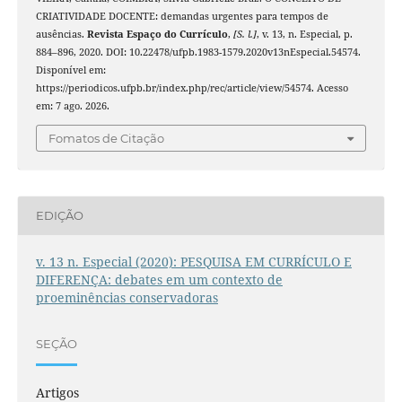
CRIATIVIDADE DOCENTE: demandas urgentes para tempos de
ausências.
Revista Espaço do Currículo
,
[S. l.]
, v. 13, n. Especial, p.
884–896, 2020. DOI: 10.22478/ufpb.1983-1579.2020v13nEspecial.54574.
Disponível em:
https://periodicos.ufpb.br/index.php/rec/article/view/54574. Acesso
em: 7 ago. 2026.
Fomatos de Citação
EDIÇÃO
v. 13 n. Especial (2020): PESQUISA EM CURRÍCULO E
DIFERENÇA: debates em um contexto de
proeminências conservadoras
SEÇÃO
Artigos