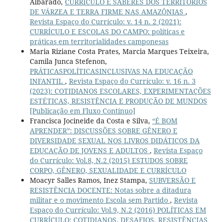
Albarado,
CURRÍCULO E SABERES DOS TERRITÓRIOS
DE VÁRZEA E TERRA FIRME NAS AMAZÔNIAS
,
Revista Espaço do Currículo: v. 14 n. 2 (2021):
CURRÍCULO E ESCOLAS DO CAMPO: políticas e
práticas em territorialidades camponesas
Maria Riziane Costa Prates, Marcia Marques Teixeira,
Camila Junca Stefenon,
PRÁTICASPOLÍTICASINCLUSIVAS NA EDUCAÇÃO
INFANTIL
,
Revista Espaço do Currículo: v. 16 n. 3
(2023): COTIDIANOS ESCOLARES, EXPERIMENTAÇÕES
ESTÉTICAS, RESISTÊNCIA E PRODUÇÃO DE MUNDOS
[Publicação em Fluxo Contínuo]
Francisca Jocineide da Costa e Silva,
“É BOM
APRENDER”: DISCUSSÕES SOBRE GÊNERO E
DIVERSIDADE SEXUAL NOS LIVROS DIDÁTICOS DA
EDUCAÇÃO DE JOVENS E ADULTOS
,
Revista Espaço
do Currículo: Vol.8, N.2 (2015) ESTUDOS SOBRE
CORPO, GÊNERO, SEXUALIDADE E CURRÍCULO
Moacyr Salles Ramos, Inez Stampa,
SUBVERSÃO E
RESISTÊNCIA DOCENTE: Notas sobre a ditadura
militar e o movimento Escola sem Partido
,
Revista
Espaço do Currículo: Vol.9, N.2 (2016) POLÍTICAS EM
CURRÍCULO: COTIDIANOS, DESAFIOS, RESISTÊNCIAS