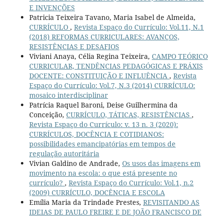
E INVENÇÕES
Patricia Teixeira Tavano, Maria Isabel de Almeida,
CURRÍCULO
,
Revista Espaço do Currículo: Vol.11, N.1
(2018) REFORMAS CURRICULARES: AVANÇOS,
RESISTÊNCIAS E DESAFIOS
Viviani Anaya, Célia Regina Teixeira,
CAMPO TEÓRICO
CURRICULAR, TENDÊNCIAS PEDAGÓGICAS E PRÁXIS
DOCENTE: CONSTITUIÇÃO E INFLUÊNCIA
,
Revista
Espaço do Currículo: Vol.7, N.3 (2014) CURRÍCULO:
mosaico interdisciplinar
Patrícia Raquel Baroni, Deise Guilhermina da
Conceição,
CURRÍCULO, TÁTICAS, RESISTÊNCIAS
,
Revista Espaço do Currículo: v. 13 n. 3 (2020):
CURRÍCULOS, DOCÊNCIA E COTIDIANOS:
possibilidades emancipatórias em tempos de
regulação autoritária
Vivian Galdino de Andrade,
Os usos das imagens em
movimento na escola: o que está presente no
currículo?
,
Revista Espaço do Currículo: Vol.1, n.2
(2009) CURRÍCULO, DOCÊNCIA E ESCOLA
Emília Maria da Trindade Prestes,
REVISITANDO AS
IDEIAS DE PAULO FREIRE E DE JOÃO FRANCISCO DE