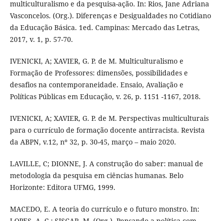
multiculturalismo e da pesquisa-ação. In: Rios, Jane Adriana
Vasconcelos. (Org.). Diferenças e Desigualdades no Cotidiano
da Educação Básica. 1ed. Campinas: Mercado das Letras,
2017, v. 1, p. 57-70.
IVENICKI, A; XAVIER, G. P. de M. Multiculturalismo e
Formação de Professores: dimensões, possibilidades e
desafios na contemporaneidade. Ensaio, Avaliação e
Políticas Públicas em Educação, v. 26, p. 1151 -1167, 2018.
IVENICKI, A; XAVIER, G. P. de M. Perspectivas multiculturais
para o currículo de formação docente antirracista. Revista
da ABPN, v.12, nº 32, p. 30-45, março – maio 2020.
LAVILLE, C; DIONNE, J. A construção do saber: manual de
metodologia da pesquisa em ciências humanas. Belo
Horizonte: Editora UFMG, 1999.
MACEDO, E. A teoria do currículo e o futuro monstro. In:
LOPES, A. C.; SISCAR, M. (Org.). Pensando a política com