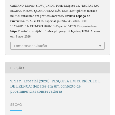
CAETANO, Marcio; SILVA JUNIOR, Paulo Melgaço da. “REGRAS SÃO
REGRAS, MESMO QUANDO ELAS NÃO EXISTEM”: pânico moral e
multiculturalismo em práticas docentes.
Revista Espaço do
Currículo
,
[S. l.]
, v. 13, n. Especial, p. 834–848, 2020. DOI:
10.22478/ufpb.1983-1579.2020v13nEspecial.54709. Disponível em:
https://periodicos.ufpb.br/index.php/rec/article/view/54709. Acesso
em: 8 ago. 2026.
Fomatos de Citação
EDIÇÃO
v. 13 n. Especial (2020): PESQUISA EM CURRÍCULO E
DIFERENÇA: debates em um contexto de
proeminências conservadoras
SEÇÃO