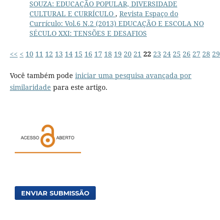
SOUZA: EDUCAÇÃO POPULAR, DIVERSIDADE
CULTURAL E CURRÍCULO
,
Revista Espaço do
Currículo: Vol.6 N.2 (2013) EDUCAÇÃO E ESCOLA NO
SÉCULO XXI: TENSÕES E DESAFIOS
<<
<
10
11
12
13
14
15
16
17
18
19
20
21
22
23
24
25
26
27
28
29
Você também pode
iniciar uma pesquisa avançada por
similaridade
para este artigo.
ENVIAR SUBMISSÃO