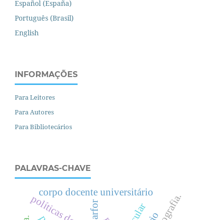
Español (España)
Português (Brasil)
English
INFORMAÇÕES
Para Leitores
Para Autores
Para Bibliotecários
PALAVRAS-CHAVE
corpo docente universitário
fotografia.
políticas de avaliação
parfor