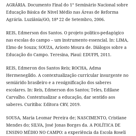
AGRÁRIA. Documento Final do 1° Seminário Nacional sobre
Educação Básica de Nível Médio nas Áreas de Reforma
Agrária. Luziânia/GO, 18ª 22 de Setembro, 2006.
REIS, Edmerson dos Santos. O projeto político-pedagógico
nas escolas do campo – um instrumento essencial. In: LIMA,
Elmo de Souza; SOUZA, Ariosto Moura de. Diálogos sobre a
Educação do Campo. Teresina, Piauí: EDUFPI, 2011.
REIS, Edmeron dos Santos Reis; ROCHA, Adma
Hermenegildo. A contextualização curricular insurgente no
semiárido brasileiro e a ressignificação dos saberes
escolares. In: Reis, Edmerson dos Santos; Teles, Edilane
Carvalho. Contextualizar a educação, dar sentido aos
saberes. Curitiba: Editora CRV, 2019.
SOUSA, Maria Leomar Pereira de; NASCIMENTO, Cristiane
Mendes do; SILVA, José Jonas Borges da. A POLÍTICA DE
ENSINO MÉDIO NO CAMPO: a experiência da Escola Roseli