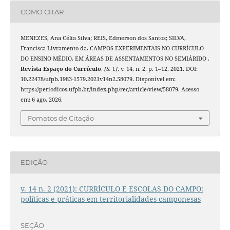
COMO CITAR
MENEZES, Ana Célia Silva; REIS, Edmerson dos Santos; SILVA,
Francisca Livramento da. CAMPOS EXPERIMENTAIS NO CURRÍCULO
DO ENSINO MÉDIO, EM ÁREAS DE ASSENTAMENTOS NO SEMIÁRIDO .
Revista Espaço do Currículo
,
[S. l.]
, v. 14, n. 2, p. 1–12, 2021. DOI:
10.22478/ufpb.1983-1579.2021v14n2.58079. Disponível em:
https://periodicos.ufpb.br/index.php/rec/article/view/58079. Acesso
em: 6 ago. 2026.
Fomatos de Citação
EDIÇÃO
v. 14 n. 2 (2021): CURRÍCULO E ESCOLAS DO CAMPO:
políticas e práticas em territorialidades camponesas
SEÇÃO