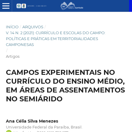
INÍCIO
/
ARQUIVOS
/
V. 14 N. 2 (2021): CURRÍCULO E ESCOLAS DO CAMPO:
POLÍTICAS E PRÁTICAS EM TERRITORIALIDADES
CAMPONESAS
/
Artigos
CAMPOS EXPERIMENTAIS NO
CURRÍCULO DO ENSINO MÉDIO,
EM ÁREAS DE ASSENTAMENTOS
NO SEMIÁRIDO
Ana Célia Silva Menezes
Universidade Federal da Paraíba, Brasil.