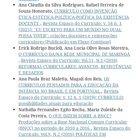
Ana Cláudia da Silva Rodrigues, Rafael Ferreira de
Souza Honorato,
CURRÍCULO COMO INVENÇÃO
ÉTICA-ESTÉTICA-POLÍTICA-POÉTICA DA EXISTÊNCIA
DOCENTE
,
Revista Espaço do Currículo: v. 18 n. 1
(2025): "EU ESCREVO PARA UM MUNDO NO QUAL
POSSA VIVER": criações docentes e reinvenções
curriculares [Publicação em Fluxo Contínuo]
Erick Rodrigo Bucioli, Ana Lucia Olivo Rosas Moreira,
O CURRÍCULO DA/NA REDE MUNICIPAL DE MARINGÁ
,
Revista Espaço do Currículo: Vol.11, N.1 (2018)
REFORMAS CURRICULARES: AVANÇOS, RESISTÊNCIAS
E DESAFIOS
Ana Paula Braz Maletta, Magali dos Reis,
OS
CURRÍCULOS PENSADOS PARA A EDUCAÇÃO DA
INFÂNCIA NO BRASIL E EM PORTUGAL
,
Revista
Espaço do Currículo: v. 12 n. 1 (2019): CURRÍCULO:
possibilidades atuais para educação
Nathália Fernandes Egito Rocha, Maria Zuleide da
Costa Pereira,
O QUE DIZEM SOBRE A BNCC?
Produções sobre a Base Nacional Comum Curricular
(BNCC) no período de 2010 a 2016
,
Revista Espaço do
Currículo: Vol.9, N.2 (2016) POLÍTICAS EM