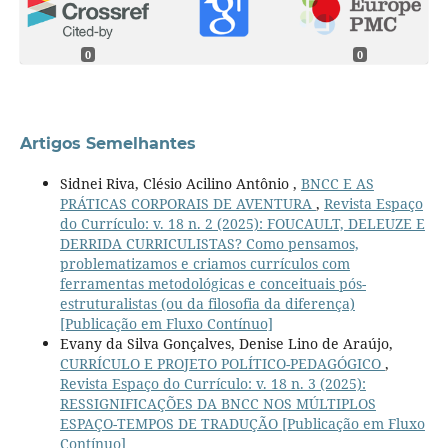
0
0
Artigos Semelhantes
Sidnei Riva, Clésio Acilino Antônio ,
BNCC E AS
PRÁTICAS CORPORAIS DE AVENTURA
,
Revista Espaço
do Currículo: v. 18 n. 2 (2025): FOUCAULT, DELEUZE E
DERRIDA CURRICULISTAS? Como pensamos,
problematizamos e criamos currículos com
ferramentas metodológicas e conceituais pós-
estruturalistas (ou da filosofia da diferença)
[Publicação em Fluxo Contínuo]
Evany da Silva Gonçalves, Denise Lino de Araújo,
CURRÍCULO E PROJETO POLÍTICO-PEDAGÓGICO
,
Revista Espaço do Currículo: v. 18 n. 3 (2025):
RESSIGNIFICAÇÕES DA BNCC NOS MÚLTIPLOS
ESPAÇO-TEMPOS DE TRADUÇÃO [Publicação em Fluxo
Contínuo]