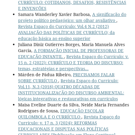
CURRÍCULO: COTIDIANOS, DESAFIOS, RESISTÊNCIAS
E INVENÇÕES
Samara Wanderley Xavier Barbosa,
A significação do
projeto político pedagógico: um olhar avaliativo
,
Revista Espaço do Currículo: Vol.4 N.2 (2012)
AVALIAÇÃO DAS POLÍTICAS DE CURRÍCULO; da
educação básica ao ensino superior
Juliana Diniz Gutierres Borges, Maria Manuela Alves
Garcia,
A FORMAÇÃO INICIAL DE PROFESSORAS DE
EDUCAÇÃO INFANTIL
,
Revista Espaço do Currículo: v.
15 n. 2 (2022): CURRÍCULO E TEORIA DO DISCURSO:
temas, estratégias e perspectivas...
Márden de Pádua Ribeiro,
PRECISAMOS FALAR
SOBRE CURRÍCULO
,
Revista Espaço do Currículo:
Vol.11, N.3 (2018) QUATRO DÉCADAS DE
INSTITUCIONALIZAÇÃO DO DISCURSO AMBIENTAL:
lógicas integrativas e restaurativas em currículos
Maisa Eveline Duarte da Silva, Neide Maria Fernandes
Rodrigues de Sousa,
EDUCAÇÃO ESCOLAR
QUILOMBOLA E O CURRÍCULO
,
Revista Espaço do
Currículo: v. 17 n. 3 (2024): REFORMAS
EDUCACIONAIS E DISPUTAS NAS POLÍTICAS
CURRICULARES [Publicação em Fluxo Contínuo]