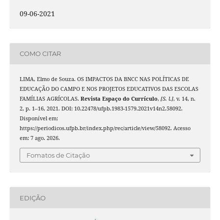
09-06-2021
COMO CITAR
LIMA, Elmo de Souza. OS IMPACTOS DA BNCC NAS POLÍTICAS DE
EDUCAÇÃO DO CAMPO E NOS PROJETOS EDUCATIVOS DAS ESCOLAS
FAMÍLIAS AGRÍCOLAS.
Revista Espaço do Currículo
,
[S. l.]
, v. 14, n.
2, p. 1–16, 2021. DOI: 10.22478/ufpb.1983-1579.2021v14n2.58092.
Disponível em:
https://periodicos.ufpb.br/index.php/rec/article/view/58092. Acesso
em: 7 ago. 2026.
Fomatos de Citação
EDIÇÃO