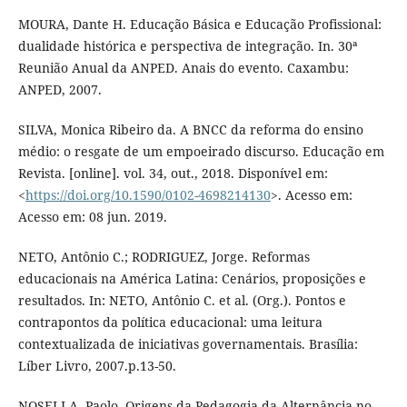
MOURA, Dante H. Educação Básica e Educação Profissional:
dualidade histórica e perspectiva de integração. In. 30ª
Reunião Anual da ANPED. Anais do evento. Caxambu:
ANPED, 2007.
SILVA, Monica Ribeiro da. A BNCC da reforma do ensino
médio: o resgate de um empoeirado discurso. Educação em
Revista. [online]. vol. 34, out., 2018. Disponível em:
<
https://doi.org/10.1590/0102-4698214130
>. Acesso em:
Acesso em: 08 jun. 2019.
NETO, Antônio C.; RODRIGUEZ, Jorge. Reformas
educacionais na América Latina: Cenários, proposições e
resultados. In: NETO, Antônio C. et al. (Org.). Pontos e
contrapontos da política educacional: uma leitura
contextualizada de iniciativas governamentais. Brasília:
Líber Livro, 2007.p.13-50.
NOSELLA, Paolo. Origens da Pedagogia da Alternância no