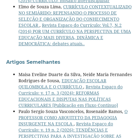
(2014) CURRÍCULO: mosaico interdisciplinar
Elmo de Souza Lima,
CURRÍCULO CONTEXTUALIZADO
NO SEMIÁRIDO: REPENSANDO O PROCESSO DE
SELEÇÃO E ORGANIZAÇÃO DO CONHECIMENTO
ESCOLAR
,
Revista Espaço do Currículo: Vol.7, N.2
(2014) POR UM CURRÍCULO NA PERSPECTIVA DE UMA
EDUCAÇÃO MAIS DIVERSA, DINÂMICA E
DEMOCRÁTICA: debates atuais..
Artigos Semelhantes
Maisa Eveline Duarte da Silva, Neide Maria Fernandes
Rodrigues de Sousa,
EDUCAÇÃO ESCOLAR
QUILOMBOLA E O CURRÍCULO
,
Revista Espaço do
Currículo: v. 17 n. 3 (2024): REFORMAS
EDUCACIONAIS E DISPUTAS NAS POLÍTICAS
CURRICULARES [Publicação em Fluxo Contínuo]
Paulo Sergio Souza Vasconcelos, Rosenaide Ramos,
O
PROFESSOR COMO ARQUITETO DA PEDAGOGIA
INSURGENTE NA ESCOLA
,
Revista Espaço do
Currículo: v. 19 n. 2 (2026): TENDÊNCIAS E
PERSPECTIVAS PARA A INVESTIGAÇÃO SOBRE AS