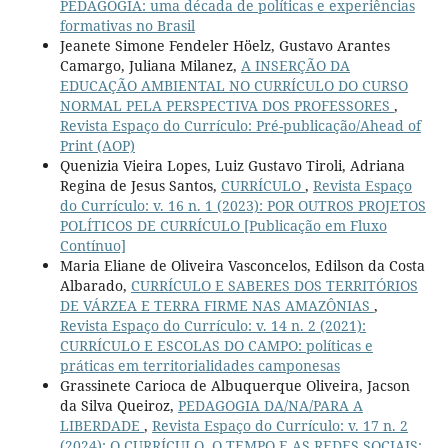
PEDAGOGIA: uma década de políticas e experiências
formativas no Brasil
Jeanete Simone Fendeler Höelz, Gustavo Arantes
Camargo, Juliana Milanez,
A INSERÇÃO DA
EDUCAÇÃO AMBIENTAL NO CURRÍCULO DO CURSO
NORMAL PELA PERSPECTIVA DOS PROFESSORES
,
Revista Espaço do Currículo: Pré-publicação/Ahead of
Print (AOP)
Quenizia Vieira Lopes, Luiz Gustavo Tiroli, Adriana
Regina de Jesus Santos,
CURRÍCULO
,
Revista Espaço
do Currículo: v. 16 n. 1 (2023): POR OUTROS PROJETOS
POLÍTICOS DE CURRÍCULO [Publicação em Fluxo
Contínuo]
Maria Eliane de Oliveira Vasconcelos, Edilson da Costa
Albarado,
CURRÍCULO E SABERES DOS TERRITÓRIOS
DE VÁRZEA E TERRA FIRME NAS AMAZÔNIAS
,
Revista Espaço do Currículo: v. 14 n. 2 (2021):
CURRÍCULO E ESCOLAS DO CAMPO: políticas e
práticas em territorialidades camponesas
Grassinete Carioca de Albuquerque Oliveira, Jacson
da Silva Queiroz,
PEDAGOGIA DA/NA/PARA A
LIBERDADE
,
Revista Espaço do Currículo: v. 17 n. 2
(2024): O CURRÍCULO, O TEMPO E AS REDES SOCIAIS: