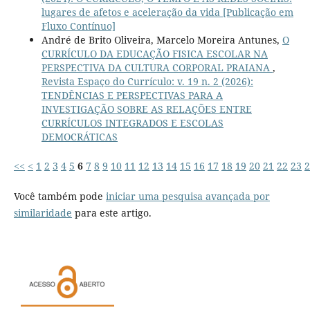
lugares de afetos e aceleração da vida [Publicação em
Fluxo Contínuo]
André de Brito Oliveira, Marcelo Moreira Antunes,
O
CURRÍCULO DA EDUCAÇÃO FISICA ESCOLAR NA
PERSPECTIVA DA CULTURA CORPORAL PRAIANA
,
Revista Espaço do Currículo: v. 19 n. 2 (2026):
TENDÊNCIAS E PERSPECTIVAS PARA A
INVESTIGAÇÃO SOBRE AS RELAÇÕES ENTRE
CURRÍCULOS INTEGRADOS E ESCOLAS
DEMOCRÁTICAS
<<
<
1
2
3
4
5
6
7
8
9
10
11
12
13
14
15
16
17
18
19
20
21
22
23
2
Você também pode
iniciar uma pesquisa avançada por
similaridade
para este artigo.