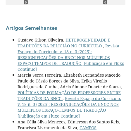
0
0
Artigos Semelhantes
Gustavo Gilson Oliveira,
HETEROGENEIDADE E
TRADUÇÕES DA RELIGIÃO NO CURRÍCULO
,
Revista
Espaço do Currículo: v. 18 n. 3 (2025):
RESSIGNIFICAÇÕES DA BNCC NOS MÚLTIPLOS
ESPAÇO-TEMPOS DE TRADUÇÃO [Publicação em Fluxo
Contínuo]
Marcia Serra Ferreira, Elizabeth Fernandes Macedo,
Paulo de Tássio Borges da Silva, Erika Virgílio
Rodrigues da Cunha, Adria Simone Duarte de Souza,
POLÍTICAS DE FORMAÇÃO DE PROFESSORES ENTRE
TRADUÇÕES DA BNCC
,
Revista Espaço do Currículo:
v. 18 n. 3 (2025): RESSIGNIFICAÇÕES DA BNCC NOS
MÚLTIPLOS ESPAÇO-TEMPOS DE TRADUÇÃO
[Publicação em Fluxo Contínuo]
Ana Célia Silva Menezes, Edmerson dos Santos Reis,
Francisca Livramento da Silva,
CAMPOS