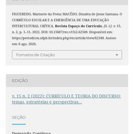
FIGUEREDO, Marinete da Frota; MACÊDO, Dinalva de Jesus Santana. O
CURRÍCULO ESCOLAR E A EMERGÊNCIA DE UMA EDUCAÇÃO
INTERCULTURAL CRÍTICA.
Revista Espaço do Currículo
,
[S. l.]
, v. 15,
n. 2, p. 1–11, 2022. DOI: 10.15687/rec.v15i2.62349. Disponível em:
https://periodicos.ufpb.br/index.php/rec/article/view/62349. Acesso
em: 6 ago. 2026.
Fomatos de Citação
EDIÇÃO
v. 15 n. 2 (2022): CURRÍCULO E TEORIA DO DISCURSO:
temas, estratégias e perspectivas...
SEÇÃO
Demanda Contínua