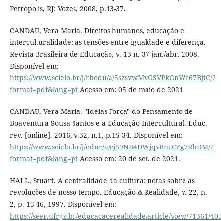
Petrópolis, RJ: Vozes, 2008, p.13-37.
CANDAU, Vera Maria. Direitos humanos, educação e
interculturalidade: as tensões entre igualdade e diferença.
Revista Brasileira de Educação, v. 13 n. 37 jan./abr. 2008.
Disponível em:
https://www.scielo.br/j/rbedu/a/5szsvwMvGSVPkGnWc67BjtC/?
format=pdf&lang=pt
Acesso em: 05 de maio de 2021.
CANDAU, Vera Maria. "Ideias-Força" do Pensamento de
Boaventura Sousa Santos e a Educação Intercultural. Educ.
rev. [online]. 2016, v.32, n.1, p.15-34. Disponível em:
https://www.scielo.br/j/edur/a/cjS9NB4DWjqv8ncCZg7RbDM/?
format=pdf&lang=pt
Acesso em: 20 de set. de 2021.
HALL, Stuart. A centralidade da cultura: notas sobre as
revoluções de nosso tempo. Educação & Realidade, v. 22, n.
2, p. 15-46, 1997. Disponível em:
https://seer.ufrgs.br/educacaoerealidade/article/view/71361/40