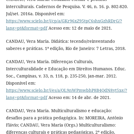
interculturais. Cadernos de Pesquisa. V. 46, n. 16. p. 802-820.
Jul/set. 2016a. Disponível em:
https://www.scielo.br/j/cp/a/GKr96xZ95tpC6shxGzhRDrG/?
lang=pt&format=pdf
Acesso em: 12 de maio de 2021.
CANDAU, Vera Maria. Didática: tecendo/reinventando
saberes e práticas. 1ª edição, Rio de Janeiro: 7 Letras, 2018.
CANDAU, Vera Maria. Diferenças Culturais,
Interculturalidade e Educação em Direitos Humanos. Educ.
Soc., Campinas, v. 33, n. 118, p. 235-250, jan-mar. 2012.
Disponível em:
https://www.scielo.br/j/es/a/QL9nWPmwbhP8B4QdN8yt5xg/?
lang=pt&format=pdf
Acesso em: 14 de abr. de 2021.
CANDAU, Vera Maria. Multiculturalismo e educação:
desafios para a prática pedagógica. In: MOREIRA, Antônio
Flávio; CANDAU, Vera Maria (Orgs.) Multiculturalismo:
diferenças culturais e práticas pedagógicas. 2º edição,