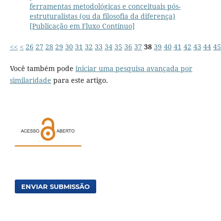
ferramentas metodológicas e conceituais pós-
estruturalistas (ou da filosofia da diferença)
[Publicação em Fluxo Contínuo]
<<
<
26
27
28
29
30
31
32
33
34
35
36
37
38
39
40
41
42
43
44
45
Você também pode
iniciar uma pesquisa avançada por
similaridade
para este artigo.
ENVIAR SUBMISSÃO