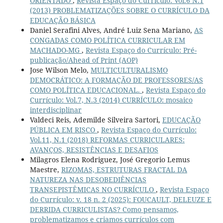
ORIENTADO
,
Revista Espaço do Currículo: Vol.6 N.1
(2013) PROBLEMATIZAÇÕES SOBRE O CURRÍCULO DA
EDUCAÇÃO BÁSICA
Daniel Serafini Alves, André Luiz Sena Mariano,
AS
CONGADAS COMO POLÍTICA CURRICULAR EM
MACHADO-MG
,
Revista Espaço do Currículo: Pré-
publicação/Ahead of Print (AOP)
Jose Wilson Melo,
MULTICULTURALISMO
DEMOCRÁTICO: A FORMAÇÃO DE PROFESSORES/AS
COMO POLÍTICA EDUCACIONAL.
,
Revista Espaço do
Currículo: Vol.7, N.3 (2014) CURRÍCULO: mosaico
interdisciplinar
Valdeci Reis, Ademilde Silveira Sartori,
EDUCAÇÃO
PÚBLICA EM RISCO
,
Revista Espaço do Currículo:
Vol.11, N.1 (2018) REFORMAS CURRICULARES:
AVANÇOS, RESISTÊNCIAS E DESAFIOS
Milagros Elena Rodriguez, José Gregorio Lemus
Maestre,
RIZOMAS, ESTRUTURAS FRACTAL DA
NATUREZA NAS DESOBEDIÊNCIAS
TRANSEPISTÊMICAS NO CURRÍCULO
,
Revista Espaço
do Currículo: v. 18 n. 2 (2025): FOUCAULT, DELEUZE E
DERRIDA CURRICULISTAS? Como pensamos,
problematizamos e criamos currículos com