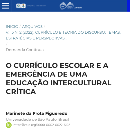
INÍCIO
/
ARQUIVOS
/
V. 15 N. 2 (2022): CURRÍCULO E TEORIA DO DISCURSO: TEMAS,
ESTRATÉGIAS E PERSPECTIVAS...
/
Demanda Contínua
O CURRÍCULO ESCOLAR E A
EMERGÊNCIA DE UMA
EDUCAÇÃO INTERCULTURAL
CRÍTICA
Marinete da Frota Figueredo
Universidade de São Paulo, Brasil
https://orcid.org/0000-0002-0022-6128