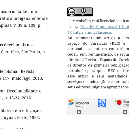
usuário da Lei: um
eratura indígena entende
Este trabalho está licenciado sob 
inas, v. 39 n. 109, p.
licença
Creative Commons Attribu
4.0 International License
.
Ao submeter um artigo à Rev
Espaço do Currículo (REC) e t
s decoloniais nos
aprovado, os autores concorda
Científica, São Paulo, n.
ceder, sem remuneração, os segui
direitos à Revista Espaço do Currí
os direitos de primeira publicaçã
permissão para que a REC redistr
ecolonial. Revista
esse artigo e seus metadados
89-117, maio./ago. 2013.
serviços de indexação e referênci
seus editores julguem apropriados
. Decolonialidade e
1, p. 15-24, 2016.
litativa em educação:
0
0
rtugual: Porto, 1995.