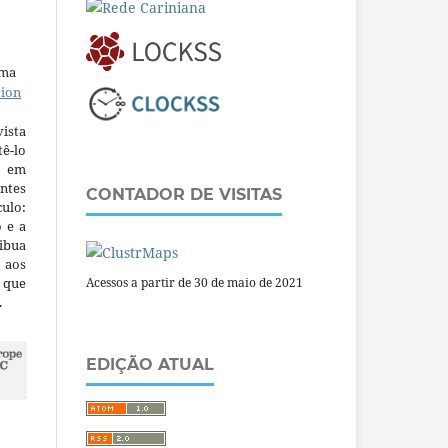
uma
tion
ista
ê-lo
m em
ntes
CONTADOR DE VISITAS
culo:
o e a
ibua
 aos
a que
Acessos a partir de 30 de maio de 2021
.
EDIÇÃO ATUAL