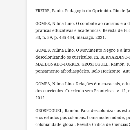
FREIRE, Paulo. Pedagogia do Oprimido. Rio de Ja
GOMES, Nilma Lino. O combate ao racismo e a d
práticas educativas e acadêmicas. Revista de Filo
33, n. 59, p. 435-454, mai./ago. 2021.
GOMES, Nilma Lino. O Movimento Negro e a int
descolonizando os currículos. In. BERNARDINO-
MALDONADO-TORRES, GROSFOGUEL, Ramón. (Orgs
pensamento afrodiaspórico. Belo Horizonte: Autê
GOMES, Nilma Lino. Relações étnico-raciais, ed
dos currículos. Currículo sem Fronteiras. v. 12, n.
2012.
GROSFOGUEL, Ramón. Para descolonizar os estud
e os estudos pós-coloniais: transmodernidade, 
colonialidade global. Revista Crítica de Ciências S