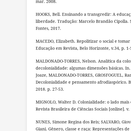
mar. 2008.
HOOKS, Bell. Ensinando a transgredir: A educa
liberdade. Tradução: Marcelo Brandão Cipolla.
Fontes, 2017.
MACEDO, Elizabeth. Repolitizar o social e tomar 
Educação em Revista, Belo Horizonte, v.34, p. 1-
MALDONADO-TORRES, Nelson. Analítica da colon
decolonialidade: algumas dimensões básicas. 
Joaze, MALDONADO-TORRES, GROSFOGUEL, Ramó
Decolonialidade e pensamento afrodiaspórico. B
2018. p. 27-53.
MIGNOLO, Walter D. Colonialidade: o lado mais
Revista Brasileira de Ciências Sociais [online]. v. 
NUNES, Simone Regina dos Reis; SALVARO, Giova
Giani. Gênero, classe e raça: Representações d