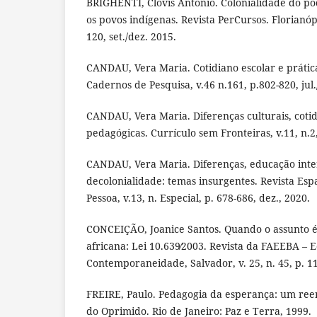
BRIGHENTI, Clovis Antonio. Colonialidade do pod
os povos indígenas. Revista PerCursos. Florianópol
120, set./dez. 2015.
CANDAU, Vera Maria. Cotidiano escolar e prática
Cadernos de Pesquisa, v.46 n.161, p.802-820, jul.
CANDAU, Vera Maria. Diferenças culturais, cotid
pedagógicas. Currículo sem Fronteiras, v.11, n.2,
CANDAU, Vera Maria. Diferenças, educação inte
decolonialidade: temas insurgentes. Revista Esp
Pessoa, v.13, n. Especial, p. 678-686, dez., 2020.
CONCEIÇÃO, Joanice Santos. Quando o assunto é 
africana: Lei 10.639∕2003. Revista da FAEEBA – 
Contemporaneidade, Salvador, v. 25, n. 45, p. 11
FREIRE, Paulo. Pedagogia da esperança: um re
do Oprimido. Rio de Janeiro: Paz e Terra, 1999.