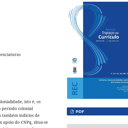
cenciaturas
onialidade, isto é, os
 período colonial
PDF
á também indícios de
m apoio do CNPq, situa-se