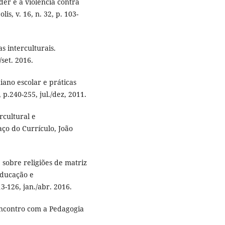
er e a violência contra
is, v. 16, n. 32, p. 103-
s interculturais.
/set. 2016.
iano escolar e práticas
 p.240-255, jul./dez, 2011.
rcultural e
aço do Currículo, João
sobre religiões de matriz
Educação e
3-126, jan./abr. 2016.
encontro com a Pedagogia