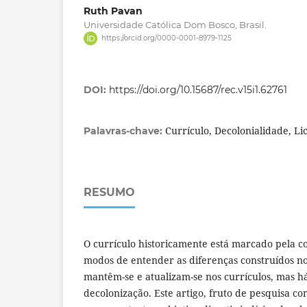
Ruth Pavan
Universidade Católica Dom Bosco, Brasil.
https://orcid.org/0000-0001-8979-1125
DOI:
https://doi.org/10.15687/rec.v15i1.62761
Currículo, Decolonialidade, Li
Palavras-chave:
RESUMO
O currículo historicamente está marcado pela col
modos de entender as diferenças construídos no
mantêm-se e atualizam-se nos currículos, mas h
decolonização. Este artigo, fruto de pesquisa co