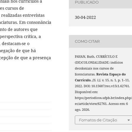
niais nos currículos a
PUBLICADO
es cursos de
 realizadas entrevistas
30-04-2022
nciaturas. Em consonância
unto de autores que
erspectiva crítica, a
COMO CITAR
s, destacam-se o
 negação de que há
PAVAN, Ruth. CURRÍCULO E
rcepção de que a presença
(DE)COLONIALIDADE: indícios
decoloniais nos cursos de
licenciaturas.
Revista Espaço do
Currículo
,
[S. l.]
, v. 15, n. 1, p. 1–11,
2022. DOI: 10.15687/rec.v15i1.62761.
Disponível em:
https://periodicos.ufpb.br/index.php/
ec/article/view/62761. Acesso em: 6
ago. 2026.
Fomatos de Citação