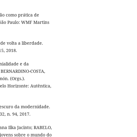
ção como prática de
 São Paulo: WMF Martins
de volta a liberdade.
15, 2018.
ialidade e da
In. BERNARDINO-COSTA,
n. (Orgs.).
elo Horizonte: Autêntica,
 escuro da modernidade.
32, n. 94, 2017.
na Ilka Jacinto; RABELO,
e jovens sobre o mundo do