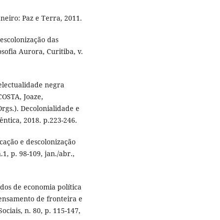
neiro: Paz e Terra, 2011.
escolonização das
sofia Aurora, Curitiba, v.
electualidade negra
COSTA, Joaze,
.). Decolonialidade e
ntica, 2018. p.223-246.
ucação e descolonização
1, p. 98-109, jan./abr.,
os de economia política
pensamento de fronteira e
ociais, n. 80, p. 115-147,