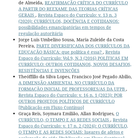
de Almeida,
REAFIRMAÇÃO CRÍTICA DO CURRÍCULO
A PARTIR DO REEXAME DAS TEORIAS CRÍTICAS
GERAIS
,
Revista Espaço do Currículo: v. 13 n. 3
(2020): CURRÍCULOS, DOCÊNCIA E COTIDIANOS:
possibilidades emancipatórias em tempos de
regulação autoritária
Jorge Luis Umbelino Sousa, Maria Zuleide da Costa
Pereira,
PARTE DIVERSIFICADA DOS CURRÍCULOS DA
EDUCAÇÃO BÁSICA: que política é essa?
,
Revista
Espaço do Currículo: Vol.9, N.3 (2016) POLÍTICAS EM
CURRÍCULO: OUTROS COTIDIANOS, NOVOS DESAFIOS,
RESISTÊNCIAS E INVENÇÕES
Theóffillo da Silva Lopes, Francisco José Pegado Abílio,
A DIMENSÃO AMBIENTAL NO CURRÍCULO DA
FORMAÇÃO INICIAL DE PROFESSORES/AS DA UFPB
,
Revista Espaço do Currículo: v. 16 n. 1 (2023): POR
OUTROS PROJETOS POLÍTICOS DE CURRÍCULO
[Publicação em Fluxo Contínuo]
Graça Reis, Soymara Emilião, Allan Rodrigues,
O
CURRÍCULO, O TEMPO E AS REDES SOCIAIS
,
Revista
Espaço do Currículo: v. 17 n. 2 (2024): O CURRÍCULO,
O TEMPO E AS REDES SOCIAIS: lugares de afetos e