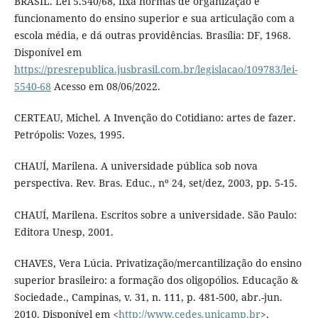
BRASIL. Lei 5.540/68, fixa normas de organização e
funcionamento do ensino superior e sua articulação com a
escola média, e dá outras providências. Brasília: DF, 1968.
Disponível em
https://presrepublica.jusbrasil.com.br/legislacao/109783/lei-
5540-68
Acesso em 08/06/2022.
CERTEAU, Michel. A Invenção do Cotidiano: artes de fazer.
Petrópolis: Vozes, 1995.
CHAUÍ, Marilena. A universidade pública sob nova
perspectiva. Rev. Bras. Educ., nº 24, set/dez, 2003, pp. 5-15.
CHAUÍ, Marilena. Escritos sobre a universidade. São Paulo:
Editora Unesp, 2001.
CHAVES, Vera Lúcia. Privatização/mercantilização do ensino
superior brasileiro: a formação dos oligopólios. Educação &
Sociedade., Campinas, v. 31, n. 111, p. 481-500, abr.-jun.
2010. Disponível em <
http://www.cedes.unicamp.br
>.