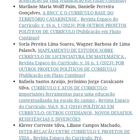
aceleração da vida [Publicação em Fluxo Contínuo]
Marilane Maria Wolff Paim, Danielle Ferreira
Gonçalves,
A BNCC E O CURRÍCULO BASE DO
TERRITÓRIO CATARINENSE
,
Revista Espaço do
Currículo: v. 16 n. 1 (2023): POR OUTROS PROJETOS
POLÍTICOS DE CURRÍCULO [Publicação em Fluxo
Contínuo]
Soria Pereira Lima Soares, Wagner Barbosa de Lima
Palanch,
MAPEAMENTO DE ESTUDOS SOBRE
CURRÍCULO DE LICENCIATURA EM MATEMÁTICA
,
Revista Espaço do Currículo: v. 16 n. 1 (2023): POR
OUTROS PROJETOS POLÍTICOS DE CURRÍCULO
[Publicação em Fluxo Contínuo]
Rafaela Santos Araújo, Jerônimo Jorge Cavalcante
Silva,
CURRÍCULO E ATOS DE CURRÍCULO:
importantes ferramentas para uma educação
contextualizada na escola do campo
,
Revista Espaço
do Currículo: Vol.9, N.3 (2016) POLÍTICAS EM
CURRÍCULO: OUTROS COTIDIANOS, NOVOS DESAFIOS,
RESISTÊNCIAS E INVENÇÕES
Klever Corrente Silva, Liliane Campos Machado,
INTER-RELAÇÃO ENTRE CURRÍCULO E PROJETOS DE
VIDA
,
Revista Espaço do Currículo: Pré-