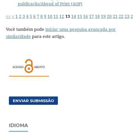
publicação/Ahead of Print (AOP)
<<
<
1
2
3
4
5
6
7
8
9
10
11
12
13
14
15
16
17
18
19
20
21
22
23
2
Você também pode
iniciar uma pesquisa avançada por
similaridade
para este artigo.
ENVIAR SUBMISSÃO
IDIOMA