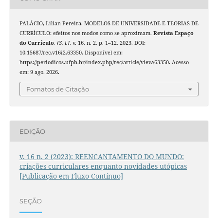
PALÁCIO, Lilian Pereira. MODELOS DE UNIVERSIDADE E TEORIAS DE
CURRÍCULO: efeitos nos modos como se aproximam.
Revista Espaço
do Currículo
,
[S. l.]
, v. 16, n. 2, p. 1–12, 2023. DOI:
10.15687/rec.v16i2.63350. Disponível em:
https://periodicos.ufpb.br/index.php/rec/article/view/63350. Acesso
em: 9 ago. 2026.
Fomatos de Citação
EDIÇÃO
v. 16 n. 2 (2023): REENCANTAMENTO DO MUNDO:
criações curriculares enquanto novidades utópicas
[Publicação em Fluxo Contínuo]
SEÇÃO