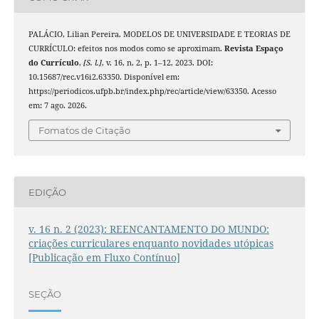
PALÁCIO, Lilian Pereira. MODELOS DE UNIVERSIDADE E TEORIAS DE
CURRÍCULO: efeitos nos modos como se aproximam.
Revista Espaço
do Currículo
,
[S. l.]
, v. 16, n. 2, p. 1–12, 2023. DOI:
10.15687/rec.v16i2.63350. Disponível em:
https://periodicos.ufpb.br/index.php/rec/article/view/63350. Acesso
em: 7 ago. 2026.
Fomatos de Citação
EDIÇÃO
v. 16 n. 2 (2023): REENCANTAMENTO DO MUNDO:
criações curriculares enquanto novidades utópicas
[Publicação em Fluxo Contínuo]
SEÇÃO