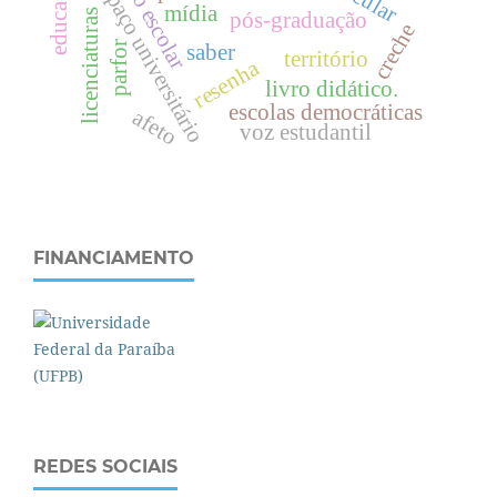
texto escolar
e
d
u
c
a
ç
ã
o
f
í
s
i
c
a
espaço universitário
mídia
licenciaturas
pós-graduação
creche
parfor
saber
território
resenha
livro didático.
escolas democráticas
afeto
voz estudantil
FINANCIAMENTO
REDES SOCIAIS