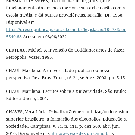
BRASIL. Lei 5.540/68, fixa normas de organização e
funcionamento do ensino superior e sua articulação com a
escola média, e dá outras providências. Brasília: DF, 1968.
Disponível em
https://presrepublica.jusbrasil.com.br/legislacao/109783/lei-
5540-68
Acesso em 08/06/2022.
CERTEAU, Michel. A Invenção do Cotidiano: artes de fazer.
Petrópolis: Vozes, 1995.
CHAUÍ, Marilena. A universidade pública sob nova
perspectiva. Rev. Bras. Educ., nº 24, set/dez, 2003, pp. 5-15.
CHAUÍ, Marilena. Escritos sobre a universidade. São Paulo:
Editora Unesp, 2001.
CHAVES, Vera Lúcia. Privatização/mercantilização do ensino
superior brasileiro: a formação dos oligopólios. Educação &
Sociedade., Campinas, v. 31, n. 111, p. 481-500, abr.-jun.
2010. Disponível em <
http://www.cedes.unicamp.br
>.