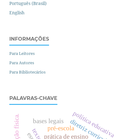
Português (Brasil)
English
INFORMAÇÕES
Para Leitores
Para Autores
Para Bibliotecários
PALAVRAS-CHAVE
política educativa
.
bases legais
diretriz curricular
pré-escola
prática de ensino