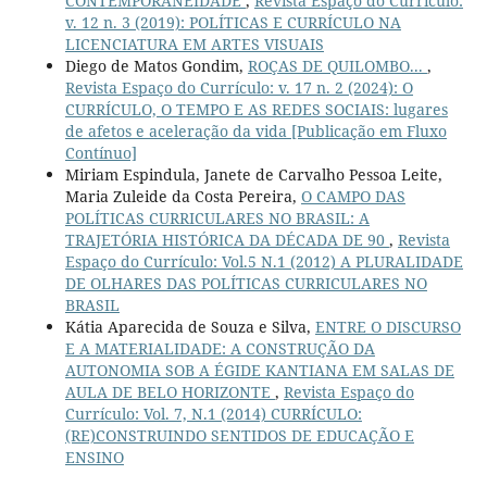
CONTEMPORANEIDADE
,
Revista Espaço do Currículo:
v. 12 n. 3 (2019): POLÍTICAS E CURRÍCULO NA
LICENCIATURA EM ARTES VISUAIS
Diego de Matos Gondim,
ROÇAS DE QUILOMBO...
,
Revista Espaço do Currículo: v. 17 n. 2 (2024): O
CURRÍCULO, O TEMPO E AS REDES SOCIAIS: lugares
de afetos e aceleração da vida [Publicação em Fluxo
Contínuo]
Miriam Espindula, Janete de Carvalho Pessoa Leite,
Maria Zuleide da Costa Pereira,
O CAMPO DAS
POLÍTICAS CURRICULARES NO BRASIL: A
TRAJETÓRIA HISTÓRICA DA DÉCADA DE 90
,
Revista
Espaço do Currículo: Vol.5 N.1 (2012) A PLURALIDADE
DE OLHARES DAS POLÍTICAS CURRICULARES NO
BRASIL
Kátia Aparecida de Souza e Silva,
ENTRE O DISCURSO
E A MATERIALIDADE: A CONSTRUÇÃO DA
AUTONOMIA SOB A ÉGIDE KANTIANA EM SALAS DE
AULA DE BELO HORIZONTE
,
Revista Espaço do
Currículo: Vol. 7, N.1 (2014) CURRÍCULO:
(RE)CONSTRUINDO SENTIDOS DE EDUCAÇÃO E
ENSINO