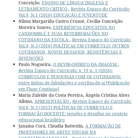
Conceição,
ENSINO DE LÍNGUA INGLESA E
LETRAMENTO CRÍTICO
,
Revista Espaço do Currículo:
Vol.9, N.1 (2016) EDUCAÇÃO E JUVENTUDE
Nilma Margarida Castro Crusoé, Cecília Conceição
Moreira Soares,
EXPERIÊNCIA EDUCATIVA NO
CANDOMBLÉ E SUAS REVERBERAÇÕES NO
COTIDIANO DA ESCOLA
,
Revista Espaço do Currículo:
Vol.9, N.3 (2016) POLÍTICAS EM CURRÍCULO: OUTROS
COTIDIANOS, NOVOS DESAFIOS, RESISTÊNCIAS E
INVENÇÕES
Paulo Nogueira,
O DEVIR-ONÍRICO DA IMAGEM
,
Revista Espaço do Currículo: v. 19 n. 1 (2026):
CURRÍCULOS E PESQUISAS COM OS COTIDIANOS:
entre linhas de fabulações e escritas-de-si [Publicação
em Fluxo Contínuo]
Maria Zuleide da Costa Pereira, Ângela Cristina Alves
Albino,
APRESENTAÇÃO
,
Revista Espaço do Currículo:
Vol.8, N.3 (2015) POLÍTICAS DE CURRÍCULO E
FORMAÇÃO DOCENTE: tensões e desafios no cenário
educacional brasileiro
Janaína Corá, Cláudia Battestin,
A FORMAÇÃO DE
PROFESSORES DE ARTES VISUAIS NA