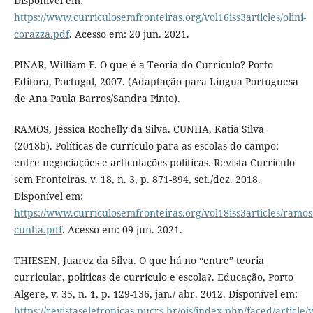
Disponível em:
https://www.curriculosemfronteiras.org/vol16iss3articles/olini-
corazza.pdf
. Acesso em: 20 jun. 2021.
PINAR, William F. O que é a Teoria do Currículo? Porto
Editora, Portugal, 2007. (Adaptação para Língua Portuguesa
de Ana Paula Barros/Sandra Pinto).
RAMOS, Jéssica Rochelly da Silva. CUNHA, Katia Silva
(2018b). Políticas de currículo para as escolas do campo:
entre negociações e articulações políticas. Revista Currículo
sem Fronteiras. v. 18, n. 3, p. 871-894, set./dez. 2018.
Disponível em:
https://www.curriculosemfronteiras.org/vol18iss3articles/ramos
cunha.pdf
. Acesso em: 09 jun. 2021.
THIESEN, Juarez da Silva. O que há no “entre” teoria
curricular, políticas de currículo e escola?. Educação, Porto
Algere, v. 35, n. 1, p. 129-136, jan./ abr. 2012. Disponível em:
https://revistaseletronicas.pucrs.br/ojs/index.php/faced/article