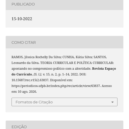
PUBLICADO
15-10-2022
COMO CITAR
RAMOS, Jéssica Rochelly Da Silva; CUNHA, Kátia Silva; SANTOS,
Leonardo da Silva. TEORIA CURRICULAR E POLÍTICA CURRICULAR:
apostando no compromisso político com a alteridade.
Revista Espaço
do Currículo
,
[S. l.]
, v. 15, n. 2, p. 1–14, 2022. DOI:
10.15687/rec.v15i2.63837. Disponível em:
https://periodicos.ufpb.br/index.php/rec/article/view/63837. Acesso
em: 10 ago. 2026.
Fomatos de Citação
EDIÇÃO