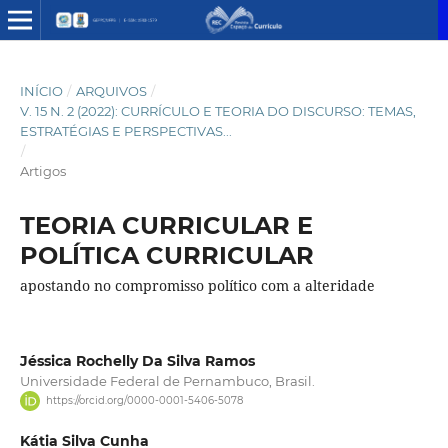
INÍCIO
/
ARQUIVOS
/
V. 15 N. 2 (2022): CURRÍCULO E TEORIA DO DISCURSO: TEMAS,
ESTRATÉGIAS E PERSPECTIVAS...
/
Artigos
TEORIA CURRICULAR E
POLÍTICA CURRICULAR
apostando no compromisso político com a alteridade
Jéssica Rochelly Da Silva Ramos
Universidade Federal de Pernambuco, Brasil.
https://orcid.org/0000-0001-5406-5078
Kátia Silva Cunha