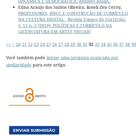
DINÂMICA E DEMOCRÁTICA: debates atuais..
Edna Araujo dos Santos Oliveira, Roseli Zen Cerny,
PROFESSORES, BNCC E CONSTRUÇÃO DE CURRÍCULO
NA CULTURA DIGITAL
,
Revista Espaço do Currículo:
v. 12 n. 3 (2019): POLÍTICAS E CURRÍCULO NA
LICENCIATURA EM ARTES VISUAIS
<<
<
20
21
22
23
24
25
26
27
28
29
30
31
32
33
34
35
36
37
38
39
Você também pode
iniciar uma pesquisa avançada por
similaridade
para este artigo.
ENVIAR SUBMISSÃO