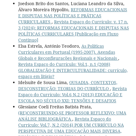
Joedson Brito dos Santos, Luciana Leandro da Silva,
Álvaro Moreira Hypolito,
REFORMAS EDUCACIONAIS
E DISPUTAS NAS POLÍTICAS E PRÁTICAS
CURRICULARES
,
Revista Espaço do Currículo: v. 17 n.
3 (2024): REFORMAS EDUCACIONAIS E DISPUTAS NAS
POLÍTICAS CURRICULARES [Publicação em Fluxo
Contínuo]
Elsa Estrela, António Teodoro,
As Políticas
Curriculares em Portugal (1995-2007). Agendas
Globais e Reconfigurações Regionais e Nacionais
,
Revista Espaço do Currículo: Vol.1, n.1 (2008)
GLOBALIZAÇÃO E INTERCULTURALIDADE: currículo,
espaço em litígio?
Idelsuite de Sousa Lima,
OUSADIA, CONTEXTOS,
DESCONSTRUÇÃO: TEORIAS DO CURRÍCULO
,
Revista
Espaço do Currículo: Vol.6 N.2 (2013) EDUCAÇÃO E
ESCOLA NO SÉCULO XXI: TENSÕES E DESAFIOS
Glessiane Coeli Freitas Batista Prata,
(RE)CONSTRUINDO-SE PROFESSOR REFLEXIVO: UMA
ANÁLISE BIBLIOGRÁFICA
,
Revista Espaço do
Currículo: Vol.7, N.2 (2014) POR UM CURRÍCULO NA
PERSPECTIVA DE UMA EDUCAÇÃO MAIS DIVERSA,