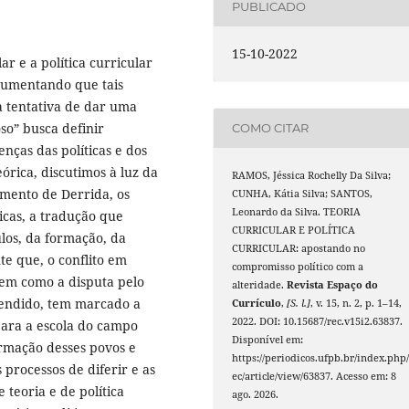
PUBLICADO
15-10-2022
ar e a política curricular
rgumentando que tais
na tentativa de dar uma
so” busca definir
COMO CITAR
nças das políticas e dos
eórica, discutimos à luz da
RAMOS, Jéssica Rochelly Da Silva;
amento de Derrida, os
CUNHA, Kátia Silva; SANTOS,
Leonardo da Silva. TEORIA
icas, a tradução que
CURRICULAR E POLÍTICA
los, da formação, da
CURRICULAR: apostando no
te que, o conflito em
compromisso político com a
bem como a disputa pelo
alteridade.
Revista Espaço do
rendido, tem marcado a
Currículo
,
[S. l.]
, v. 15, n. 2, p. 1–14,
2022. DOI: 10.15687/rec.v15i2.63837.
 para a escola do campo
Disponível em:
ormação desses povos e
https://periodicos.ufpb.br/index.php/
 processos de diferir e as
ec/article/view/63837. Acesso em: 8
 teoria e de política
ago. 2026.