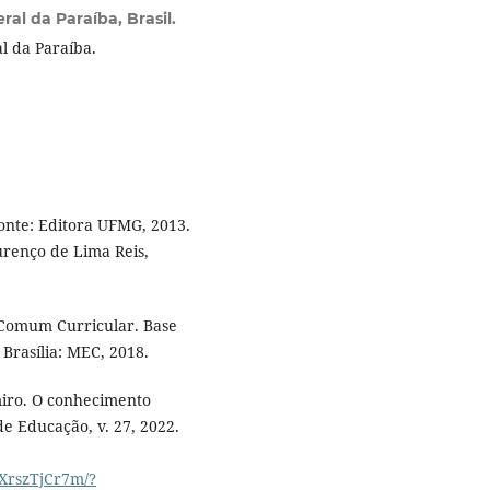
al da Paraíba, Brasil.
l da Paraíba.
onte: Editora UFMG, 2013.
urenço de Lima Reis,
 Comum Curricular. Base
 Brasília: MEC, 2018.
miro. O conhecimento
de Educação, v. 27, 2022.
9XrszTjCr7m/?