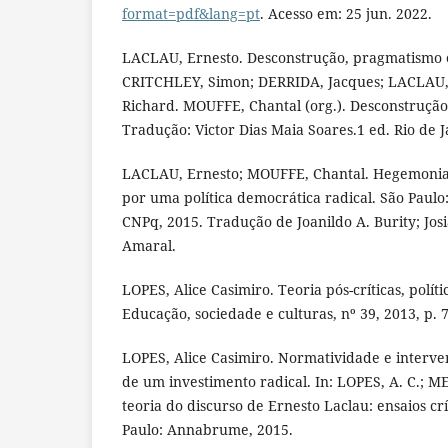
format=pdf&lang=pt
. Acesso em: 25 jun. 2022.
LACLAU, Ernesto. Desconstrução, pragmatismo 
CRITCHLEY, Simon; DERRIDA, Jacques; LACLAU,
Richard. MOUFFE, Chantal (org.). Desconstruçã
Tradução: Victor Dias Maia Soares.1 ed. Rio de 
LACLAU, Ernesto; MOUFFE, Chantal. Hegemonia e 
por uma política democrática radical. São Paulo: 
CNPq, 2015. Tradução de Joanildo A. Burity; Josi
Amaral.
LOPES, Alice Casimiro. Teoria pós-críticas, políti
Educação, sociedade e culturas, nº 39, 2013, p. 7
LOPES, Alice Casimiro. Normatividade e interven
de um investimento radical. In: LOPES, A. C.; M
teoria do discurso de Ernesto Laclau: ensaios crí
Paulo: Annabrume, 2015.