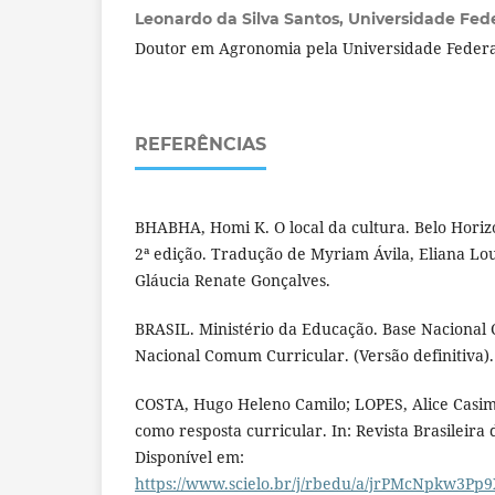
Leonardo da Silva Santos,
Universidade Feder
Doutor em Agronomia pela Universidade Federa
REFERÊNCIAS
BHABHA, Homi K. O local da cultura. Belo Horiz
2ª edição. Tradução de Myriam Ávila, Eliana Lo
Gláucia Renate Gonçalves.
BRASIL. Ministério da Educação. Base Nacional
Nacional Comum Curricular. (Versão definitiva).
COSTA, Hugo Heleno Camilo; LOPES, Alice Casi
como resposta curricular. In: Revista Brasileira 
Disponível em:
https://www.scielo.br/j/rbedu/a/jrPMcNpkw3Pp