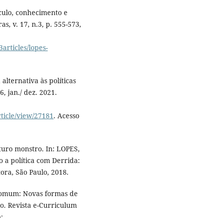
culo, conhecimento e
s, v. 17, n.3, p. 555-573,
articles/lopes-
lternativa às políticas
6, jan./ dez. 2021.
rticle/view/27181
. Acesso
turo monstro. In: LOPES,
o a política com Derrida:
ora, São Paulo, 2018.
Comum: Novas formas de
o. Revista e-Curriculum
: