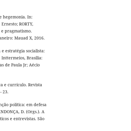
e hegemonia. In:
 Ernesto; RORTY,
o e pragmatismo.
Janeiro: Mauad X, 2016.
estratégia socialista:
Inttermeios, Brasília:
as de Paula Jr; Aécio
ca e currículo. Revista
- 23.
ção política: em defesa
ENDONÇA, D. (Orgs.). A
ticos e entrevistas. São