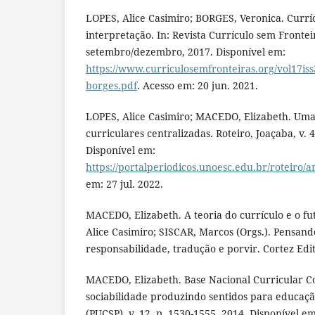
LOPES, Alice Casimiro; BORGES, Veronica. Currí
interpretação. In: Revista Currículo sem Fronteira
setembro/dezembro, 2017. Disponível em:
https://www.curriculosemfronteiras.org/vol17iss3
borges.pdf
. Acesso em: 20 jun. 2021.
LOPES, Alice Casimiro; MACEDO, Elizabeth. Uma a
curriculares centralizadas. Roteiro, Joaçaba, v. 4
Disponível em:
https://portalperiodicos.unoesc.edu.br/roteiro/a
em: 27 jul. 2022.
MACEDO, Elizabeth. A teoria do currículo e o fu
Alice Casimiro; SISCAR, Marcos (Orgs.). Pensand
responsabilidade, tradução e porvir. Cortez Edit
MACEDO, Elizabeth. Base Nacional Curricular 
sociabilidade produzindo sentidos para educaçã
(PUCSP), v. 12, p. 1530-1555, 2014. Disponível em