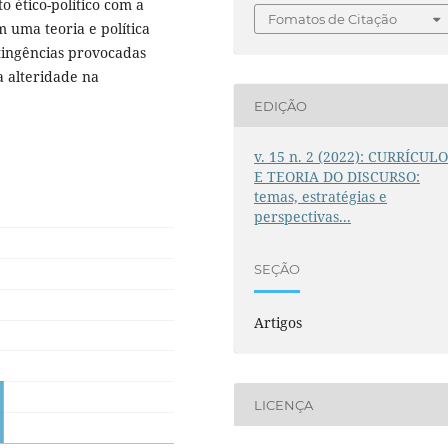
ético-político com a
Fomatos de Citação
 uma teoria e política
tingências provocadas
a alteridade na
EDIÇÃO
v. 15 n. 2 (2022): CURRÍCUL
E TEORIA DO DISCURSO:
temas, estratégias e
perspectivas...
SEÇÃO
Artigos
LICENÇA