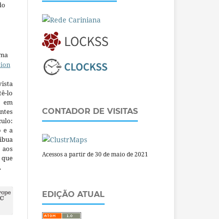
do
uma
tion
ista
ê-lo
m em
CONTADOR DE VISITAS
ntes
culo:
o e a
ibua
 aos
Acessos a partir de 30 de maio de 2021
a que
.
EDIÇÃO ATUAL