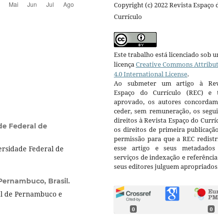
Copyright (c) 2022 Revista Espaço 
Currículo
Este trabalho está licenciado sob 
licença
Creative Commons Attribu
4.0 International License
.
Ao submeter um artigo à Rev
Espaço do Currículo (REC) e t
aprovado, os autores concorda
ceder, sem remuneração, os segui
direitos à Revista Espaço do Currí
de Federal de
os direitos de primeira publicaçã
permissão para que a REC redistr
esse artigo e seus metadados
rsidade Federal de
serviços de indexação e referênci
seus editores julguem apropriados
Pernambuco, Brasil.
al de Pernambuco e
0
0