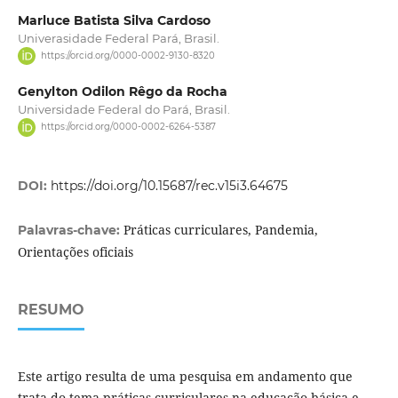
Marluce Batista Silva Cardoso
Univerasidade Federal Pará, Brasil.
https://orcid.org/0000-0002-9130-8320
Genylton Odilon Rêgo da Rocha
Universidade Federal do Pará, Brasil.
https://orcid.org/0000-0002-6264-5387
DOI:
https://doi.org/10.15687/rec.v15i3.64675
Práticas curriculares, Pandemia,
Palavras-chave:
Orientações oficiais
RESUMO
Este artigo resulta de uma pesquisa em andamento que
trata do tema práticas curriculares na educação básica e