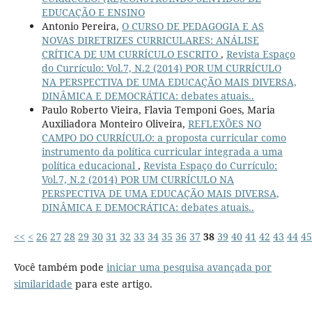
EDUCAÇÃO E ENSINO
Antonio Pereira,
O CURSO DE PEDAGOGIA E AS
NOVAS DIRETRIZES CURRICULARES: ANÁLISE
CRÍTICA DE UM CURRÍCULO ESCRITO
,
Revista Espaço
do Currículo: Vol.7, N.2 (2014) POR UM CURRÍCULO
NA PERSPECTIVA DE UMA EDUCAÇÃO MAIS DIVERSA,
DINÂMICA E DEMOCRÁTICA: debates atuais..
Paulo Roberto Vieira, Flavia Temponi Goes, Maria
Auxiliadora Monteiro Oliveira,
REFLEXÕES NO
CAMPO DO CURRÍCULO: a proposta curricular como
instrumento da política curricular integrada a uma
política educacional
,
Revista Espaço do Currículo:
Vol.7, N.2 (2014) POR UM CURRÍCULO NA
PERSPECTIVA DE UMA EDUCAÇÃO MAIS DIVERSA,
DINÂMICA E DEMOCRÁTICA: debates atuais..
<<
<
26
27
28
29
30
31
32
33
34
35
36
37
38
39
40
41
42
43
44
45
Você também pode
iniciar uma pesquisa avançada por
similaridade
para este artigo.