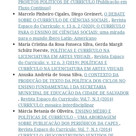
PROJETOS POLÍTICOS DE CURRÍCULO [Publicação em
Fluxo Contínuo]
Marcelo Pinheiro Cigales, Diego Greinert,
O DEBATE
SOBRE O CURRÍCULO DE CIÊNCIAS SOCIAIS
,
Revista
Espaço do Currículo: v. 13 n. 2 (2020): O CURRÍCULO
PARA O ENSINO DE CIÊNCIAS SOCIAIS: uma mirada
para o mundo Ibero Latin- Americano
Maria Cristina da Rosa Fonseca Silva, Gerda Margit
Schütz Foerste,
POLÍTICAS E CURRÍCULO NA
LICENCIATURA EM ARTES VISUAIS
,
Revista Espaço
do Currículo: v. 12 n. 3 (2019): POLÍTICAS E
CURRÍCULO NA LICENCIATURA EM ARTES VISUAIS
Anuska Andréia de Sousa Silva,
O CONTEXTO DA
PRODUÇÃO DE TEXTO DA POLÍTICA DOS CICLOS NO
ENSINO FUNDAMENTAL I DA SECRETARIA
MUNICIPAL DE EDUCAÇÃO DA CIDADE DE SALVADOR
,
Revista Espaço do Currículo: Vol.7, N.3 (2014)
CURRÍCULO: mosaico interdisciplinar
Márcia Betania de Oliveira,
ENSINO MÉDIO E
POLÍTICAS DE CURRÍCULO – UMA ABORDAGEM
SOBRE PUBLICAÇÃO DOS PERIÓDICOS DA CAPES
,
Revista Espaço do Currículo: Vol. 7, N.1 (2014)
CURRÍCULO: (RE)CONSTRUINDO SENTIDOS DE