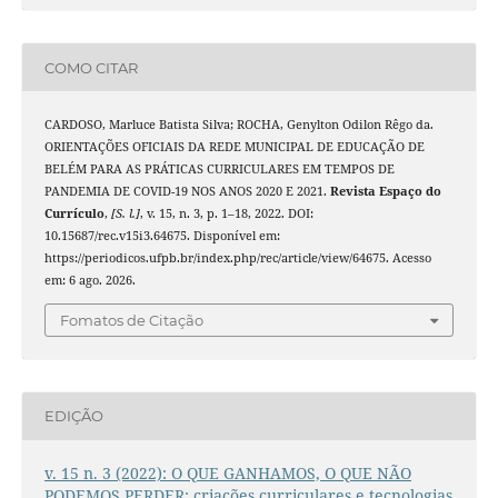
COMO CITAR
CARDOSO, Marluce Batista Silva; ROCHA, Genylton Odilon Rêgo da.
ORIENTAÇÕES OFICIAIS DA REDE MUNICIPAL DE EDUCAÇÃO DE
BELÉM PARA AS PRÁTICAS CURRICULARES EM TEMPOS DE
PANDEMIA DE COVID-19 NOS ANOS 2020 E 2021.
Revista Espaço do
Currículo
,
[S. l.]
, v. 15, n. 3, p. 1–18, 2022. DOI:
10.15687/rec.v15i3.64675. Disponível em:
https://periodicos.ufpb.br/index.php/rec/article/view/64675. Acesso
em: 6 ago. 2026.
Fomatos de Citação
EDIÇÃO
v. 15 n. 3 (2022): O QUE GANHAMOS, O QUE NÃO
PODEMOS PERDER: criações curriculares e tecnologias