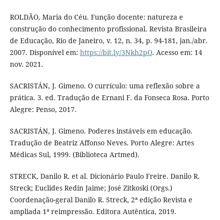
ROLDÃO, Maria do Céu. Função docente: natureza e
construção do conhecimento profissional. Revista Brasileira
de Educação, Rio de Janeiro, v. 12, n. 34, p. 94-181, jan./abr.
2007. Disponível em:
https://bit.ly/3Nkh2pO
. Acesso em: 14
nov. 2021.
SACRISTÁN, J. Gimeno. O currículo: uma reflexão sobre a
prática. 3. ed. Tradução de Ernani F. da Fonseca Rosa. Porto
Alegre: Penso, 2017.
SACRISTÁN, J. Gimeno. Poderes instáveis em educação.
Tradução de Beatriz Affonso Neves. Porto Alegre: Artes
Médicas Sul, 1999. (Biblioteca Artmed).
STRECK, Danilo R. et al. Dicionário Paulo Freire. Danilo R.
Streck; Euclides Redin Jaime; José Zitkoski (Orgs.)
Coordenação-geral Danilo R. Streck, 2ª edição Revista e
ampliada 1ª reimpressão. Editora Autêntica, 2019.