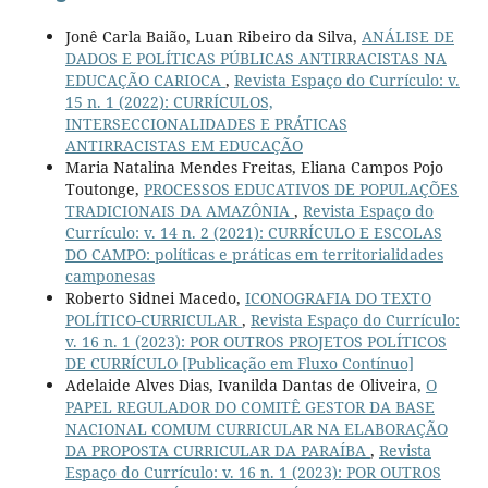
Jonê Carla Baião, Luan Ribeiro da Silva,
ANÁLISE DE
DADOS E POLÍTICAS PÚBLICAS ANTIRRACISTAS NA
EDUCAÇÃO CARIOCA
,
Revista Espaço do Currículo: v.
15 n. 1 (2022): CURRÍCULOS,
INTERSECCIONALIDADES E PRÁTICAS
ANTIRRACISTAS EM EDUCAÇÃO
Maria Natalina Mendes Freitas, Eliana Campos Pojo
Toutonge,
PROCESSOS EDUCATIVOS DE POPULAÇÕES
TRADICIONAIS DA AMAZÔNIA
,
Revista Espaço do
Currículo: v. 14 n. 2 (2021): CURRÍCULO E ESCOLAS
DO CAMPO: políticas e práticas em territorialidades
camponesas
Roberto Sidnei Macedo,
ICONOGRAFIA DO TEXTO
POLÍTICO-CURRICULAR
,
Revista Espaço do Currículo:
v. 16 n. 1 (2023): POR OUTROS PROJETOS POLÍTICOS
DE CURRÍCULO [Publicação em Fluxo Contínuo]
Adelaide Alves Dias, Ivanilda Dantas de Oliveira,
O
PAPEL REGULADOR DO COMITÊ GESTOR DA BASE
NACIONAL COMUM CURRICULAR NA ELABORAÇÃO
DA PROPOSTA CURRICULAR DA PARAÍBA
,
Revista
Espaço do Currículo: v. 16 n. 1 (2023): POR OUTROS