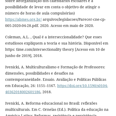
sobre Reorganização dos calendários escolares e a
possibilidade de levar em conta o objetivo de atingir o
número de horas de aula compulsórias)
https://abmes.org.br/
arquivos/legislacoes/Parecer-cne-cp-
005-2020-04-28.pdf. 2020. Acesso em maio de 2020.
Coleman, A.L. , Qual é a interseccionalidade? Que esses
estudiosos expliquem a teoria e sua história. Disponível em
https: time.com/intersectionality theory [Acesso em 10 de
junho de 2019], 2018.
Ivenicki, A. Multiculturalismo e Formação de Professores:
dimensões, possibilidades e desafios na
contemporaneidade. Ensaio. Avaliação e Políticas Públicas
em Educação, 26: 1151–1167.
https://doi.org/10.1590/s0104-
40362018002601186
, 2018.
Ivenicki, A. Reforma educacional no Brasil: reflexões
multiculturais. Em C. Ornelas (Ed.). Política da educação na
América Latina: Reformas, resistência e persistência