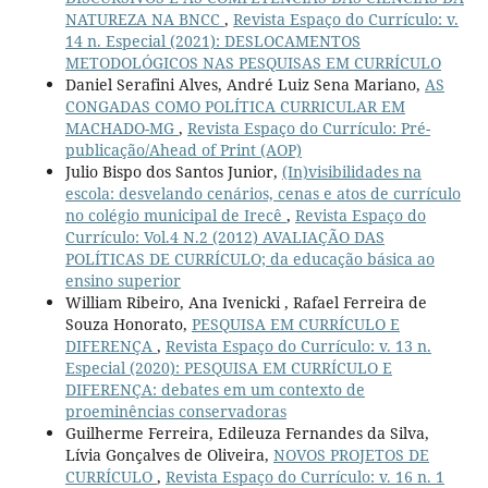
NATUREZA NA BNCC
,
Revista Espaço do Currículo: v.
14 n. Especial (2021): DESLOCAMENTOS
METODOLÓGICOS NAS PESQUISAS EM CURRÍCULO
Daniel Serafini Alves, André Luiz Sena Mariano,
AS
CONGADAS COMO POLÍTICA CURRICULAR EM
MACHADO-MG
,
Revista Espaço do Currículo: Pré-
publicação/Ahead of Print (AOP)
Julio Bispo dos Santos Junior,
(In)visibilidades na
escola: desvelando cenários, cenas e atos de currículo
no colégio municipal de Irecê
,
Revista Espaço do
Currículo: Vol.4 N.2 (2012) AVALIAÇÃO DAS
POLÍTICAS DE CURRÍCULO; da educação básica ao
ensino superior
William Ribeiro, Ana Ivenicki , Rafael Ferreira de
Souza Honorato,
PESQUISA EM CURRÍCULO E
DIFERENÇA
,
Revista Espaço do Currículo: v. 13 n.
Especial (2020): PESQUISA EM CURRÍCULO E
DIFERENÇA: debates em um contexto de
proeminências conservadoras
Guilherme Ferreira, Edileuza Fernandes da Silva,
Lívia Gonçalves de Oliveira,
NOVOS PROJETOS DE
CURRÍCULO
,
Revista Espaço do Currículo: v. 16 n. 1