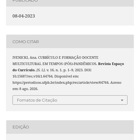
08-04-2023
COMO CITAR
IVENICKI, Ana. CURRÍCULO E FORMAÇÃO DOCENTE
MULTICULTURAL EM TEMPOS (PÓS)-PANDÊMICOS.
Revista Espaço
do Currículo
,
[S. l.]
, v. 16, n. 1, p. 1–9, 2023. DOI:
10.15687/rec.v16i1.64764. Disponível em:
https://periodicos.ufpb.br/index.php/rec/article/view/64764. Acesso
em: 8 ago. 2026.
Fomatos de Citação
EDIÇÃO