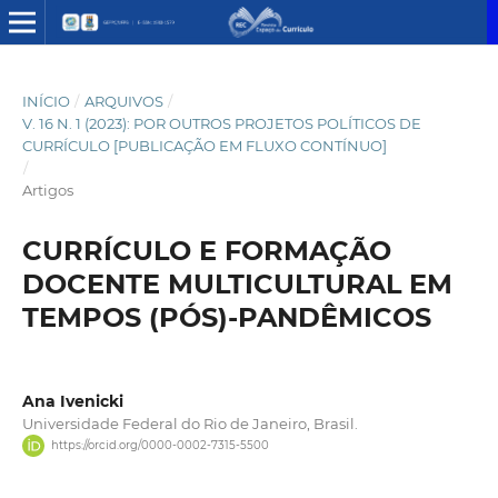
INÍCIO
/
ARQUIVOS
/
V. 16 N. 1 (2023): POR OUTROS PROJETOS POLÍTICOS DE
CURRÍCULO [PUBLICAÇÃO EM FLUXO CONTÍNUO]
/
Artigos
CURRÍCULO E FORMAÇÃO
DOCENTE MULTICULTURAL EM
TEMPOS (PÓS)-PANDÊMICOS
Ana Ivenicki
Universidade Federal do Rio de Janeiro, Brasil.
https://orcid.org/0000-0002-7315-5500