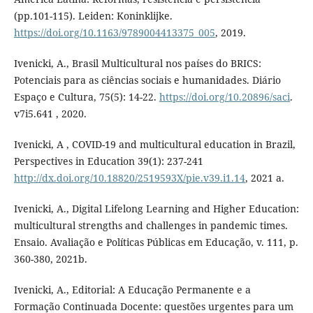
(pp.101-115). Leiden: Koninklijke.
https://doi.org/10.1163/9789004413375_005
, 2019.
Ivenicki, A., Brasil Multicultural nos países do BRICS:
Potenciais para as ciências sociais e humanidades. Diário
Espaço e Cultura, 75(5): 14-22.
https://doi.org/10.20896/saci
.
v7i5.641 , 2020.
Ivenicki, A , COVID-19 and multicultural education in Brazil,
Perspectives in Education 39(1): 237-241
http://dx.doi.org/10.18820/2519593X/pie.v39.i1.14
, 2021 a.
Ivenicki, A., Digital Lifelong Learning and Higher Education:
multicultural strengths and challenges in pandemic times.
Ensaio. Avaliação e Políticas Públicas em Educação, v. 111, p.
360-380, 2021b.
Ivenicki, A., Editorial: A Educação Permanente e a
Formação Continuada Docente: questões urgentes para um