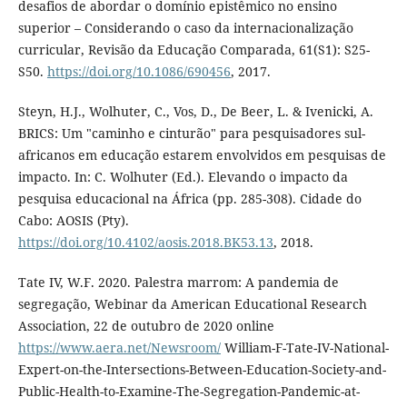
desafios de abordar o domínio epistêmico no ensino
superior – Considerando o caso da internacionalização
curricular, Revisão da Educação Comparada, 61(S1): S25-
S50.
https://doi.org/10.1086/690456
, 2017.
Steyn, H.J., Wolhuter, C., Vos, D., De Beer, L. & Ivenicki, A.
BRICS: Um "caminho e cinturão" para pesquisadores sul-
africanos em educação estarem envolvidos em pesquisas de
impacto. In: C. Wolhuter (Ed.). Elevando o impacto da
pesquisa educacional na África (pp. 285-308). Cidade do
Cabo: AOSIS (Pty).
https://doi.org/10.4102/aosis.2018.BK53.13
, 2018.
Tate IV, W.F. 2020. Palestra marrom: A pandemia de
segregação, Webinar da American Educational Research
Association, 22 de outubro de 2020 online
https://www.aera.net/Newsroom/
William-F-Tate-IV-National-
Expert-on-the-Intersections-Between-Education-Society-and-
Public-Health-to-Examine-The-Segregation-Pandemic-at-