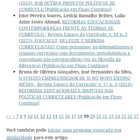
(2023): POR OUTROS PROJETOS POLÍTICOS DE
CURRÍCULO [Publicação em Fluxo Contínuo]
Joice Pereira Soares, Letícia Ramalho Brittes, Laila
Azize Souto Ahmad,
REFORMAS EDUCACIONAIS
CONTEMPORÂNEAS FRENTE ÀS TEORIAS DE
CURRÍCULO
,
Revista Espaço do Currículo: v. 18 n. 2
(2025): FOUCAULT, DELEUZE E DERRIDA
CURRICULISTAS? Como pensamos, problematizamos e
criamos currículos com ferramentas metodológicas e
conceituais pós-estruturalistas (ou da filosofia da
diferença) [Publicação em Fluxo Contínuo]
Bruna de Oliveira Gonçalves, José Fernandes da Silva,
O SUJEITO EMPREENDEDOR DE SI NO NOVO ENSINO
MÉDIO
,
Revista Espaço do Currículo: v. 17 n. 3 (2024):
REFORMAS EDUCACIONAIS E DISPUTAS NAS
POLÍTICAS CURRICULARES [Publicação em Fluxo
Contínuo]
<<
<
7
8
9
10
11
12
13
14
15
16
17
18
19
20
21
22
23
24
25
26
27
Você também pode
iniciar uma pesquisa avançada por
similaridade
para este artigo.