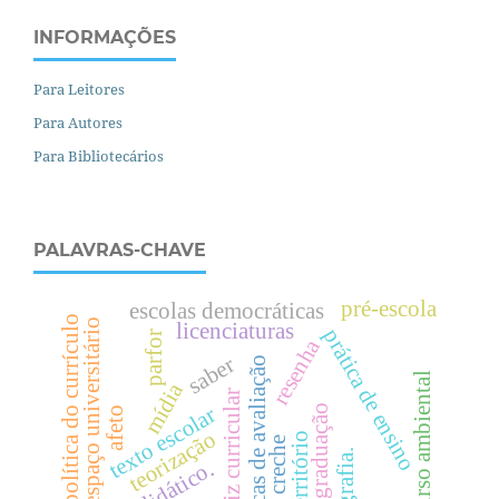
INFORMAÇÕES
Para Leitores
Para Autores
Para Bibliotecários
PALAVRAS-CHAVE
pré-escola
escolas democráticas
política do currículo
espaço universitário
licenciaturas
prática de ensino
parfor
resenha
saber
políticas de avaliação
discurso ambiental
mídia
diretriz curricular
pós-graduação
texto escolar
afeto
teorização
território
creche
fotografia.