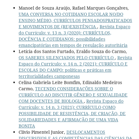
Manoel de Souza Araújo, Rafael Marques Gonçalves,
UMA CONVERSA NO COTIDIANO ESCOLAR NO/DO
ENSINO MÉDIO, CURRÍCULOS PENSADOSPRATICADOS
E MOVIMENTOS DE (RE)EXISTÊNCIA
,
Revista Espaço
do Currículo: v. 13 n. 3 (2020): CURRÍCULOS,
DOCÊNCIA E COTIDIANOS: possibilidades
emancipatórias em tempos de regulação autoritária
Letícia dos Santos Furtado, Eraldo Souza do Carmo,
OS SABERES SILENCIADOS PELO CURRÍCULO
,
Revista
Espaço do Currículo: v. 14 n. 2 (2021): CURRÍCULO E
ESCOLAS DO CAMPO: políticas e práticas em
territorialidades camponesas
Celina Gabriela Leite Bomfim, Edinaldo Medeiros
Carmo,
TECENDO CONSIDERAÇÕES SOBRE O
CURRÍCULO AO DISCUTIR GÊNERO E SEXUALIDADE
COM DOCENTES DE BIOLOGIA
,
Revista Espaço do
Currículo: v. 14 n. 3 (2021): CURRÍCULO COMO
POSSIBILIDADE DE RESISTÊNCIA, DE CRIAÇÃO, DE
SOLIDARIEDADES E AFIRMAÇÃO DE UMA VIDA
BONITA
Clívio Pimentel Junior,
DESLOCAMENTOS
DISCURSIVOS E AS COMPETÊNCIAS DAS CIÊNCIAS DA