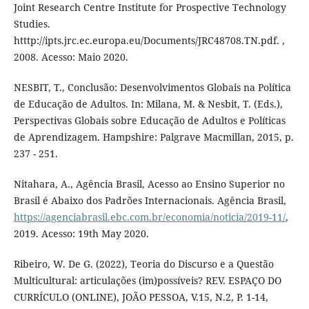
Joint Research Centre Institute for Prospective Technology
Studies.
htttp://ipts.jrc.ec.europa.eu/Documents/JRC48708.TN.pdf. ,
2008. Acesso: Maio 2020.
NESBIT, T., Conclusão: Desenvolvimentos Globais na Política
de Educação de Adultos. In: Milana, M. & Nesbit, T. (Eds.),
Perspectivas Globais sobre Educação de Adultos e Políticas
de Aprendizagem. Hampshire: Palgrave Macmillan, 2015, p.
237 - 251.
Nitahara, A., Agência Brasil, Acesso ao Ensino Superior no
Brasil é Abaixo dos Padrões Internacionais. Agência Brasil,
https://agenciabrasil.ebc.com.br/economia/noticia/2019-11/
,
2019. Acesso: 19th May 2020.
Ribeiro, W. De G. (2022), Teoria do Discurso e a Questão
Multicultural: articulações (im)possíveis? REV. ESPAÇO DO
CURRÍCULO (ONLINE), JOÃO PESSOA, V.15, N.2, P. 1-14,