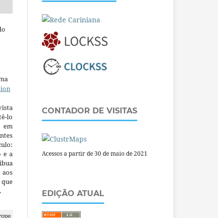
do
uma
tion
ista
CONTADOR DE VISITAS
ê-lo
m em
ntes
culo:
o e a
Acessos a partir de 30 de maio de 2021
ibua
 aos
a que
.
EDIÇÃO ATUAL