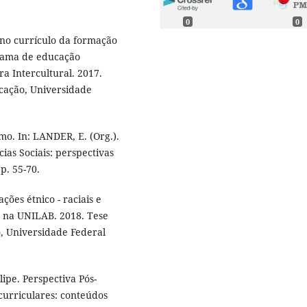
0
0
no currículo da formação
grama de educação
a Intercultural. 2017.
cação, Universidade
o. In: LANDER, E. (Org.).
ias Sociais: perspectivas
p. 55-70.
ões étnico - raciais e
o na UNILAB. 2018. Tese
, Universidade Federal
ipe. Perspectiva Pós-
 curriculares: conteúdos