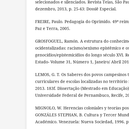
selecionados e silenciados. Revista Teias, São Paul
dezembro, 2013, p. 25-43: Dossiê Especial.
FREIRE, Paulo. Pedagogia do Oprimido. 49ª reimp
Paz e Terra, 2005.
GROSFOGUEL, Ramón. A estrutura do conhecime
ocidentalizadas: racismo/sexismo epistêmico e o
genocídios/epistemicídios do longo século XVI. R
Estado- Volume 31, Número 1, Janeiro/ Abril 201
LEMOS, G. T. Os Saberes dos povos campesinos t
curriculares de escolas localizadas no territóri
2013. 183f. Dissertação (Mestrado em Educação)
Universidade Federal de Pernambuco, Recife, 2
MIGNOLO, W. Herencias coloniales y teorías post
GONZÁLES STEPHAN, B. Cultura y Tercer Mundo
Académico. Venezuela: Nueva Sociedad, 1996. p