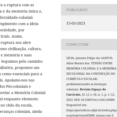
va a ruptura com as
PUBLICADO
ia e da memória única e,
dernidade-colonial-
15-03-2023
rompimento com a ideia
ociedade, por
ículo. Assim,
l ruptura nos abre
COMO CITAR
mo civilização, cultura,
a e memória e suas
SILVA, Janssen Felipe da; SANTOS,
. Seguimos pelo caminho
Aline Renata dos. TENSÃO ENTRE
ualitativa, propomos um
MEMÓRIA COLONIAL E A MEMÓRIA
 como essenciais para a
DECOLONIAL NA CONSTRUÇÃO DO
CURRÍCULO ESCOLAR:
is. Apoiamo-nos nas
problematizando as heranças
os Pós-coloniais e
coloniais.
Revista Espaço do
svelar a Memória Colonial
Currículo
,
[S. l.]
, v. 16, n. 1, p. 1–12,
ial enquanto elemento
2023. DOI: 10.15687/rec.v16i1.65089.
 no chão da escola,
Disponível em:
https://periodicos.ufpb.br/index.php/
eranças coloniais, ainda
ec/article/view/65089. Acesso em: 6