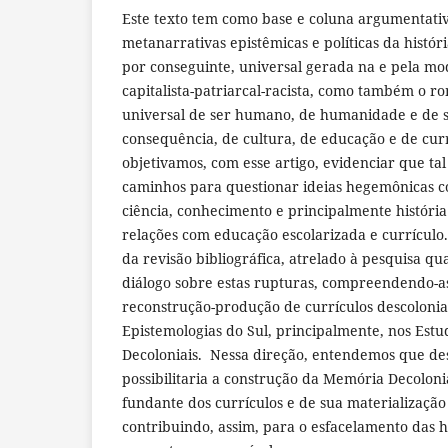
Este texto tem como base e coluna argumentati
metanarrativas epistêmicas e políticas da histór
por conseguinte, universal gerada na e pela mo
capitalista-patriarcal-racista, como também o 
universal de ser humano, de humanidade e de s
consequência, de cultura, de educação e de curr
objetivamos, com esse artigo, evidenciar que ta
caminhos para questionar ideias hegemônicas co
ciência, conhecimento e principalmente históri
relações com educação escolarizada e currículo
da revisão bibliográfica, atrelado à pesquisa q
diálogo sobre estas rupturas, compreendendo-as
reconstrução-produção de currículos descolonia
Epistemologias do Sul, principalmente, nos Estud
Decoloniais. Nessa direção, entendemos que de
possibilitaria a construção da Memória Decolon
fundante dos currículos e de sua materialização
contribuindo, assim, para o esfacelamento das h