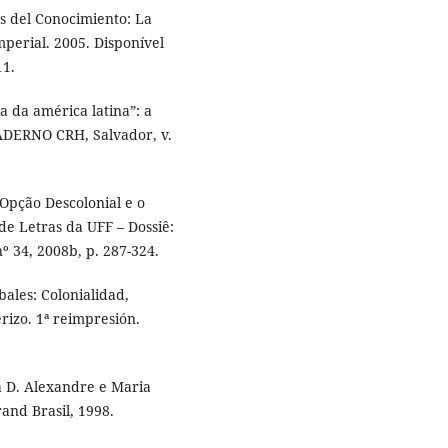
s del Conocimiento: La
mperial. 2005. Disponível
11.
 da américa latina”: a
 CADERNO CRH, Salvador, v.
Opção Descolonial e o
de Letras da UFF – Dossiê:
nº 34, 2008b, p. 287-324.
ales: Colonialidad,
rizo. 1ª reimpresión.
a D. Alexandre e Maria
rand Brasil, 1998.