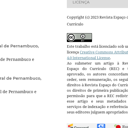
LICENÇA
Copyright (c) 2023 Revista Espaço 
Currículo
al de Pernambuco,
Este trabalho está licenciado sob 
licença
Creative Commons Attribu
4.0 International License
.
l de Pernambuco e
Ao submeter um artigo à Rev
Espaço do Currículo (REC) e t
aprovado, os autores concorda
ral de Pernambuco,
ceder, sem remuneração, os segui
direitos à Revista Espaço do Currí
os direitos de primeira publicaçã
al de Pernambuco e
permissão para que a REC redistr
esse artigo e seus metadados
serviços de indexação e referênci
seus editores julguem apropriados