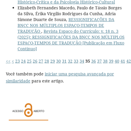
Histórico-Crítica e da Psicologia Histórico-Cultural
Elizabeth Fernandes Macedo, Paulo de Tássio Borges
da Silva, Érika Virgílio Rodrigues da Cunha, Adria
Simone Duarte de Souza,
RESSIGNIFICAÇÕES DA
BNCC NOS MÚLTIPLOS ESPAÇO-TEMPOS DE
TRADUÇÃO
,
Revista Espaço do Currículo: v. 18 n. 3
(2025): RESSIGNIFICAÇÕES DA BNCC NOS MÚLTIPLOS
ESPAÇO-TEMPOS DE TRADUÇÃO [Publicação em Fluxo
Contínuo]
<<
<
23
24
25
26
27
28
29
30
31
32
33
34
35
36
37
38
39
40
41
42
Você também pode
iniciar uma pesquisa avançada por
similaridade
para este artigo.