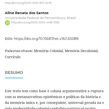
https://orcid.org/0000-0001-8113-3478
Aline Renata dos Santos
Universidade Federal de Pernambuco, Brasil.
https://orcid.org/0000-0003-4483-3592
DOI:
https://doi.org/10.15687/rec.v16i1.65089
Memória Colonial, Memória Decolonial,
Palavras-chave:
Currículo
RESUMO
Este texto tem como base e coluna argumentativa a ruptura
com as metanarrativas epistêmicas e políticas da história e
da memória única e, por conseguinte, universal gerada na e
pela modernidade-colonial-capitalista-patriarcal-racista,