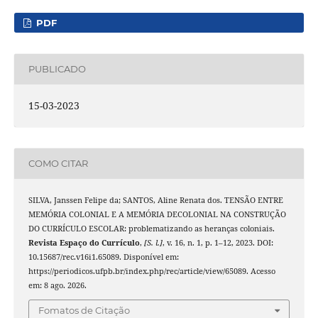
PDF
PUBLICADO
15-03-2023
COMO CITAR
SILVA, Janssen Felipe da; SANTOS, Aline Renata dos. TENSÃO ENTRE
MEMÓRIA COLONIAL E A MEMÓRIA DECOLONIAL NA CONSTRUÇÃO
DO CURRÍCULO ESCOLAR: problematizando as heranças coloniais.
Revista Espaço do Currículo
,
[S. l.]
, v. 16, n. 1, p. 1–12, 2023. DOI:
10.15687/rec.v16i1.65089. Disponível em:
https://periodicos.ufpb.br/index.php/rec/article/view/65089. Acesso
em: 8 ago. 2026.
Fomatos de Citação