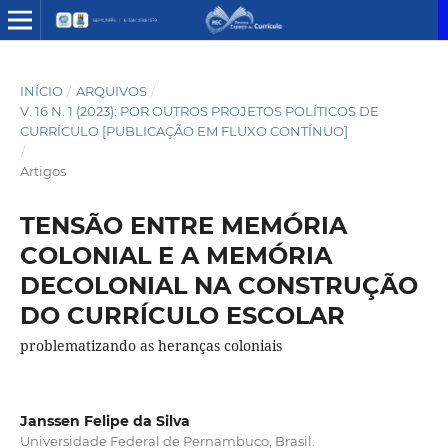
INÍCIO
/
ARQUIVOS
/
V. 16 N. 1 (2023): POR OUTROS PROJETOS POLÍTICOS DE
CURRÍCULO [PUBLICAÇÃO EM FLUXO CONTÍNUO]
/
Artigos
TENSÃO ENTRE MEMÓRIA
COLONIAL E A MEMÓRIA
DECOLONIAL NA CONSTRUÇÃO
DO CURRÍCULO ESCOLAR
problematizando as heranças coloniais
Janssen Felipe da Silva
Universidade Federal de Pernambuco, Brasil.