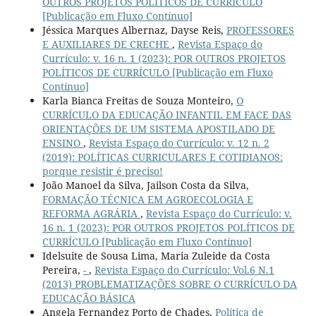
OUTROS PROJETOS POLÍTICOS DE CURRÍCULO
[Publicação em Fluxo Contínuo]
Jéssica Marques Albernaz, Dayse Reis,
PROFESSORES
E AUXILIARES DE CRECHE
,
Revista Espaço do
Currículo: v. 16 n. 1 (2023): POR OUTROS PROJETOS
POLÍTICOS DE CURRÍCULO [Publicação em Fluxo
Contínuo]
Karla Bianca Freitas de Souza Monteiro,
O
CURRÍCULO DA EDUCAÇÃO INFANTIL EM FACE DAS
ORIENTAÇÕES DE UM SISTEMA APOSTILADO DE
ENSINO
,
Revista Espaço do Currículo: v. 12 n. 2
(2019): POLÍTICAS CURRICULARES E COTIDIANOS:
porque resistir é preciso!
João Manoel da Silva, Jailson Costa da Silva,
FORMAÇÃO TÉCNICA EM AGROECOLOGIA E
REFORMA AGRÁRIA
,
Revista Espaço do Currículo: v.
16 n. 1 (2023): POR OUTROS PROJETOS POLÍTICOS DE
CURRÍCULO [Publicação em Fluxo Contínuo]
Idelsuite de Sousa Lima, Maria Zuleide da Costa
Pereira,
-
,
Revista Espaço do Currículo: Vol.6 N.1
(2013) PROBLEMATIZAÇÕES SOBRE O CURRÍCULO DA
EDUCAÇÃO BÁSICA
Angela Fernandez Porto de Chades,
Política de