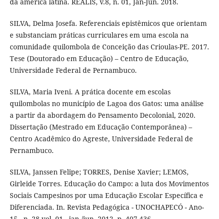
da américa latina. REALIS, v.8, n. 01, Jan-Jun. 2018.
SILVA, Delma Josefa. Referenciais epistêmicos que orientam
e substanciam práticas curriculares em uma escola na
comunidade quilombola de Conceição das Crioulas-PE. 2017.
Tese (Doutorado em Educação) – Centro de Educação,
Universidade Federal de Pernambuco.
SILVA, Maria Iveni. A prática docente em escolas
quilombolas no município de Lagoa dos Gatos: uma análise
a partir da abordagem do Pensamento Decolonial, 2020.
Dissertação (Mestrado em Educação Contemporânea) –
Centro Acadêmico do Agreste, Universidade Federal de
Pernambuco.
SILVA, Janssen Felipe; TORRES, Denise Xavier; LEMOS,
Girleide Torres. Educação do Campo: a luta dos Movimentos
Sociais Campesinos por uma Educação Escolar Específica e
Diferenciada. In. Revista Pedagógica - UNOCHAPECÓ - Ano-
15 - n. 28 vol. 01 - jan./jun. 2012, p. 407-436.