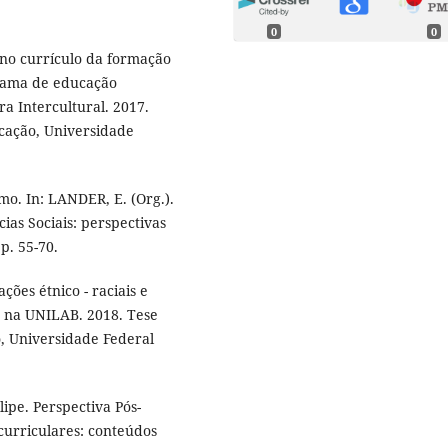
0
0
no currículo da formação
grama de educação
a Intercultural. 2017.
cação, Universidade
o. In: LANDER, E. (Org.).
ias Sociais: perspectivas
p. 55-70.
ões étnico - raciais e
o na UNILAB. 2018. Tese
, Universidade Federal
ipe. Perspectiva Pós-
 curriculares: conteúdos