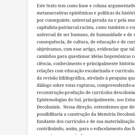
Este texto tem como base e coluna argumentati
metanarrativas epistêmicas e políticas da histór
por conseguinte, universal gerada na e pela mo
capitalista-patriarcal-racista, como também o 
universal de ser humano, de humanidade e de s
consequência, de cultura, de educação e de curr
objetivamos, com esse artigo, evidenciar que ta
caminhos para questionar ideias hegemônicas co
ciência, conhecimento e principalmente históri
relações com educação escolarizada e currículo
da revisão bibliográfica, atrelado à pesquisa q
diálogo sobre estas rupturas, compreendendo-as
reconstrução-produção de currículos descolonia
Epistemologias do Sul, principalmente, nos Estud
Decoloniais. Nessa direção, entendemos que de
possibilitaria a construção da Memória Decolon
fundante dos currículos e de sua materialização
contribuindo, assim, para o esfacelamento das h