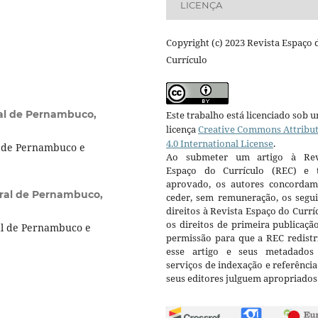
LICENÇA
Copyright (c) 2023 Revista Espaço 
Currículo
al de Pernambuco,
Este trabalho está licenciado sob 
licença
Creative Commons Attribu
4.0 International License
.
l de Pernambuco e
Ao submeter um artigo à Rev
Espaço do Currículo (REC) e t
aprovado, os autores concorda
ral de Pernambuco,
ceder, sem remuneração, os segui
direitos à Revista Espaço do Currí
os direitos de primeira publicaçã
al de Pernambuco e
permissão para que a REC redistr
esse artigo e seus metadados
serviços de indexação e referênci
seus editores julguem apropriados