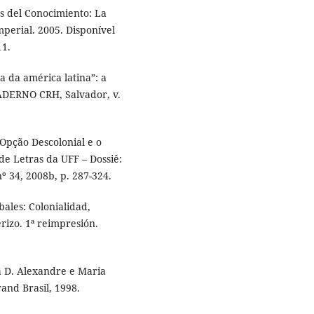
s del Conocimiento: La
mperial. 2005. Disponível
11.
 da américa latina”: a
 CADERNO CRH, Salvador, v.
Opção Descolonial e o
de Letras da UFF – Dossiê:
nº 34, 2008b, p. 287-324.
ales: Colonialidad,
rizo. 1ª reimpresión.
a D. Alexandre e Maria
rand Brasil, 1998.