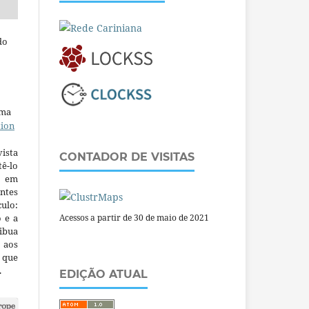
do
uma
tion
ista
CONTADOR DE VISITAS
ê-lo
m em
ntes
culo:
o e a
Acessos a partir de 30 de maio de 2021
ibua
 aos
a que
.
EDIÇÃO ATUAL