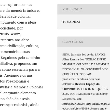
va a ruptura com as
PUBLICADO
ia e da memória única e,
dernidade-colonial-
15-03-2023
rompimento com a ideia
ociedade, por
ículo. Assim,
l ruptura nos abre
COMO CITAR
mo civilização, cultura,
a e memória e suas
SILVA, Janssen Felipe da; SANTOS,
. Seguimos pelo caminho
Aline Renata dos. TENSÃO ENTRE
ualitativa, propomos um
MEMÓRIA COLONIAL E A MEMÓRIA
 como essenciais para a
DECOLONIAL NA CONSTRUÇÃO DO
CURRÍCULO ESCOLAR:
is. Apoiamo-nos nas
problematizando as heranças
os Pós-coloniais e
coloniais.
Revista Espaço do
svelar a Memória Colonial
Currículo
,
[S. l.]
, v. 16, n. 1, p. 1–12,
ial enquanto elemento
2023. DOI: 10.15687/rec.v16i1.65089.
 no chão da escola,
Disponível em:
https://periodicos.ufpb.br/index.php/
eranças coloniais, ainda
ec/article/view/65089. Acesso em: 6