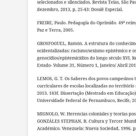
selecionados e silenciados. Revista Teias, São Paul
dezembro, 2013, p. 25-43: Dossiê Especial.
FREIRE, Paulo. Pedagogia do Oprimido. 49ª reimp
Paz e Terra, 2005.
GROSFOGUEL, Ramón. A estrutura do conhecime
ocidentalizadas: racismo/sexismo epistêmico e o
genocídios/epistemicídios do longo século XVI. R
Estado- Volume 31, Número 1, Janeiro/ Abril 201
LEMOS, G. T. Os Saberes dos povos campesinos t
curriculares de escolas localizadas no territóri
2013. 183f. Dissertação (Mestrado em Educação)
Universidade Federal de Pernambuco, Recife, 2
MIGNOLO, W. Herencias coloniales y teorías post
GONZÁLES STEPHAN, B. Cultura y Tercer Mundo
Académico. Venezuela: Nueva Sociedad, 1996. p