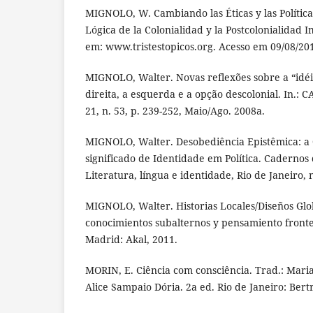
MIGNOLO, W. Cambiando las Éticas y las Política
Lógica de la Colonialidad y la Postcolonialidad I
em: www.tristestopicos.org. Acesso em 09/08/20
MIGNOLO, Walter. Novas reflexões sobre a “idéia
direita, a esquerda e a opção descolonial. In.:
21, n. 53, p. 239-252, Maio/Ago. 2008a.
MIGNOLO, Walter. Desobediência Epistêmica: a 
significado de Identidade em Política. Cadernos 
Literatura, língua e identidade, Rio de Janeiro, 
MIGNOLO, Walter. Historias Locales/Diseños Glob
conocimientos subalternos y pensamiento fronte
Madrid: Akal, 2011.
MORIN, E. Ciência com consciência. Trad.: Mari
Alice Sampaio Dória. 2a ed. Rio de Janeiro: Bert