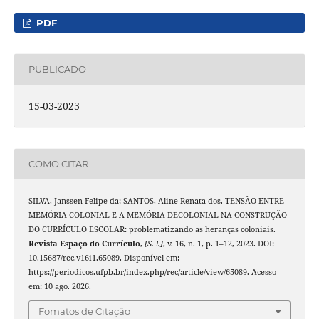
PDF
PUBLICADO
15-03-2023
COMO CITAR
SILVA, Janssen Felipe da; SANTOS, Aline Renata dos. TENSÃO ENTRE
MEMÓRIA COLONIAL E A MEMÓRIA DECOLONIAL NA CONSTRUÇÃO
DO CURRÍCULO ESCOLAR: problematizando as heranças coloniais.
Revista Espaço do Currículo
,
[S. l.]
, v. 16, n. 1, p. 1–12, 2023. DOI:
10.15687/rec.v16i1.65089. Disponível em:
https://periodicos.ufpb.br/index.php/rec/article/view/65089. Acesso
em: 10 ago. 2026.
Fomatos de Citação