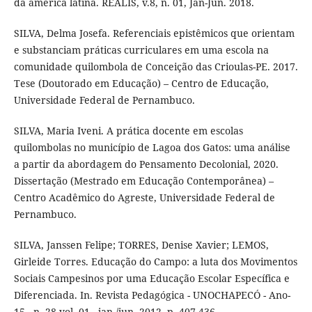
da américa latina. REALIS, v.8, n. 01, Jan-Jun. 2018.
SILVA, Delma Josefa. Referenciais epistêmicos que orientam
e substanciam práticas curriculares em uma escola na
comunidade quilombola de Conceição das Crioulas-PE. 2017.
Tese (Doutorado em Educação) – Centro de Educação,
Universidade Federal de Pernambuco.
SILVA, Maria Iveni. A prática docente em escolas
quilombolas no município de Lagoa dos Gatos: uma análise
a partir da abordagem do Pensamento Decolonial, 2020.
Dissertação (Mestrado em Educação Contemporânea) –
Centro Acadêmico do Agreste, Universidade Federal de
Pernambuco.
SILVA, Janssen Felipe; TORRES, Denise Xavier; LEMOS,
Girleide Torres. Educação do Campo: a luta dos Movimentos
Sociais Campesinos por uma Educação Escolar Específica e
Diferenciada. In. Revista Pedagógica - UNOCHAPECÓ - Ano-
15 - n. 28 vol. 01 - jan./jun. 2012, p. 407-436.