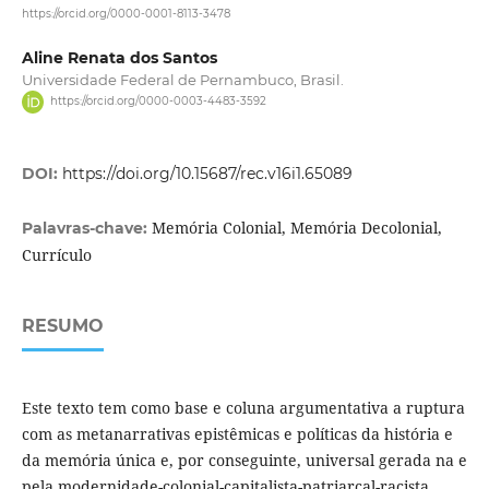
https://orcid.org/0000-0001-8113-3478
Aline Renata dos Santos
Universidade Federal de Pernambuco, Brasil.
https://orcid.org/0000-0003-4483-3592
DOI:
https://doi.org/10.15687/rec.v16i1.65089
Memória Colonial, Memória Decolonial,
Palavras-chave:
Currículo
RESUMO
Este texto tem como base e coluna argumentativa a ruptura
com as metanarrativas epistêmicas e políticas da história e
da memória única e, por conseguinte, universal gerada na e
pela modernidade-colonial-capitalista-patriarcal-racista,