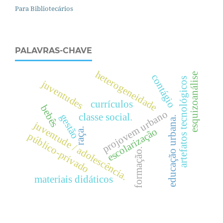
Para Bibliotecários
PALAVRAS-CHAVE
heterogeneidade
esquizoanálise
contágio
artefatos tecnológicos
juventudes
currículos
bebês
projovem urbano
classe social.
gestão
.
juventude / adolescência.
escolarização
raça.
público-privado
e
d
u
c
a
ç
ã
o
u
r
b
a
n
a
formação.
materiais didáticos