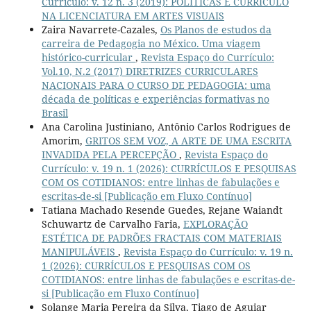
Currículo: v. 12 n. 3 (2019): POLÍTICAS E CURRÍCULO
NA LICENCIATURA EM ARTES VISUAIS
Zaira Navarrete-Cazales,
Os Planos de estudos da
carreira de Pedagogia no México. Uma viagem
histórico-curricular
,
Revista Espaço do Currículo:
Vol.10, N.2 (2017) DIRETRIZES CURRICULARES
NACIONAIS PARA O CURSO DE PEDAGOGIA: uma
década de políticas e experiências formativas no
Brasil
Ana Carolina Justiniano, Antônio Carlos Rodrigues de
Amorim,
GRITOS SEM VOZ, A ARTE DE UMA ESCRITA
INVADIDA PELA PERCEPÇÃO
,
Revista Espaço do
Currículo: v. 19 n. 1 (2026): CURRÍCULOS E PESQUISAS
COM OS COTIDIANOS: entre linhas de fabulações e
escritas-de-si [Publicação em Fluxo Contínuo]
Tatiana Machado Resende Guedes, Rejane Waiandt
Schuwartz de Carvalho Faria,
EXPLORAÇÃO
ESTÉTICA DE PADRÕES FRACTAIS COM MATERIAIS
MANIPULÁVEIS
,
Revista Espaço do Currículo: v. 19 n.
1 (2026): CURRÍCULOS E PESQUISAS COM OS
COTIDIANOS: entre linhas de fabulações e escritas-de-
si [Publicação em Fluxo Contínuo]
Solange Maria Pereira da Silva, Tiago de Aguiar