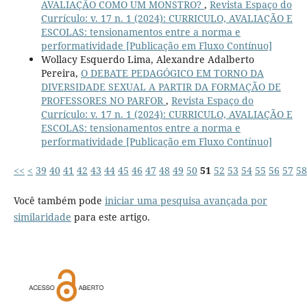
AVALIAÇÃO COMO UM MONSTRO?
,
Revista Espaço do
Currículo: v. 17 n. 1 (2024): CURRICULO, AVALIAÇÃO E
ESCOLAS: tensionamentos entre a norma e
performatividade [Publicação em Fluxo Contínuo]
Wollacy Esquerdo Lima, Alexandre Adalberto
Pereira,
O DEBATE PEDAGÓGICO EM TORNO DA
DIVERSIDADE SEXUAL A PARTIR DA FORMAÇÃO DE
PROFESSORES NO PARFOR
,
Revista Espaço do
Currículo: v. 17 n. 1 (2024): CURRICULO, AVALIAÇÃO E
ESCOLAS: tensionamentos entre a norma e
performatividade [Publicação em Fluxo Contínuo]
<<
<
39
40
41
42
43
44
45
46
47
48
49
50
51
52
53
54
55
56
57
58
Você também pode
iniciar uma pesquisa avançada por
similaridade
para este artigo.