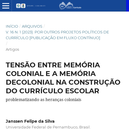
INÍCIO
/
ARQUIVOS
/
V. 16 N. 1 (2023): POR OUTROS PROJETOS POLÍTICOS DE
CURRÍCULO [PUBLICAÇÃO EM FLUXO CONTÍNUO]
/
Artigos
TENSÃO ENTRE MEMÓRIA
COLONIAL E A MEMÓRIA
DECOLONIAL NA CONSTRUÇÃO
DO CURRÍCULO ESCOLAR
problematizando as heranças coloniais
Janssen Felipe da Silva
Universidade Federal de Pernambuco, Brasil.