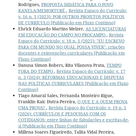
Rodrigues,
PROPOSTA DIDÁTICA PARA O POVO
KANELA/MEMORTURÉ
,
Revista Espaço do Currículo:
v. 16 n. 1 (2023): POR OUTROS PROJETOS POLÍTICOS
DE CURRÍCULO [Publicação em Fluxo Contínuo]
Ehrick Eduardo Martins Melzer,
AS LICENCIATURAS
EM EDUCAÇÃO DO CAMPO NO PROCAMPO
,
Revista
Espaço do Currículo: v. 18 n. 1 (2025): "EU ESCREVO
PARA UM MUNDO NO QUAL POSSA VIVER": criações
docentes e reinvenções curriculares [Publicação em
Fluxo Contínuo]
Danusa Simon Robers, Rita Vilanova Prata,
TEMPO
FORA DO TEMPO
,
Revista Espaço do Currículo: v. 17
n. 3 (2024): REFORMAS EDUCACIONAIS E DISPUTAS
NAS POLÍTICAS CURRICULARES [Publicação em Fluxo
Contínuo]
Tiago Amaral Sales, Fernanda Monteiro Rigue,
Franklin Kaic Dutra-Pereira,
O QUE E A QUEM PROVA
UMA PROVA?
,
Revista Espaço do Currículo: v. 19 n. 1
(2026): CURRÍCULOS E PESQUISAS COM OS
COTIDIANOS: entre linhas de fabulações e escritas-de-
si [Publicação em Fluxo Contínuo]
Millena Soares Figueiredo, Talita Vidal Pereira,