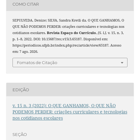
COMO CITAR
SEPULVEDA, Denize; SILVA, Sandra Kretli da. O QUE GANHAMOS, O
QUE NÃO PODEMOS PERDER: criações curriculares e tecnologias nos
cotidianos escolares.
Revista Espaço do Currículo
,
[S. l.]
, v. 15, n. 3,
p. 1–8, 2022. DOI: 10.15687/rec.v15i3.65187. Disponível em:
https://periodicos.ufpb.br/index.php/rec/article/view/65187. Acesso
em: 7 ago. 2026.
Fomatos de Citação
EDIÇÃO
v. 15 n. 3 (2022): O QUE GANHAMOS, O QUE NÃO
PODEMOS PERDER: criações curriculares e tecnologias
nos cotidianos escolares
SEÇÃO