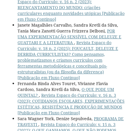
Espaço do Currículo: v. 16 n. 2 (2023):
REENCANTAMENTO DO MUNDO: criações
curriculares enquanto novidades utópicas [Publicação
em Fluxo Contínuo]
Janete Magalhães Carvalho, Sandra Kretli da Silva,
Tania Mara Zanotti Guerra Frizzera Delboni,
POR
UMA EXPERIMENTAÇÃO SENSÍVEL COM DELEUZE E
GUATTARI E A LITERATURA
,
Revista Espaço do
Currículo: v. 18 n. 2 (2025): FOUCAULT, DELEUZE E
DERRIDA CURRICULISTAS? Como pensamos,
problematizamos e criamos currículos com
ferramentas metodológicas e conceituais pós-
estruturalistas (ou da filosofia da diferença)
[Publicação em Fluxo Contínuo]
Fernanda Binda Alves Touret, Vivianne Flavia
Cardoso, Sandra Kretli da Silva,
O QUE PODE UM
QUINTAL?
,
Revista Espaço do Currículo: v. 16 n. 3
(2023): COTIDIANOS ESCOLARES, EXPERIMENTAÇÕES
ESTÉTICAS, RESISTÊNCIA E PRODUÇÃO DE MUNDOS
[Publicação em Fluxo Contínuo]
Sara Wagner York, Denize Sepulveda,
PROGRAMA DE
TRAVESTI
,
Revista Espaço do Currículo: v. 15 n. 3
(2022): O QUE GANHAMOS, O QUE NÃO PODEMOS