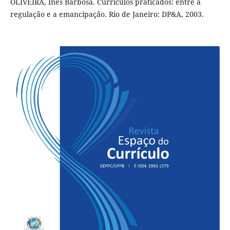
OLIVEIRA, Inês Barbosa. Currículos praticados: entre a
regulação e a emancipação. Rio de Janeiro: DP&A, 2003.