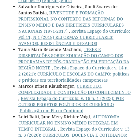
criações e (re)insurgência
Salvador Rodrigues de Oliveira, Sueli Soares dos
Santos Batista,
JUVENTUDE E FORMAÇÃO
PROFISSIONAL NO CONTEXTO DAS REFORMAS DO
ENSINO MÉDIO E DAS DIRETRIZES CURRICULARES
NACIONAIS (1971-2017)
,
Revista Espaço do Currículo:
Vol.11, N.1 (2018) REFORMAS CURRICULARES:
AVANÇOS, RESISTÊNCIAS E DESAFIOS
Tânia Mara Rezende Machado,
TESES E
DISSERTAÇÕES SOBRE EDUCAÇÃO DO CAMPO DOS
PROGRAMAS DE PÓS-GRADUAÇÃO EM EDUCAÇÃO DA
REGIÃO NORTE
,
Revista Espaço do Currículo: v. 14 n.
2 (2021): CURRÍCULO E ESCOLAS DO CAMPO: políticas
e práticas em territorialidades camponesas
Marcos Irineu Klausberger,
CURRÍCULO,
COMPLEXIDADE E CONSTRUÇÃO DO CONHECIMENTO
,
Revista Espaço do Currículo: v. 16 n. 1 (2023): POR
OUTROS PROJETOS POLÍTICOS DE CURRÍCULO
[Publicação em Fluxo Contínuo]
Leiri Ratti, Jane Mery Richter Voigt,
AUTONOMIA
CURRICULAR NO ENSINO MÉDIO INTEGRAL EM
TEMPO INTEGRAL
,
Revista Espaço do Currículo: v. 13
n. 3 (2020): CURRÍCULOS, DOCÊNCIA E COTIDIANOS: