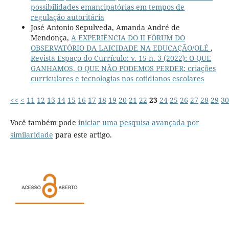
possibilidades emancipatórias em tempos de
regulação autoritária
José Antonio Sepulveda, Amanda André de
Mendonça,
A EXPERIÊNCIA DO II FÓRUM DO
OBSERVATÓRIO DA LAICIDADE NA EDUCAÇÃO/OLÉ
,
Revista Espaço do Currículo: v. 15 n. 3 (2022): O QUE
GANHAMOS, O QUE NÃO PODEMOS PERDER: criações
curriculares e tecnologias nos cotidianos escolares
<<
<
11
12
13
14
15
16
17
18
19
20
21
22
23
24
25
26
27
28
29
30
Você também pode
iniciar uma pesquisa avançada por
similaridade
para este artigo.