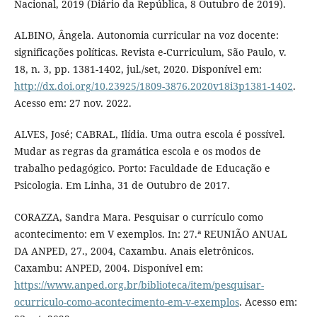
Nacional, 2019 (Diário da República, 8 Outubro de 2019).
ALBINO, Ângela. Autonomia curricular na voz docente:
significações políticas. Revista e-Curriculum, São Paulo, v.
18, n. 3, pp. 1381-1402, jul./set, 2020. Disponível em:
http://dx.doi.org/10.23925/1809-3876.2020v18i3p1381-1402
.
Acesso em: 27 nov. 2022.
ALVES, José; CABRAL, Ilídia. Uma outra escola é possível.
Mudar as regras da gramática escola e os modos de
trabalho pedagógico. Porto: Faculdade de Educação e
Psicologia. Em Linha, 31 de Outubro de 2017.
CORAZZA, Sandra Mara. Pesquisar o currículo como
acontecimento: em V exemplos. In: 27.ª REUNIÃO ANUAL
DA ANPED, 27., 2004, Caxambu. Anais eletrônicos.
Caxambu: ANPED, 2004. Disponível em:
https://www.anped.org.br/biblioteca/item/pesquisar-
ocurriculo-como-acontecimento-em-v-exemplos
. Acesso em: