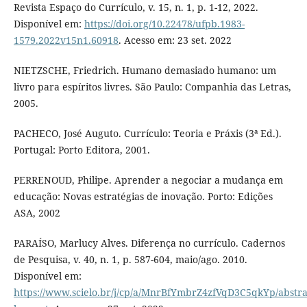
Revista Espaço do Currículo, v. 15, n. 1, p. 1-12, 2022.
Disponível em:
https://doi.org/10.22478/ufpb.1983-
1579.2022v15n1.60918
. Acesso em: 23 set. 2022
NIETZSCHE, Friedrich. Humano demasiado humano: um
livro para espíritos livres. São Paulo: Companhia das Letras,
2005.
PACHECO, José Auguto. Currículo: Teoria e Práxis (3ª Ed.).
Portugal: Porto Editora, 2001.
PERRENOUD, Philipe. Aprender a negociar a mudança em
educação: Novas estratégias de inovação. Porto: Edições
ASA, 2002
PARAÍSO, Marlucy Alves. Diferença no currículo. Cadernos
de Pesquisa, v. 40, n. 1, p. 587-604, maio/ago. 2010.
Disponível em:
https://www.scielo.br/j/cp/a/MnrBfYmbrZ4zfVqD3C5qkYp/abstra