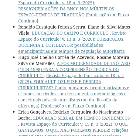
Espaço do Currículo: v. 18 n. 3 (2025):
RESSIGNIFICAÇÕES DA BNCC NOS MÚLTIPLOS
ESPAÇO-TEMPOS DE TRADUÇÃO [Publicação em Fluxo
Contínuo]
Ronaldo Eustáquio Feitoza Senra, Elane da Silva Matos
Vilela,
EDUCAÇÃO DO CAMPO E CURRÍCULO
,
Revista
Espaço do Currículo: v. 13 n. 3 (2020): CURRÍCULOS,
DOCÊNCIA E COTIDIANOS: possibilidades
emancipatórias em tempos de regulação autoritária
Hugo José Coelho Corrêa de Azevedo, Rosane Moreira
Silva de Meirelles,
A PÓS-MODERNIDADE DE LYOTARD
(1924-1998) PARA A COMPREENSÃO TEÓRICA DO
CURRÍCULO
,
Revista Espaço do Currículo: v. 18 n. 2
(2025): FOUCAULT, DELEUZE E DERRIDA
CURRICULISTAS? Como pensamos, problematizamos e
criamos currículos com ferramentas metodológicas e
conceituais pós-estruturalistas (ou da filosofia da
diferença) [Publicação em Fluxo Contínuo]
Erica Gonçalves, Rodrigo Cerqueira do Nascimento
Borba,
EDUCAÇÃO SEXUAL EM TEMPOS PANDÊMICOS
,
Revista Espaço do Currículo: v. 15 n. 3 (2022): O QUE
GANHAMOS, O QUE NÃO PODEMOS PERDER: criações