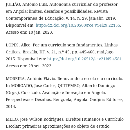
JULIÃO, António Luís. Autonomia curricular do professor
em Angola: limites, desafios e possibilidades. Revista
Contemporânea de Educação, v. 14, n. 29, jan/abr. 2019.
Disponível em:
http://dx.doi.org/10.20500/rce.v14i29.22155
.
Acesso em: 10 jan. 2023.
LOPES, Alice. Por um currículo sem fundamentos. Linhas
Criticas, Brasília, DF. v. 21, n.º 45, pp. 445-466, mai./ago,
2015. Disponível em:
https://doi.org/10.26512/lc.v21i45.4581
.
Acesso em: 29 set. 2022.
MOREIRA, António Flávio. Renovando a escola e o currículo.
In MORGADO, José Carlos; QUITEMBO, Alberto Domingo
(Orgs.). Currículo, Avaliação e Inovação em Angola:
Perspectivas e Desafios. Benguela, Angola: Ondjiris Editores,
2014.
MELO, José Wilson Rodrigues. Direitos Humanos e Currículo
Escolar: primeiras aproximações ao objeto de estudo.