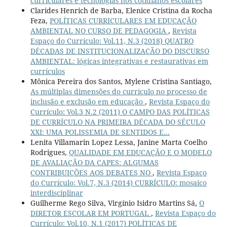
curriculares e tecnologias nos cotidianos escolares
Clarides Henrich de Barba, Elenice Cristina da Rocha
Feza,
POLÍTICAS CURRICULARES EM EDUCAÇÃO
AMBIENTAL NO CURSO DE PEDAGOGIA
,
Revista
Espaço do Currículo: Vol.11, N.3 (2018) QUATRO
DÉCADAS DE INSTITUCIONALIZAÇÃO DO DISCURSO
AMBIENTAL: lógicas integrativas e restaurativas em
currículos
Mônica Pereira dos Santos, Mylene Cristina Santiago,
As múltiplas dimensões do currículo no processo de
inclusão e exclusão em educação
,
Revista Espaço do
Currículo: Vol.3 N.2 (2011) O CAMPO DAS POLÍTICAS
DE CURRÍCULO NA PRIMEIRA DÉCADA DO SÉCULO
XXI: UMA POLISSEMIA DE SENTIDOS E...
Lenita Villamarin Lopez Lessa, Janine Marta Coelho
Rodrigues,
QUALIDADE EM EDUCAÇÃO E O MODELO
DE AVALIAÇÃO DA CAPES: ALGUMAS
CONTRIBUIÇÕES AOS DEBATES NO
,
Revista Espaço
do Currículo: Vol.7, N.3 (2014) CURRÍCULO: mosaico
interdisciplinar
Guilherme Rego Silva, Virgínio Isidro Martins Sá,
O
DIRETOR ESCOLAR EM PORTUGAL
,
Revista Espaço do
Currículo: Vol.10, N.1 (2017) POLÍTICAS DE