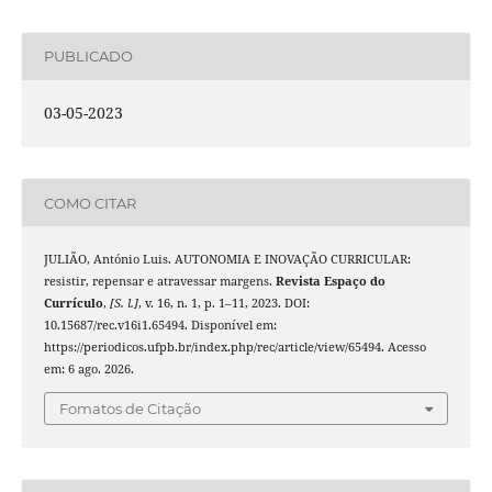
PUBLICADO
03-05-2023
COMO CITAR
JULIÃO, António Luis. AUTONOMIA E INOVAÇÃO CURRICULAR:
resistir, repensar e atravessar margens.
Revista Espaço do
Currículo
,
[S. l.]
, v. 16, n. 1, p. 1–11, 2023. DOI:
10.15687/rec.v16i1.65494. Disponível em:
https://periodicos.ufpb.br/index.php/rec/article/view/65494. Acesso
em: 6 ago. 2026.
Fomatos de Citação