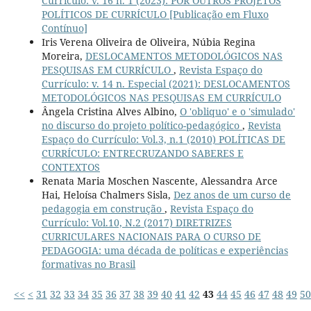
Currículo: v. 16 n. 1 (2023): POR OUTROS PROJETOS
POLÍTICOS DE CURRÍCULO [Publicação em Fluxo
Contínuo]
Iris Verena Oliveira de Oliveira, Núbia Regina
Moreira,
DESLOCAMENTOS METODOLÓGICOS NAS
PESQUISAS EM CURRÍCULO
,
Revista Espaço do
Currículo: v. 14 n. Especial (2021): DESLOCAMENTOS
METODOLÓGICOS NAS PESQUISAS EM CURRÍCULO
Ângela Cristina Alves Albino,
O 'obliquo' e o 'simulado'
no discurso do projeto político-pedagógico
,
Revista
Espaço do Currículo: Vol.3, n.1 (2010) POLÍTICAS DE
CURRÍCULO: ENTRECRUZANDO SABERES E
CONTEXTOS
Renata Maria Moschen Nascente, Alessandra Arce
Hai, Heloísa Chalmers Sisla,
Dez anos de um curso de
pedagogia em construção
,
Revista Espaço do
Currículo: Vol.10, N.2 (2017) DIRETRIZES
CURRICULARES NACIONAIS PARA O CURSO DE
PEDAGOGIA: uma década de políticas e experiências
formativas no Brasil
<<
<
31
32
33
34
35
36
37
38
39
40
41
42
43
44
45
46
47
48
49
50