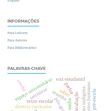
English
INFORMAÇÕES
Para Leitores
Para Autores
Para Bibliotecários
PALAVRAS-CHAVE
espaço universitário
voz estudantil
creche
.
parfor
protagonismo indígena
território
saber
pré-escola
resenha
mídia
texto escolar
d
i
r
e
i
t
o
s
h
u
m
a
n
o
s
diretriz curricular