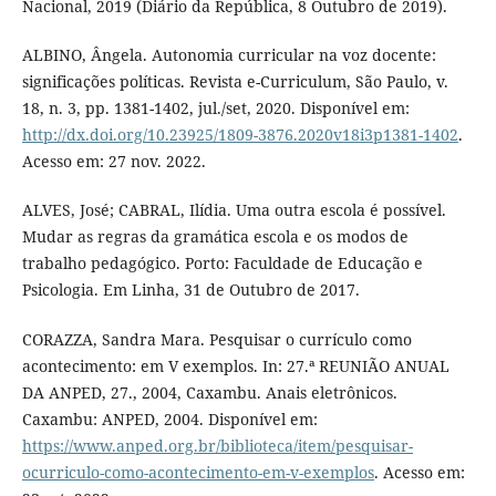
Nacional, 2019 (Diário da República, 8 Outubro de 2019).
ALBINO, Ângela. Autonomia curricular na voz docente:
significações políticas. Revista e-Curriculum, São Paulo, v.
18, n. 3, pp. 1381-1402, jul./set, 2020. Disponível em:
http://dx.doi.org/10.23925/1809-3876.2020v18i3p1381-1402
.
Acesso em: 27 nov. 2022.
ALVES, José; CABRAL, Ilídia. Uma outra escola é possível.
Mudar as regras da gramática escola e os modos de
trabalho pedagógico. Porto: Faculdade de Educação e
Psicologia. Em Linha, 31 de Outubro de 2017.
CORAZZA, Sandra Mara. Pesquisar o currículo como
acontecimento: em V exemplos. In: 27.ª REUNIÃO ANUAL
DA ANPED, 27., 2004, Caxambu. Anais eletrônicos.
Caxambu: ANPED, 2004. Disponível em:
https://www.anped.org.br/biblioteca/item/pesquisar-
ocurriculo-como-acontecimento-em-v-exemplos
. Acesso em: