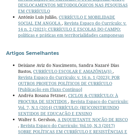
DESLOCAMENTOS METODOLÓGICOS NAS PESQUISAS
EM CURRÍCULO
António Luis Julião,
CURRÍCULO E MOBILIDADE
SOCIAL EM ANGOLA
,
Revista Espaço do Currículo: v.
14 n. 2 (2021): CURRÍCULO E ESCOLAS DO CAMPO:
políticas e práticas em territorialidades camponesas
Artigos Semelhantes
Deisiane Aviz do Nascimento, Sandra Nazaré Dias
Bastos,
CURRÍCULO ESCOLAR E AMAZÔNIA(S)
,
Revista Espaço do Currículo: v. 16 n. 1 (2023): POR
OUTROS PROJETOS POLÍTICOS DE CURRÍCULO
[Publicação em Fluxo Contínuo]
Andréa Rosana Fetzner,
CICLOS & CURRÍCULO: À
PROCURA DE SENTIDOS
,
Revista Espaço do Currículo:
Vol. 7, N.1 (2014) CURRÍCULO: (RE)CONSTRUINDO
SENTIDOS DE EDUCAÇÃO E ENSINO
Walter S. Gershon,
A INQUIETANTE NOÇÃO DE RISCO
,
Revista Espaço do Currículo: Vol.10, N.3 (2017)
SOBRE POLÍTICAS EM CURRÍCULO E RESISTÊNCIAS E