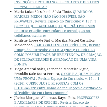
INVENÇÕES E COTIDIANOS ESCOLARES E DESAFIOS
E... “VAI TER LUTA!”
Maria Luiza Süssekind, Silvia Tkotz,
QUANDO OS
MAIORES MEDOS NÃO SÃO POSSÍVEIS, SÃO
PROVÁVEIS
,
Revista Espaço do Currículo: v. 15 n. 3
(2022): O QUE GANHAMOS, O QUE NÃO PODEMOS
PERDER: criações curriculares e tecnologias nos
cotidianos escolares
Rosilene Lopes de Pinho, Maritza Maciel Castrillon
Maldonado,
CARTOGRAFANDO CURRÍCULOS
,
Revista
Espaço do Currículo: v. 14 n. 3 (2021): CURRÍCULO
COMO POSSIBILIDADE DE RESISTÊNCIA, DE CRIAÇÃO,
DE SOLIDARIEDADES E AFIRMAÇÃO DE UMA VIDA
BONITA
Tiago Amaral Sales, Fernanda Monteiro Rigue,
Franklin Kaic Dutra-Pereira,
O QUE E A QUEM PROVA
UMA PROVA?
,
Revista Espaço do Currículo: v. 19 n. 1
(2026): CURRÍCULOS E PESQUISAS COM OS
COTIDIANOS: entre linhas de fabulações e escritas-de-
si [Publicação em Fluxo Contínuo]
Jéssica Marques Albernaz, Dayse Reis,
PROFESSORES
E AUXILIARES DE CRECHE
,
Revista Espaço do