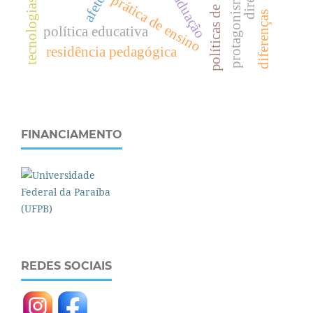
políticas de avaliação
pós-graduação
afeto
prática de ensino
tecnologias
diferenças
política educativa
residência pedagógica
FINANCIAMENTO
REDES SOCIAIS