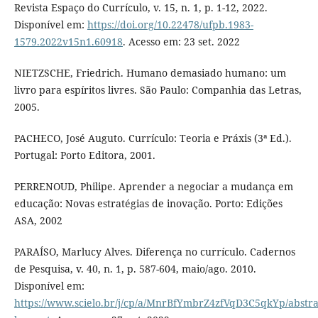
Revista Espaço do Currículo, v. 15, n. 1, p. 1-12, 2022.
Disponível em:
https://doi.org/10.22478/ufpb.1983-
1579.2022v15n1.60918
. Acesso em: 23 set. 2022
NIETZSCHE, Friedrich. Humano demasiado humano: um
livro para espíritos livres. São Paulo: Companhia das Letras,
2005.
PACHECO, José Auguto. Currículo: Teoria e Práxis (3ª Ed.).
Portugal: Porto Editora, 2001.
PERRENOUD, Philipe. Aprender a negociar a mudança em
educação: Novas estratégias de inovação. Porto: Edições
ASA, 2002
PARAÍSO, Marlucy Alves. Diferença no currículo. Cadernos
de Pesquisa, v. 40, n. 1, p. 587-604, maio/ago. 2010.
Disponível em:
https://www.scielo.br/j/cp/a/MnrBfYmbrZ4zfVqD3C5qkYp/abstra