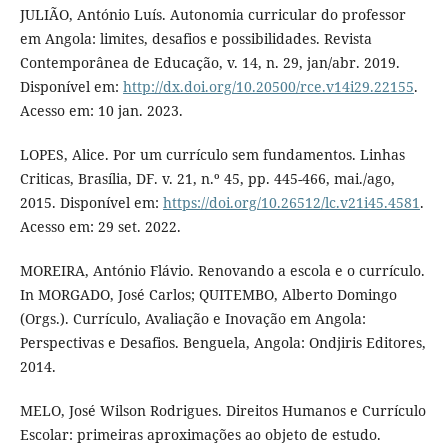
JULIÃO, António Luís. Autonomia curricular do professor
em Angola: limites, desafios e possibilidades. Revista
Contemporânea de Educação, v. 14, n. 29, jan/abr. 2019.
Disponível em:
http://dx.doi.org/10.20500/rce.v14i29.22155
.
Acesso em: 10 jan. 2023.
LOPES, Alice. Por um currículo sem fundamentos. Linhas
Criticas, Brasília, DF. v. 21, n.º 45, pp. 445-466, mai./ago,
2015. Disponível em:
https://doi.org/10.26512/lc.v21i45.4581
.
Acesso em: 29 set. 2022.
MOREIRA, António Flávio. Renovando a escola e o currículo.
In MORGADO, José Carlos; QUITEMBO, Alberto Domingo
(Orgs.). Currículo, Avaliação e Inovação em Angola:
Perspectivas e Desafios. Benguela, Angola: Ondjiris Editores,
2014.
MELO, José Wilson Rodrigues. Direitos Humanos e Currículo
Escolar: primeiras aproximações ao objeto de estudo.