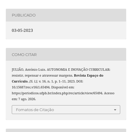
PUBLICADO
03-05-2023
COMO CITAR
JULIÃO, António Luis. AUTONOMIA E INOVAÇÃO CURRICULAR:
resistir, repensar e atravessar margens.
Revista Espaço do
Currículo
,
[S. l.]
, v. 16, n. 1, p. 1–11, 2023. DOI:
10.15687/rec.v16i1.65494. Disponível em:
https://periodicos.ufpb.br/index.php/rec/article/view/65494. Acesso
em: 7 ago. 2026.
Fomatos de Citação