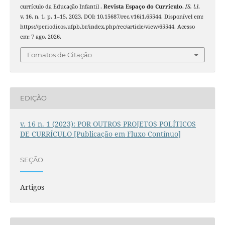
currículo da Educação Infantil .
Revista Espaço do Currículo
,
[S. l.]
,
v. 16, n. 1, p. 1–15, 2023. DOI: 10.15687/rec.v16i1.65544. Disponível em:
https://periodicos.ufpb.br/index.php/rec/article/view/65544. Acesso
em: 7 ago. 2026.
Fomatos de Citação
EDIÇÃO
v. 16 n. 1 (2023): POR OUTROS PROJETOS POLÍTICOS
DE CURRÍCULO [Publicação em Fluxo Contínuo]
SEÇÃO
Artigos