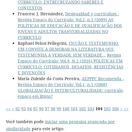
CURRÍCULO: ENTRECRUZANDO SABERES E
CONTEXTOS
Francesc J. Hernández,
Desigualdad y currículum
,
Revista Espaço do Currículo: Vol.2, n.1 (2009) AS
POLÍTICAS DE EDUCAÇÃO E DE QUALIFICAÇÃO DOS
JOVENS E ADULTOS TRANVERSALIZADAS NO
CURRÍCULO
Raphael Pelosi Pellegrini,
FICÇÃO E TESTEMUNHO:
UM CONVITE A DEMORAR NA LITERATURA QUE
TESTEMUNHA A VERDADE SEM VERDADE.
,
Revista
Espaço do Currículo: Vol.9, N.2 (2016) POLÍTICAS EM
CURRÍCULO: COTIDIANOS, DESAFIOS, RESISTÊNCIAS
E INVENÇÕES
Maria Zuleide da Costa Pereira,
AEPPPC Recomenda
,
Revista Espaço do Currículo: Vol.1, n.1 (2008)
GLOBALIZAÇÃO E INTERCULTURALIDADE: currículo,
espaço em litígio?
<<
<
92
93
94
95
96
97
98
99
100
101
102
103
104
105
106
>
>>
Você também pode
iniciar uma pesquisa avançada por
similaridade
para este artigo.