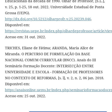
Educacionais da década de 1990. Olhar de Professor, [S.L.],
v. 25, p. 1-25, 18 out. 2022. Universidade Estadual de Ponta
Grossa (UEPG).
http://dx.doi.org/10.5212/olharprofr.v.25.20239.046
.
Disponível em:
https://revistas.uepg.br/index.php/olhardeprofessor/article/vi
Acesso em: 31 out. 2022.
TRICHES, Eliane de Fátima; ARANDA, Maria Alice de
Miranda. O PERCURSO DE FORMULAÇÃO DA BASE
NACIONAL COMUM CURRICULAR (BNCC). Anais do III
Seminário Formação Docente: INTERSECÇÃO ENTRE
UNIVERSIDADE E ESCOLA - FORMAÇÃO DE PROFESSORES
NO CONTEXTO DE REFORMAS, [s. l], v. 2, n. 2, 06 jan. 2018.
Disponível em:
https://anaisonline.uems.br/index.php/seminarioformacaodocen
Acesso em: 25 out. 2022.