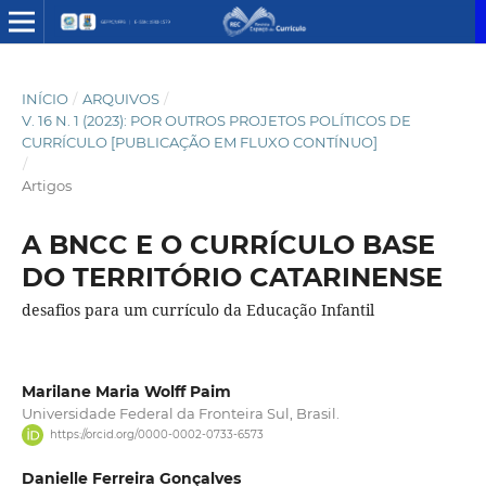
INÍCIO
/
ARQUIVOS
/
V. 16 N. 1 (2023): POR OUTROS PROJETOS POLÍTICOS DE
CURRÍCULO [PUBLICAÇÃO EM FLUXO CONTÍNUO]
/
Artigos
A BNCC E O CURRÍCULO BASE
DO TERRITÓRIO CATARINENSE
desafios para um currículo da Educação Infantil
Marilane Maria Wolff Paim
Universidade Federal da Fronteira Sul, Brasil.
https://orcid.org/0000-0002-0733-6573
Danielle Ferreira Gonçalves