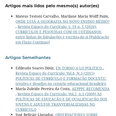
Artigos mais lidos pelo mesmo(s) autor(es)
Mateus Testoni Carvalho, Marilane Maria Wolff Paim,
ONDE ESTÁ A GEOGRAFIA NO NOVO ENSINO MÉDIO?
,
Revista Espaço do Currículo: v. 19 n. 1 (2026):
CURRÍCULOS E PESQUISAS COM OS COTIDIANOS:
entre linhas de fabulações e escritas-de-si [Publicação
em Fluxo Contínuo]
Artigos Semelhantes
Edileuda Soares Diniz,
EN TORNO A LO POLITICO
,
Revista Espaço do Currículo: Vol.8, N.3 (2015)
POLÍTICAS DE CURRÍCULO E FORMAÇÃO DOCENTE:
tensões e desafios no cenário educacional brasileiro
Maria Zuleide Pereira da Costa,
AEPPPC RECOMENDA
,
Revista Espaço do Currículo: Vol.2, n.1 (2009) AS
POLÍTICAS DE EDUCAÇÃO E DE QUALIFICAÇÃO DOS
JOVENS E ADULTOS TRANVERSALIZADAS NO
CURRÍCULO
José Beltrán Llavador,
OBSERVACIONES SOBRE