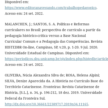
Disponível em:
https://www.editoranavegando.com/trabalhopedagogico
.
Acesso em: 24 set. 2022.
MALANCHEN, J.; SANTOS, S. A. Políticas e Reformas
curriculares no Brasil: perspectiva de currículo a partir da
pedagogia histórico-crítica versus a Base Nacional
Curricular Comum e a Pedagogia das Competências. Revista
HISTEDBR On-line, Campinas, SP, v.20, p. 1-20. 9 jul. 2020.
Universidade Estadual de Campinas. Disponível em:
https://periodicos.sbu.unicamp.br/ojs/index.php/histedbr/artic
Acesso em: 24 set. 2022.
OLIVEIRA, Núcia Alexandra Silva de; ROSA, Helena Alpini;
SILVA, Denize Aparecida da. A História no Currículo Base do
Território Catarinense. Fronteiras: Revista Catarinense de
História, [S.L.], n. 34, p. 196-212, 18 dez. 2019. Universidade
Federal da Fronteira Sul.
http://dx.doi.org/10.36661/22389717.2019n34.11165
.