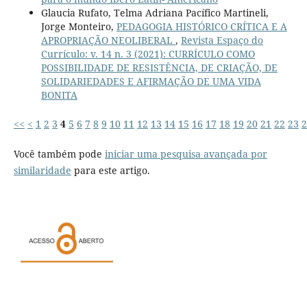
Glaucia Rufato, Telma Adriana Pacífico Martineli,
Jorge Monteiro,
PEDAGOGIA HISTÓRICO CRÍTICA E A
APROPRIAÇÃO NEOLIBERAL
,
Revista Espaço do
Currículo: v. 14 n. 3 (2021): CURRÍCULO COMO
POSSIBILIDADE DE RESISTÊNCIA, DE CRIAÇÃO, DE
SOLIDARIEDADES E AFIRMAÇÃO DE UMA VIDA
BONITA
<<
<
1
2
3
4
5
6
7
8
9
10
11
12
13
14
15
16
17
18
19
20
21
22
23
2
Você também pode
iniciar uma pesquisa avançada por
similaridade
para este artigo.