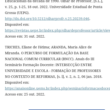
Educacionais da década de 1990. Olhar de Professor, [S.L.],
v. 25, p. 1-25, 18 out. 2022. Universidade Estadual de Ponta
Grossa (UEPG).
http://dx.doi.org/10.5212/olharprofr.v.25.20239.046
.
Disponível em:
https://revistas.uepg.br/index.php/olhardeprofessor/article/vi
Acesso em: 31 out. 2022.
TRICHES, Eliane de Fátima; ARANDA, Maria Alice de
Miranda. O PERCURSO DE FORMULAÇÃO DA BASE
NACIONAL COMUM CURRICULAR (BNCC). Anais do III
Seminário Formação Docente: INTERSECÇÃO ENTRE
UNIVERSIDADE E ESCOLA - FORMAÇÃO DE PROFESSORES
NO CONTEXTO DE REFORMAS, [s. l], v. 2, n. 2, 06 jan. 2018.
Disponível em:
https://anaisonline.uems.br/index.php/seminarioformacaodocen
Acesso em: 25 out. 2022.