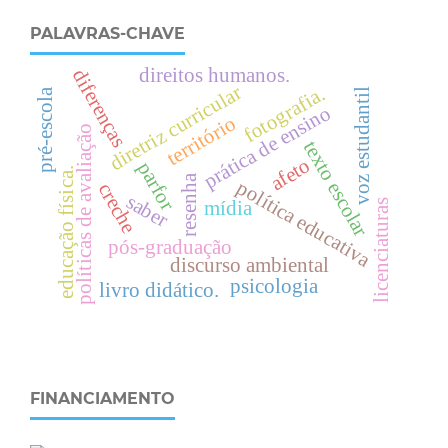
PALAVRAS-CHAVE
direitos humanos.
diferenças
diretriz curricular
fotografia.
pré-escola
voz estudantil
prática de ensino
território
políticas de avaliação
texto escolar
afeto
parfor
.
resenha
política educativa
creche
saber
licenciaturas
mídia
e
d
u
c
a
ç
ã
o
f
í
s
i
c
a
pós-graduação
discurso ambiental
psicologia
livro didático.
FINANCIAMENTO