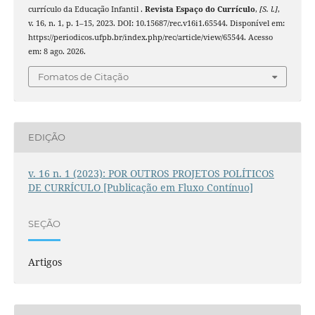
currículo da Educação Infantil .
Revista Espaço do Currículo
,
[S. l.]
,
v. 16, n. 1, p. 1–15, 2023. DOI: 10.15687/rec.v16i1.65544. Disponível em:
https://periodicos.ufpb.br/index.php/rec/article/view/65544. Acesso
em: 8 ago. 2026.
Fomatos de Citação
EDIÇÃO
v. 16 n. 1 (2023): POR OUTROS PROJETOS POLÍTICOS
DE CURRÍCULO [Publicação em Fluxo Contínuo]
SEÇÃO
Artigos