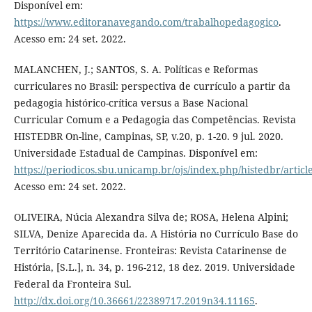
Disponível em:
https://www.editoranavegando.com/trabalhopedagogico
.
Acesso em: 24 set. 2022.
MALANCHEN, J.; SANTOS, S. A. Políticas e Reformas
curriculares no Brasil: perspectiva de currículo a partir da
pedagogia histórico-crítica versus a Base Nacional
Curricular Comum e a Pedagogia das Competências. Revista
HISTEDBR On-line, Campinas, SP, v.20, p. 1-20. 9 jul. 2020.
Universidade Estadual de Campinas. Disponível em:
https://periodicos.sbu.unicamp.br/ojs/index.php/histedbr/artic
Acesso em: 24 set. 2022.
OLIVEIRA, Núcia Alexandra Silva de; ROSA, Helena Alpini;
SILVA, Denize Aparecida da. A História no Currículo Base do
Território Catarinense. Fronteiras: Revista Catarinense de
História, [S.L.], n. 34, p. 196-212, 18 dez. 2019. Universidade
Federal da Fronteira Sul.
http://dx.doi.org/10.36661/22389717.2019n34.11165
.