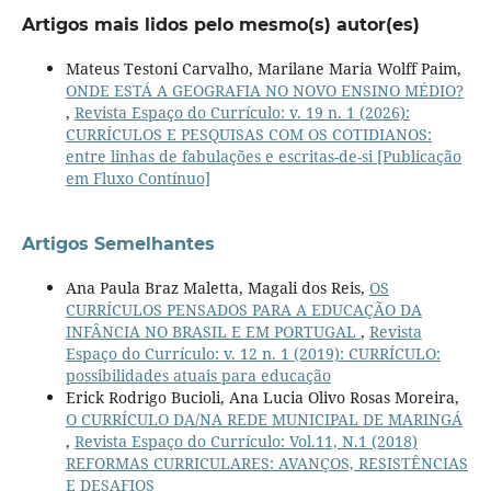
Artigos mais lidos pelo mesmo(s) autor(es)
Mateus Testoni Carvalho, Marilane Maria Wolff Paim,
ONDE ESTÁ A GEOGRAFIA NO NOVO ENSINO MÉDIO?
,
Revista Espaço do Currículo: v. 19 n. 1 (2026):
CURRÍCULOS E PESQUISAS COM OS COTIDIANOS:
entre linhas de fabulações e escritas-de-si [Publicação
em Fluxo Contínuo]
Artigos Semelhantes
Ana Paula Braz Maletta, Magali dos Reis,
OS
CURRÍCULOS PENSADOS PARA A EDUCAÇÃO DA
INFÂNCIA NO BRASIL E EM PORTUGAL
,
Revista
Espaço do Currículo: v. 12 n. 1 (2019): CURRÍCULO:
possibilidades atuais para educação
Erick Rodrigo Bucioli, Ana Lucia Olivo Rosas Moreira,
O CURRÍCULO DA/NA REDE MUNICIPAL DE MARINGÁ
,
Revista Espaço do Currículo: Vol.11, N.1 (2018)
REFORMAS CURRICULARES: AVANÇOS, RESISTÊNCIAS
E DESAFIOS