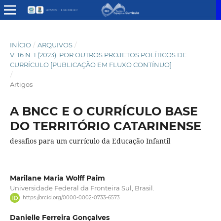
INÍCIO
/
ARQUIVOS
/
V. 16 N. 1 (2023): POR OUTROS PROJETOS POLÍTICOS DE
CURRÍCULO [PUBLICAÇÃO EM FLUXO CONTÍNUO]
/
Artigos
A BNCC E O CURRÍCULO BASE
DO TERRITÓRIO CATARINENSE
desafios para um currículo da Educação Infantil
Marilane Maria Wolff Paim
Universidade Federal da Fronteira Sul, Brasil.
https://orcid.org/0000-0002-0733-6573
Danielle Ferreira Gonçalves