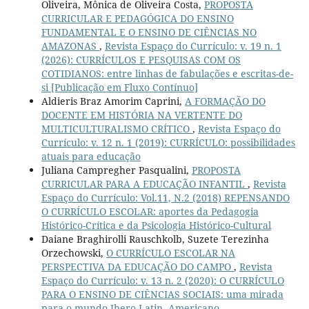
Oliveira, Mônica de Oliveira Costa,
PROPOSTA
CURRICULAR E PEDAGÓGICA DO ENSINO
FUNDAMENTAL E O ENSINO DE CIÊNCIAS NO
AMAZONAS
,
Revista Espaço do Currículo: v. 19 n. 1
(2026): CURRÍCULOS E PESQUISAS COM OS
COTIDIANOS: entre linhas de fabulações e escritas-de-
si [Publicação em Fluxo Contínuo]
Aldieris Braz Amorim Caprini,
A FORMAÇÃO DO
DOCENTE EM HISTÓRIA NA VERTENTE DO
MULTICULTURALISMO CRÍTICO
,
Revista Espaço do
Currículo: v. 12 n. 1 (2019): CURRÍCULO: possibilidades
atuais para educação
Juliana Campregher Pasqualini,
PROPOSTA
CURRICULAR PARA A EDUCAÇÃO INFANTIL
,
Revista
Espaço do Currículo: Vol.11, N.2 (2018) REPENSANDO
O CURRÍCULO ESCOLAR: aportes da Pedagogia
Histórico-Crítica e da Psicologia Histórico-Cultural
Daiane Braghirolli Rauschkolb, Suzete Terezinha
Orzechowski,
O CURRÍCULO ESCOLAR NA
PERSPECTIVA DA EDUCAÇÃO DO CAMPO
,
Revista
Espaço do Currículo: v. 13 n. 2 (2020): O CURRÍCULO
PARA O ENSINO DE CIÊNCIAS SOCIAIS: uma mirada
para o mundo Ibero Latin- Americano