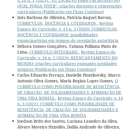
v. 18 n. 1 (2025): "EU ESCREVO PARA UM MUNDO NO
QUAL POSSA VIVER": criações docentes e reinvenções
curriculares [Publicação em Fluxo Contínuo]
Inês Barbosa de Oliveira, Patrícia Raquel Baroni,
CURRÍCULOS, DOCÊNCIA E COTIDIANOS
,
Revista
Espaço do Currículo: v. 13 n. 3 (2020): CURRÍCULOS,
DOCÊNCIA E COTIDIANOS: possibilidades
emancipatórias em tempos de regulação autoritária
Débora Gomes Gonçalves, Tatiana Polliana Pinto de
Lima,
CURRÍCULO INTEGRADO
,
Revista Espaço do
Currículo: v. 16 n. 2 (2023): REENCANTAMENTO DO
MUNDO: criações curriculares enquanto novidades
utópicas [Publicação em Fluxo Contínuo]
Carlos Eduardo Ferraço, Danielle Piontkovsky, Marco
Antonio Oliva Gomes, Maria Regina Lopes Gomes,
O
CURRÍCULO COMO POSSIBILIDADE DE RESISTÊNCIA,
DE CRIAÇÃO, DE SOLIDARIEDADES E AFIRMAÇÃO DE
UMA VIDA BONITA
,
Revista Espaço do Currículo: v. 14
n. 3 (2021): CURRÍCULO COMO POSSIBILIDADE DE
RESISTÊNCIA, DE CRIAÇÃO, DE SOLIDARIEDADES E
AFIRMAÇÃO DE UMA VIDA BONITA
Joedson Brito dos Santos, Luciana Leandro da Silva,
Álvaro Moreira Hypolito, Dalila Andrade de Oliveira,