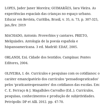
LOPES, Jader Janer Moreira; GUIMARÃES, Iara Vieira. As
experiências espaciais das crianças no espaço urbano.
Educar em Revista, Curitiba, Brasil, v. 35, n. 73, p. 307-325,
jan./fev. 2019
MACHADO, Antonio. Proverbios y cantares. PRIETO,
Melquíades. Antología de la poesía española e
hispanoamericana. 3 ed. Madrid: EDAF, 2005.
ORLANDI, Eni. Cidade dos Sentidos. Campinas: Pontes
Editores, 2004.
OLIVEIRA, I. de. Currículos e pesquisas com os cotidianos: o
caráter emancipatório dos currículos ‘pensadospraticados’
pelos ‘praticantespensantes’ dos cotidianos das escolas. Em:
C. E. Ferraço & J. Magalhães Carvalho (Ed..). Currículos,
pesquisas, conhecimentos e produção de subjetividades.
Petrópolis: DP et Alli. 2012. pp. 47-70.