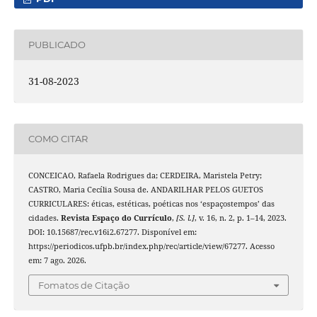
PUBLICADO
31-08-2023
COMO CITAR
CONCEICAO, Rafaela Rodrigues da; CERDEIRA, Maristela Petry;
CASTRO, Maria Cecília Sousa de. ANDARILHAR PELOS GUETOS
CURRICULARES: éticas, estéticas, poéticas nos ‘espaçostempos’ das
cidades.
Revista Espaço do Currículo
,
[S. l.]
, v. 16, n. 2, p. 1–14, 2023.
DOI: 10.15687/rec.v16i2.67277. Disponível em:
https://periodicos.ufpb.br/index.php/rec/article/view/67277. Acesso
em: 7 ago. 2026.
Fomatos de Citação