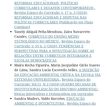
REFORMAS EDUCACIONAIS, POLÍTICAS
CURRICULARES E DESAFIOS CONTEMPORÂNEOS
,
Revista Espaço do Currículo: v. 17 n. 3 (2024):
REFORMAS EDUCACIONAIS E DISPUTAS NAS
POLÍTICAS CURRICULARES [Publicação em Fluxo
Contínuo]
Yanely Abigail Peña-Mendoza, Zaira Navarrete-
Cazales,
CURRÍCULO DO ENSINO MÉDIO
TECNOLÓGICO NO MÉXICO
,
Revista Espaço do
Currículo: v. 19 n. 2 (2026): TENDÊNCIAS E
PERSPECTIVAS PARA A INVESTIGAÇÃO SOBRE AS
RELAÇÕES ENTRE CURRÍCULOS INTEGRADOS E
ESCOLAS DEMOCRÁTICAS
Maira Rocha Figueira, Maria Jacqueline Girão Soares
de Lima, Sandra Lucia Escovedo Selles,
A INSERÇÃO
DA EDUCAÇÃO AMBIENTAL CRÍTICA NA ESCOLA VIA
EXTENSÃO UNIVERSITÁRIA
,
Revista Espaço do
Currículo: Vol.11, N.3 (2018) QUATRO DÉCADAS DE
INSTITUCIONALIZAÇÃO DO DISCURSO AMBIENTAL:
lógicas integrativas e restaurativas em currículos
Sandra Maders, Valdo Barcelos,
EDUCAÇÃO
AMBIENTAL E INTERCULTURA
,
Revista Espaço do