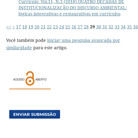
Currículo: Vol.11, N.3 (2018) QUATRO DÉCADAS DE
INSTITUCIONALIZAÇÃO DO DISCURSO AMBIENTAL:
lógicas integrativas e restaurativas em currículos
<<
<
17
18
19
20
21
22
23
24
25
26
27
28
29
30
31
32
33
34
35
36
Você também pode
iniciar uma pesquisa avançada por
similaridade
para este artigo.
ENVIAR SUBMISSÃO