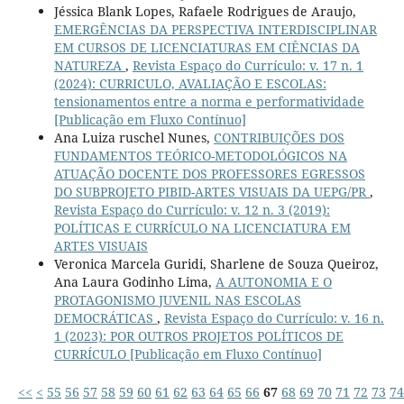
Jéssica Blank Lopes, Rafaele Rodrigues de Araujo,
EMERGÊNCIAS DA PERSPECTIVA INTERDISCIPLINAR
EM CURSOS DE LICENCIATURAS EM CIÊNCIAS DA
NATUREZA
,
Revista Espaço do Currículo: v. 17 n. 1
(2024): CURRICULO, AVALIAÇÃO E ESCOLAS:
tensionamentos entre a norma e performatividade
[Publicação em Fluxo Contínuo]
Ana Luiza ruschel Nunes,
CONTRIBUIÇÕES DOS
FUNDAMENTOS TEÓRICO-METODOLÓGICOS NA
ATUAÇÃO DOCENTE DOS PROFESSORES EGRESSOS
DO SUBPROJETO PIBID-ARTES VISUAIS DA UEPG/PR
,
Revista Espaço do Currículo: v. 12 n. 3 (2019):
POLÍTICAS E CURRÍCULO NA LICENCIATURA EM
ARTES VISUAIS
Veronica Marcela Guridi, Sharlene de Souza Queiroz,
Ana Laura Godinho Lima,
A AUTONOMIA E O
PROTAGONISMO JUVENIL NAS ESCOLAS
DEMOCRÁTICAS
,
Revista Espaço do Currículo: v. 16 n.
1 (2023): POR OUTROS PROJETOS POLÍTICOS DE
CURRÍCULO [Publicação em Fluxo Contínuo]
<<
<
55
56
57
58
59
60
61
62
63
64
65
66
67
68
69
70
71
72
73
74