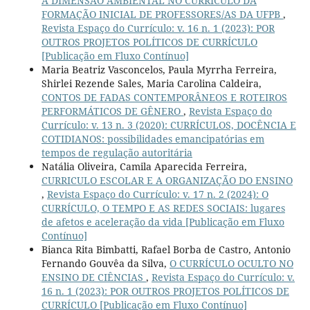
A DIMENSÃO AMBIENTAL NO CURRÍCULO DA
FORMAÇÃO INICIAL DE PROFESSORES/AS DA UFPB
,
Revista Espaço do Currículo: v. 16 n. 1 (2023): POR
OUTROS PROJETOS POLÍTICOS DE CURRÍCULO
[Publicação em Fluxo Contínuo]
Maria Beatriz Vasconcelos, Paula Myrrha Ferreira,
Shirlei Rezende Sales, Maria Carolina Caldeira,
CONTOS DE FADAS CONTEMPORÂNEOS E ROTEIROS
PERFORMÁTICOS DE GÊNERO
,
Revista Espaço do
Currículo: v. 13 n. 3 (2020): CURRÍCULOS, DOCÊNCIA E
COTIDIANOS: possibilidades emancipatórias em
tempos de regulação autoritária
Natália Oliveira, Camila Aparecida Ferreira,
CURRICULO ESCOLAR E A ORGANIZAÇÃO DO ENSINO
,
Revista Espaço do Currículo: v. 17 n. 2 (2024): O
CURRÍCULO, O TEMPO E AS REDES SOCIAIS: lugares
de afetos e aceleração da vida [Publicação em Fluxo
Contínuo]
Bianca Rita Bimbatti, Rafael Borba de Castro, Antonio
Fernando Gouvêa da Silva,
O CURRÍCULO OCULTO NO
ENSINO DE CIÊNCIAS
,
Revista Espaço do Currículo: v.
16 n. 1 (2023): POR OUTROS PROJETOS POLÍTICOS DE
CURRÍCULO [Publicação em Fluxo Contínuo]