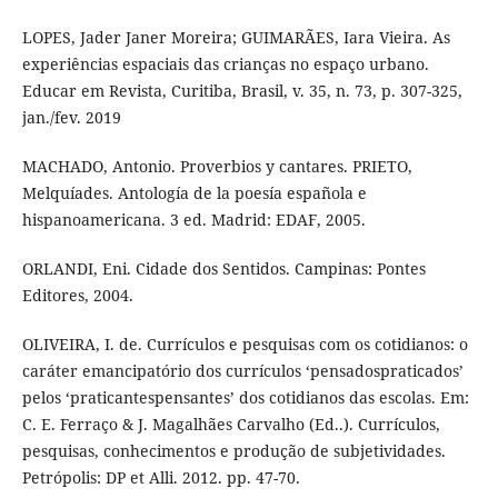
LOPES, Jader Janer Moreira; GUIMARÃES, Iara Vieira. As
experiências espaciais das crianças no espaço urbano.
Educar em Revista, Curitiba, Brasil, v. 35, n. 73, p. 307-325,
jan./fev. 2019
MACHADO, Antonio. Proverbios y cantares. PRIETO,
Melquíades. Antología de la poesía española e
hispanoamericana. 3 ed. Madrid: EDAF, 2005.
ORLANDI, Eni. Cidade dos Sentidos. Campinas: Pontes
Editores, 2004.
OLIVEIRA, I. de. Currículos e pesquisas com os cotidianos: o
caráter emancipatório dos currículos ‘pensadospraticados’
pelos ‘praticantespensantes’ dos cotidianos das escolas. Em:
C. E. Ferraço & J. Magalhães Carvalho (Ed..). Currículos,
pesquisas, conhecimentos e produção de subjetividades.
Petrópolis: DP et Alli. 2012. pp. 47-70.