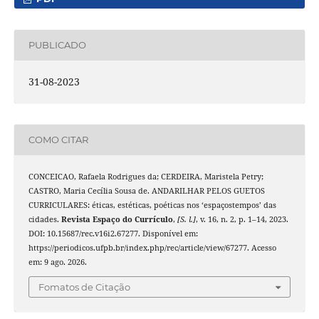
PUBLICADO
31-08-2023
COMO CITAR
CONCEICAO, Rafaela Rodrigues da; CERDEIRA, Maristela Petry;
CASTRO, Maria Cecília Sousa de. ANDARILHAR PELOS GUETOS
CURRICULARES: éticas, estéticas, poéticas nos ‘espaçostempos’ das
cidades.
Revista Espaço do Currículo
,
[S. l.]
, v. 16, n. 2, p. 1–14, 2023.
DOI: 10.15687/rec.v16i2.67277. Disponível em:
https://periodicos.ufpb.br/index.php/rec/article/view/67277. Acesso
em: 9 ago. 2026.
Fomatos de Citação