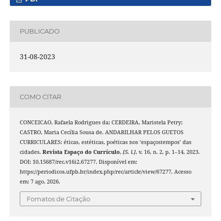
PUBLICADO
31-08-2023
COMO CITAR
CONCEICAO, Rafaela Rodrigues da; CERDEIRA, Maristela Petry;
CASTRO, Maria Cecília Sousa de. ANDARILHAR PELOS GUETOS
CURRICULARES: éticas, estéticas, poéticas nos ‘espaçostempos’ das
cidades.
Revista Espaço do Currículo
,
[S. l.]
, v. 16, n. 2, p. 1–14, 2023.
DOI: 10.15687/rec.v16i2.67277. Disponível em:
https://periodicos.ufpb.br/index.php/rec/article/view/67277. Acesso
em: 7 ago. 2026.
Fomatos de Citação