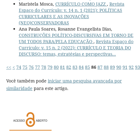
Maristela Mosca,
CURRÍCULO COMO JAZZ
,
Revista
Espaço do Currículo: v. 14 n. 1 (2021): POLÍTICAS
CURRICULARES E AS INOVAÇÕES
(NEO)CONSERVADORAS
Ana Paula Soares, Rosanne Evangelista Dias,
CONSTRUÇÕES POLÍTICO-DISCURSIVAS EM TORNO DE
UM TODOS PARA/PELA EDUCAÇÃO
,
Revista Espaço do
Currículo: v. 15 n. 2 (2022): CURRÍCULO E TEORIA DO
DISCURSO: temas, estratégias e perspectivas...
<<
<
74
75
76
77
78
79
80
81
82
83
84
85
86
87
88
89
90
91
92
93
Você também pode
iniciar uma pesquisa avançada por
similaridade
para este artigo.