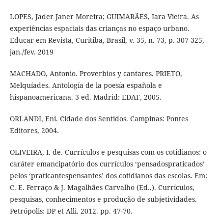
LOPES, Jader Janer Moreira; GUIMARÃES, Iara Vieira. As
experiências espaciais das crianças no espaço urbano.
Educar em Revista, Curitiba, Brasil, v. 35, n. 73, p. 307-325,
jan./fev. 2019
MACHADO, Antonio. Proverbios y cantares. PRIETO,
Melquíades. Antología de la poesía española e
hispanoamericana. 3 ed. Madrid: EDAF, 2005.
ORLANDI, Eni. Cidade dos Sentidos. Campinas: Pontes
Editores, 2004.
OLIVEIRA, I. de. Currículos e pesquisas com os cotidianos: o
caráter emancipatório dos currículos ‘pensadospraticados’
pelos ‘praticantespensantes’ dos cotidianos das escolas. Em:
C. E. Ferraço & J. Magalhães Carvalho (Ed..). Currículos,
pesquisas, conhecimentos e produção de subjetividades.
Petrópolis: DP et Alli. 2012. pp. 47-70.