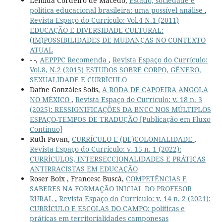
Lenilda Cordeiro de Macêdo,
Estado, sociedade e
política educacional brasileira: uma possível análise
,
Revista Espaço do Currículo: Vol.4 N.1 (2011)
EDUCAÇÃO E DIVERSIDADE CULTURAL:
(IM)POSSIBILIDADES DE MUDANÇAS NO CONTEXTO
ATUAL
- -,
AEPPPC Recomenda
,
Revista Espaço do Currículo:
Vol.8, N.2 (2015) ESTUDOS SOBRE CORPO, GÊNERO,
SEXUALIDADE E CURRÍCULO
Dafne Gonzáles Solís,
A RODA DE CAPOEIRA ANGOLA
NO MÉXICO
,
Revista Espaço do Currículo: v. 18 n. 3
(2025): RESSIGNIFICAÇÕES DA BNCC NOS MÚLTIPLOS
ESPAÇO-TEMPOS DE TRADUÇÃO [Publicação em Fluxo
Contínuo]
Ruth Pavan,
CURRÍCULO E (DE)COLONIALIDADE
,
Revista Espaço do Currículo: v. 15 n. 1 (2022):
CURRÍCULOS, INTERSECCIONALIDADES E PRÁTICAS
ANTIRRACISTAS EM EDUCAÇÃO
Roser Boix , Francesc Buscà,
COMPETÊNCIAS E
SABERES NA FORMAÇÃO INICIAL DO PROFESOR
RURAL
,
Revista Espaço do Currículo: v. 14 n. 2 (2021):
CURRÍCULO E ESCOLAS DO CAMPO: políticas e
práticas em territorialidades camponesas