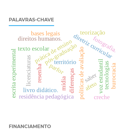
PALAVRAS-CHAVE
teorização
bases legais
diretriz curricular
fotografia.
direitos humanos.
prática de ensino
pós-graduação
texto escolar
políticas de avaliação
escrita experimental
licenciaturas
voz estudantil
território
tecnologias
parfor
burocracia
resenha
diferenças
saber
mídia
afeto
livro didático.
residência pedagógica
creche
FINANCIAMENTO